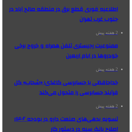
اطلاعیه فوری قطع برق در منطقه صالح آباد در
جنوب غرب تهران
2 هفته پیش
ممنوعیت رجیستری تلفن همراه و خروج برخی
خودروها در ایام اربعین
2 هفته پیش
خداحافظی با حسابرسی کاغذی؛ «شحاب» کل
فرآیند حسابرسی را متحول می‌کند
2 هفته پیش
تسویه بدهی‌های صنعت دارو در بودجه ۱۴۰۶؛
اصلاح بانک سپه در دستور کار