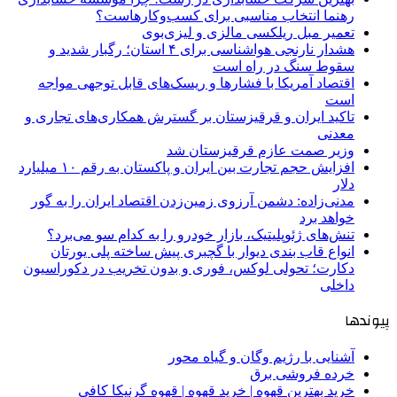
رهنما انتخاب مناسبی برای کسب‌وکارهاست؟
تعمیر مبل ریلکسی مالزی و لیزی‌بوی
هشدار نارنجی هواشناسی برای ۴ استان؛ رگبار شدید و
سقوط سنگ در راه است
اقتصاد آمریکا با فشارها و ریسک‌های قابل توجهی مواجه
است
تاکید ایران و قرقیزستان بر گسترش همکاری‌های تجاری و
معدنی
وزیر صمت عازم قرقیزستان شد
افزایش حجم تجارت بین ایران و پاکستان به رقم ۱۰ میلیارد
دلار
مدنی‌زاده: دشمن آرزوی زمین‌زدن اقتصاد ایران را به گور
خواهد برد
تنش‌های ژئوپلیتیک، بازار خودرو را به کدام سو می‌برد؟
انواع قاب بندی دیوار با گچبری پیش ساخته پلی یورتان
دکارت؛ تحولی لوکس، فوری و بدون تخریب در دکوراسیون
داخلی
پیوندها
آشنایی با رژیم وگان و گیاه محور
خرده فروشی برق
خرید بهترین قهوه | خرید قهوه | قهوه گرنیکا کافی