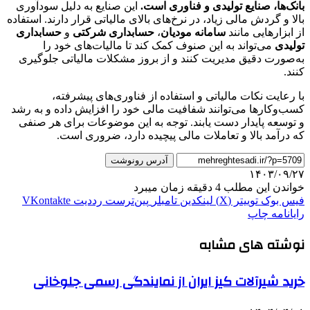
بانک‌ها، صنایع تولیدی و فناوری است.
این صنایع به دلیل سودآوری
بالا و گردش مالی زیاد، در نرخ‌های بالای مالیاتی قرار دارند. استفاده
از ابزارهایی مانند
سامانه مودیان
،
حسابداری شرکتی
و
حسابداری
تولیدی
می‌تواند به این صنوف کمک کند تا مالیات‌های خود را
به‌صورت دقیق مدیریت کنند و از بروز مشکلات مالیاتی جلوگیری
کنند.
با رعایت نکات مالیاتی و استفاده از فناوری‌های پیشرفته،
کسب‌وکارها می‌توانند شفافیت مالی خود را افزایش داده و به رشد
و توسعه پایدار دست یابند. توجه به این موضوعات برای هر صنفی
که درآمد بالا و تعاملات مالی پیچیده دارد، ضروری است.
آدرس رونوشت
۱۴۰۳/۰۹/۲۷
خواندن این مطلب 4 دقیقه زمان میبرد
فیس بوک
توییتر (X)
لینکدین
‫تامبلر
‫پین‌ترست
‫رددیت
‫VKontakte
رایانامه
چاپ
نوشته های مشابه
خرید شیرآلات کیز ایران از نمایندگی رسمی جلوخانی