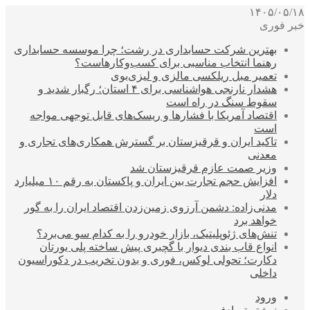
۱۴۰۵/۰۵/۱۸
خبر فوری
بهترین شرکت حسابداری در رشت؛ چرا موسسه حسابداری
رهنما انتخاب مناسبی برای کسب‌وکارهاست؟
تعمیر مبل ریلکسی مالزی و لیزی‌بوی
هشدار نارنجی هواشناسی برای ۴ استان؛ رگبار شدید و
سقوط سنگ در راه است
اقتصاد آمریکا با فشارها و ریسک‌های قابل توجهی مواجه
است
تاکید ایران و قرقیزستان بر گسترش همکاری‌های تجاری و
معدنی
وزیر صمت عازم قرقیزستان شد
افزایش حجم تجارت بین ایران و پاکستان به رقم ۱۰ میلیارد
دلار
مدنی‌زاده: دشمن آرزوی زمین‌زدن اقتصاد ایران را به گور
خواهد برد
تنش‌های ژئوپلیتیک، بازار خودرو را به کدام سو می‌برد؟
انواع قاب بندی دیوار با گچبری پیش ساخته پلی یورتان
دکارت؛ تحولی لوکس، فوری و بدون تخریب در دکوراسیون
داخلی
ورود