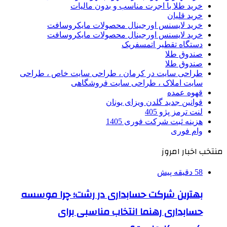
خرید طلا با اجرت مناسب و بدون مالیات
خرید قلیان
خرید لایسنس اورجینال محصولات مایکروسافت
خرید لایسنس اورجینال محصولات مایکروسافت
دستگاه تقطیر اتمسفریک
صندوق طلا
صندوق طلا
طراحی سایت در کرمان ، طراحی سایت خاص ، طراحی
سایت املاک ، طراحی سایت فروشگاهی
قهوه عمده
قوانین جدید گلدن ویزای یونان
لنت ترمز پژو 405
هزینه ثبت شرکت فوری 1405
وام فوری
منتخب اخبار امروز
58 دقیقه پیش
بهترین شرکت حسابداری در رشت؛ چرا موسسه
حسابداری رهنما انتخاب مناسبی برای