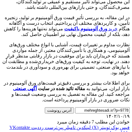
این محصول می‌تواند تأثیر مستقیم و عمیقی بر تولیدکنندگان،
مصرف‌کنندگان، و حتی بازارهای بین‌المللی داشته باشد.
در این مقاله، به بررسی تأثیر قیمت ورق آلومینیوم بر تولید، زنجیره
تأمین، و کاربردهای مختلف آن پرداختیم. انتخاب درست و آگاهانه
هنگام
خرید
ورق آلومینیوم باکیفیت
می‌تواند نه‌تنها هزینه‌ها را کاهش
دهد، بلکه از کیفیت محصول نهایی نیز اطمینان حاصل کند.
نظارت مداوم بر تغییرات قیمت، آشنایی با انواع مختلف ورق‌های
آلومینیومی، و همکاری با تأمین‌کنندگان معتبر، از جمله مواردی
هستند که خریداران باید برای موفقیت در بازار رقابتی مدنظر قرار
دهند. در نهایت، توجه به کیفیت ورق‌های خریداری‌شده و مطابقت آن
با نیازهای صنعتی، تضمینی برای بهره‌وری و سودآوری در بلندمدت
خواهد بود.
برای اطلاعات بیشتر و بررسی دقیق‌تر قیمت‌های ورق آلومینیوم در
بازار ایران، می‌توانید به
مقاله تائید شده در سایت
آگهی صنعتی
مراجعه کنید. این مقاله به تفصیل به بررسی وضعیت قیمت‌ها و
نکات ضروری در بازار آلومینیوم پرداخته است.
آدرس رونوشت
۱۴۰۲/۱۰/۱۹
خواندن این مطلب 7 دقیقه زمان میبرد
فیس بوک
توییتر (X)
لینکدین
‫تامبلر
‫پین‌ترست
‫رددیت
‫VKontakte