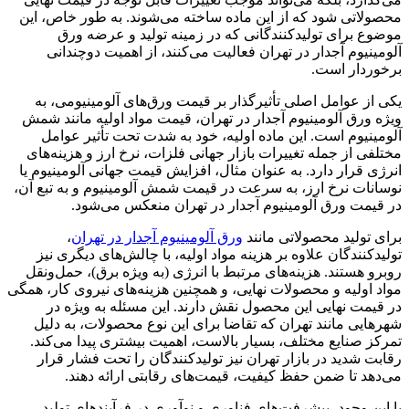
محصولاتی شود که از این ماده ساخته می‌شوند. به طور خاص، این
موضوع برای تولیدکنندگانی که در زمینه تولید و عرضه ورق
آلومینیوم آجدار در تهران فعالیت می‌کنند، از اهمیت دوچندانی
برخوردار است.
یکی از عوامل اصلی تأثیرگذار بر قیمت ورق‌های آلومینیومی، به
ویژه ورق آلومینیوم آجدار در تهران، قیمت مواد اولیه مانند شمش
آلومینیوم است. این ماده اولیه، خود به شدت تحت تأثیر عوامل
مختلفی از جمله تغییرات بازار جهانی فلزات، نرخ ارز و هزینه‌های
انرژی قرار دارد. به عنوان مثال، افزایش قیمت جهانی آلومینیوم یا
نوسانات نرخ ارز، به سرعت در قیمت شمش آلومینیوم و به تبع آن،
در قیمت ورق آلومینیوم آجدار در تهران منعکس می‌شود.
برای تولید محصولاتی مانند
ورق آلومینیوم آجدار در تهران
،
تولیدکنندگان علاوه بر هزینه مواد اولیه، با چالش‌های دیگری نیز
روبرو هستند. هزینه‌های مرتبط با انرژی (به ویژه برق)، حمل‌ونقل
مواد اولیه و محصولات نهایی، و همچنین هزینه‌های نیروی کار، همگی
در قیمت نهایی این محصول نقش دارند. این مسئله به ویژه در
شهرهایی مانند تهران که تقاضا برای این نوع محصولات، به دلیل
تمرکز صنایع مختلف، بسیار بالاست، اهمیت بیشتری پیدا می‌کند.
رقابت شدید در بازار تهران نیز تولیدکنندگان را تحت فشار قرار
می‌دهد تا ضمن حفظ کیفیت، قیمت‌های رقابتی ارائه دهند.
با این وجود، پیشرفت‌های فناوری و نوآوری در فرآیندهای تولید،