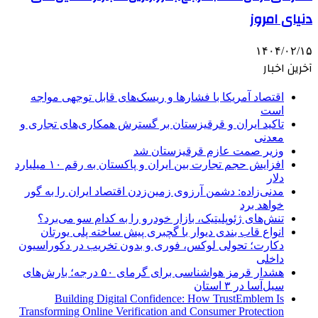
دنیای امروز
۱۴۰۴/۰۲/۱۵
آخرین اخبار
اقتصاد آمریکا با فشارها و ریسک‌های قابل توجهی مواجه
است
تاکید ایران و قرقیزستان بر گسترش همکاری‌های تجاری و
معدنی
وزیر صمت عازم قرقیزستان شد
افزایش حجم تجارت بین ایران و پاکستان به رقم ۱۰ میلیارد
دلار
مدنی‌زاده: دشمن آرزوی زمین‌زدن اقتصاد ایران را به گور
خواهد برد
تنش‌های ژئوپلیتیک، بازار خودرو را به کدام سو می‌برد؟
انواع قاب بندی دیوار با گچبری پیش ساخته پلی یورتان
دکارت؛ تحولی لوکس، فوری و بدون تخریب در دکوراسیون
داخلی
هشدار قرمز هواشناسی برای گرمای ۵۰ درجه؛ بارش‌های
سیل‌آسا در ۳ استان
Building Digital Confidence: How TrustEmblem Is
Transforming Online Verification and Consumer Protection