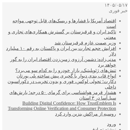
۱۴۰۵/۰۵/۱۷
خبر فوری
اقتصاد آمریکا با فشارها و ریسک‌های قابل توجهی مواجه
است
تاکید ایران و قرقیزستان بر گسترش همکاری‌های تجاری و
معدنی
وزیر صمت عازم قرقیزستان شد
افزایش حجم تجارت بین ایران و پاکستان به رقم ۱۰ میلیارد
دلار
مدنی‌زاده: دشمن آرزوی زمین‌زدن اقتصاد ایران را به گور
خواهد برد
تنش‌های ژئوپلیتیک، بازار خودرو را به کدام سو می‌برد؟
انواع قاب بندی دیوار با گچبری پیش ساخته پلی یورتان
دکارت؛ تحولی لوکس، فوری و بدون تخریب در دکوراسیون
داخلی
هشدار قرمز هواشناسی برای گرمای ۵۰ درجه؛ بارش‌های
سیل‌آسا در ۳ استان
Building Digital Confidence: How TrustEmblem Is
Transforming Online Verification and Consumer Protection
روسیه از مراکش بنزین وارد کرد
ورود
نوشته تصادفی