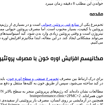
خواندن این مطلب 8 دقیقه زمان میبرد
مقدمه
تخم‌مرغ یکی از
منابع غنی پروتئین حیوانی
است و در بسیاری از رژیم‌ه
پروتئین با کیفیت، بسیار محبوب است. اما مصرف پروتئین حیوانی مم
نیتروژن است و وقتی پروتئین زیادی وارد بدن شود، کبد آمینواسیدهای مازا
می‌تواند مشکلاتی ایجاد کند. در این مقاله، ابتدا مکانیزم افزایش ا
می‌کنیم.
مکانیسم افزایش اوره خون با مصرف پروتئین
برای درک ارتباط بین مصرف
تخم‌مرغ صنعتی و سطح اوره خون
، بای
در کبد ساخته می‌شود، سپس از طریق خون به کلیه‌ها منتقل و دفع می‌شو
خون همراه‌اند. brainperformance.clinic+2PMC+2
همچنین در آزمایشی بر روی انسان، مصرف بار پروتئینی از سفیده‌ی تخم
کلیه افزایش یافت، که نشان‌دهنده بار بیشتر اوره است. Thai Science