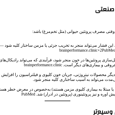
 صنعتی
وقتی مصرف پروتئین حیوانی (مثل تخم‌مرغ) باشد:
این فشار می‌تواند منجر به تخریب جزئی یا مزمن ساختار کلیه شود — مث
یل‌سازی پروتئین‌ها در خون منجر شود، فرآیندی که می‌تواند رادیکال‌ها
ای دیگر است. brainperformance.clinic
صولات نیتروژنی، جریان خون کلیوی و فیلتراسیون را افزایش دهد (افزایش ience+1
تند یا مبتلا به بیماری کلیوی مزمن هستند) به‌خصوص در معرض خطر هس
ره و نیز پروتئینوری (پروتئین در ادرار) شد. PubMed
سیع‌تر