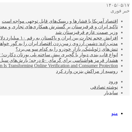
۱۴۰۵/۰۵/۱۷
خبر فوری
اقتصاد آمریکا با فشارها و ریسک‌های قابل توجهی مواجه است
تاکید ایران و قرقیزستان بر گسترش همکاری‌های تجاری و معد
وزیر صمت عازم قرقیزستان شد
افزایش حجم تجارت بین ایران و پاکستان به رقم ۱۰ میلیارد دلار
مدنی‌زاده: دشمن آرزوی زمین‌زدن اقتصاد ایران را به گور خواهد
تنش‌های ژئوپلیتیک، بازار خودرو را به کدام سو می‌برد؟
انواع قاب بندی دیوار با گچبری پیش ساخته پلی یورتان دکارت
هشدار قرمز هواشناسی برای گرمای ۵۰ درجه؛ بارش‌های سیل‌آسا در ۳ استان
 Is Transforming Online Verification and Consumer Protection
روسیه از مراکش بنزین وارد کرد
ورود
نوشته تصادفی
سایدبار
منو