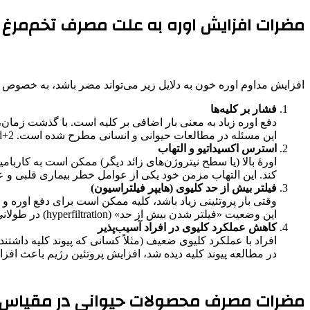
مضرات افزایش اوره به علت مصرف تخم‌مرغ
افزایش مداوم اوره خون به دلایل زیر می‌تواند مضر باشد، به خصوص 
فشار بر کلیه‌ها
دفع اوره زیاد به معنی بار اضافی بر کلیه است. با گذشت زمان، 
این مسئله در مطالعات حیوانی و انسانی مطرح شده است. brainperformance.clinic+2PubMed+2
استرس اکسیداتیو و التهاب
اورۀ بالا (یا سطح نیتروژن‌های زائد دیگر) ممکن است به کاربام
کند. این التهاب مزمن خود یکی از عوامل خطر بیماری قلبی و عروقی و بیماری‌ه
فیلتر بیش از حد کلیوی (هایپر فیلتراسیون)
وقتی بار پروتئینی زیاد باشد، کلیه ممکن است برای دفع اوره و دیگر مح
این وضعیت «فیلتر شدن بیش از حد» (hyperfiltration) در طولانی‌مدت می‌تواند به آسیب ساختاری کلیه منجر شود.
کاهش عملکرد کلیوی در افراد آسیب‌پذیر
افراد با عملکرد کلیوی ضعیف (مثلاً کسانی که پیوند کلیه داش
در مطالعه پیوند کلیه دیده شد، افزایش پروتئین رژیم باعث افزایش او
مضرات مصرف محصولات حیوانی در مقیاس و