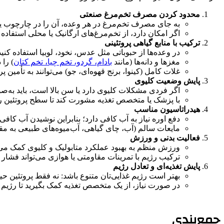
محدود کردن مصرف تخم‌مرغ صنعتی
به جای مصرف تخم‌مرغ در هر وعده، آن را در چارچوب یک
اگر امکان دارد، از تخم‌مرغ‌های ارگانیک یا محلی استفاده
ترکیب با منابع گیاهی پروتئینی
در وعده‌ها از حبوباتی مثل عدس، نخود، لوبیا استفاده کنید
مغزها و دانه‌ها (مانند
بادام، گردو، تخم چیا، تخم کتان
) را 
غلات کامل (کینوا، برنج قهوه‌ای، جو) می‌توانند به تأمین پ
پایش وضعیت کلیوی
اگر فردی مشکلات کلیوی دارد یا سن بالا است، باید به‌صورت منظم آزمایش خون (ما
با پزشک یا متخصص تغذیه مشورت کند تا سطح پروتئین رژیم 
هیدراتاسیون مناسب
دفع اوره نیاز به آب کافی دارد؛ بنابراین نوشیدن آب کا
مایعات سالم (آب، چای گیاهی، آب‌میوه‌های طبیعی به مقدا
فعالیت بدنی و ورزش
ورزش منظم به بهبود عملکرد متابولیک و کلیوی کمک می‌
ترکیب رژیم با تمرینات مقاومتی یا هوازی می‌تواند فشار 
پایش تغذیه‌ای و تعادل رژیم
بهتر است رژیم غذایی‌تان متنوع باشد: نه فقط پروتئین حیو
در صورت نیاز، از یک متخصص تغذیه کمک بگیرید تا رژیم
جمع‌بندی