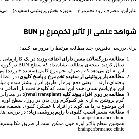
بنابراین، مصرف زیاد تخم‌مرغ – به‌ویژه بخش پروتئینی (سفیده) – می‌ت
شواهد علمی از تأثیر تخم‌مرغ بر BUN
برای بررسی دقیق‌تر، چند مطالعه مرتبط را مرور می‌کنیم:
مطالعه بزرگسالان مسن دارای اضافه وزن:
دنبال کردند. نتیجه‌ی مطالعه نشان داد که سطح BUN در گروه پرپروتئین به‌مرور افزایش یافت. MDPI
این نشان می‌دهد که مصرف تخم‌مرغ کامل (سفیده + زرده) می‌توا
مطالعه بار پروتئینی از سفیده تخم‌مرغ و پاسخ کلیوی:
در مطالعه
یافته‌ای دارند — یعنی دفع اوره از طریق ادرار بیشتر شده و فیلتر شدن کلیوی (GFR) پس از بار پروتئینی بالا
این نوع پاسخ نشان‌دهنده این است که کلیه‌ها تحت بار اضافی دف
مطالعه بر روی افراد پیوند کلیه (renal transplant):
گرم پروتئین به ازای هر کیلوگرم وزن بدن در روز)، سطح اوره خون به
این موضوع به ما می‌گوید در افراد با عملکرد کلیوی ضعیف، مصرف
مطالعه مسیر آسیب کلیوی با رژیم پروتئینی زیاد:
در بررسی‌های 
brainperformance.clinic
brainperformance.clinic