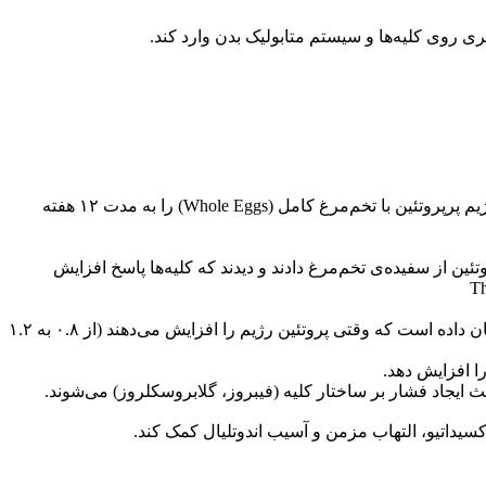
ری روی کلیه‌ها و سیستم متابولیک بدن وارد کند.
در یک کارآزمایی تصادفی کنترل‌شده، گروهی از افراد مسن دارای اضافه وزن یا چاقی رژیم پرپروتئین با تخم‌مرغ کامل (Whole Eggs) را به مدت ۱۲ هفته
ئین از سفیده‌ی تخم‌مرغ دادند و دیدند که کلیه‌ها پاسخ افزایش
در بیمارانی که کلیه پیوندی دارند و عملکرد کلیوی آن‌ها محدود است، پژوهشی نشان داده است که وقتی پروتئین رژیم را افزایش می‌دهند (از ۰.۸ به ۱.۲
ا افزایش دهد.
ث ایجاد فشار بر ساختار کلیه (فیبروز، گلابروسکلروز) می‌شوند.
 از طریق مکانیسم‌هایی مثل «کاربامیل‌سازی پروتئین» (protein carbamylation) به استرس اکسیداتیو، التهاب مزمن و آسیب اندوتلیال کمک کند.