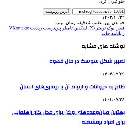
جلوگیری کرد.
آدرس رونوشت
۱۴۰۲/۱۰/۲۲
خواندن این مطلب 4 دقیقه زمان میبرد
فیس بوک
توییتر (X)
لینکدین
‫تامبلر
‫پین‌ترست
‫رددیت
‫VKontakte
رایانامه
چاپ
نوشته های مشابه
تعبیر شکل سوسک در فال قهوه
۱۴۰۴/۰۹/۲۹
ظلم به حیوانات و ارتباط آن با بیماری‌های انسان
۱۴۰۴/۰۷/۲۸
بهترین میان‌وعده‌های وِگن برای محل کار: راهنمایی
برای افراد پرمشغله