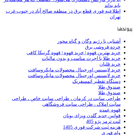
باید بداند
اطلاعیه فوری قطع برق در منطقه صالح آباد در جنوب غرب
تهران
پیوندها
آشنایی با رژیم وگان و گیاه محور
خرده فروشی برق
خرید بهترین قهوه | خرید قهوه | قهوه گرنیکا کافی
خرید طلا با اجرت مناسب و بدون مالیات
خرید قلیان
خرید لایسنس اورجینال محصولات مایکروسافت
خرید لایسنس اورجینال محصولات مایکروسافت
دستگاه تقطیر اتمسفریک
صندوق طلا
صندوق طلا
طراحی سایت در کرمان ، طراحی سایت خاص ، طراحی
سایت املاک ، طراحی سایت فروشگاهی
قهوه عمده
قوانین جدید گلدن ویزای یونان
لنت ترمز پژو 405
هزینه ثبت شرکت فوری 1405
وام فوری