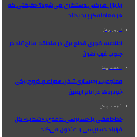
آیا بازار فارکس دستکاری می‌شود؟ حقیقتی که
هر معامله‌گر باید بداند
7 روز پیش
اطلاعیه فوری قطع برق در منطقه صالح آباد در
جنوب غرب تهران
1 هفته پیش
ممنوعیت رجیستری تلفن همراه و خروج برخی
خودروها در ایام اربعین
1 هفته پیش
خداحافظی با حسابرسی کاغذی؛ «شحاب» کل
فرآیند حسابرسی را متحول می‌کند