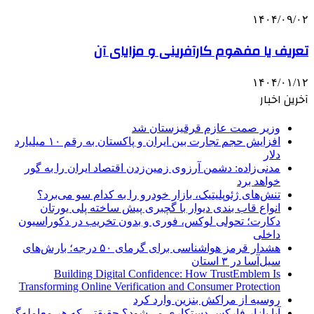
۱۴۰۴/۰۹/۰۲
تعریف یا مفهوم کارآفرینی و مزایای آن
۱۴۰۴/۰۱/۱۲
آخرین اخبار
وزیر صمت عازم قرقیزستان شد
افزایش حجم تجارت بین ایران و پاکستان به رقم ۱۰ میلیارد
دلار
مدنی‌زاده: دشمن آرزوی زمین‌زدن اقتصاد ایران را به گور
خواهد برد
تنش‌های ژئوپلیتیک، بازار خودرو را به کدام سو می‌برد؟
انواع قاب بندی دیوار با گچبری پیش ساخته پلی یورتان
دکارت؛ تحولی لوکس، فوری و بدون تخریب در دکوراسیون
داخلی
هشدار قرمز هواشناسی برای گرمای ۵۰ درجه؛ بارش‌های
سیل‌آسا در ۳ استان
Building Digital Confidence: How TrustEmblem Is
Transforming Online Verification and Consumer Protection
روسیه از مراکش بنزین وارد کرد
آیا بازار فارکس دستکاری می‌شود؟ حقیقتی که هر معامله‌گر