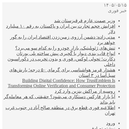
۱۴۰۵/۰۵/۱۵
خبر فوری
وزیر صمت عازم قرقیزستان شد
افزایش حجم تجارت بین ایران و پاکستان به رقم ۱۰ میلیارد
دلار
مدنی‌زاده: دشمن آرزوی زمین‌زدن اقتصاد ایران را به گور
خواهد برد
تنش‌های ژئوپلیتیک، بازار خودرو را به کدام سو می‌برد؟
انواع قاب بندی دیوار با گچبری پیش ساخته پلی یورتان
دکارت؛ تحولی لوکس، فوری و بدون تخریب در دکوراسیون
داخلی
هشدار قرمز هواشناسی برای گرمای ۵۰ درجه؛ بارش‌های
سیل‌آسا در ۳ استان
Building Digital Confidence: How TrustEmblem Is
Transforming Online Verification and Consumer Protection
روسیه از مراکش بنزین وارد کرد
آیا بازار فارکس دستکاری می‌شود؟ حقیقتی که هر معامله‌گر
باید بداند
اطلاعیه فوری قطع برق در منطقه صالح آباد در جنوب غرب
تهران
ورود
نوشته تصادفی