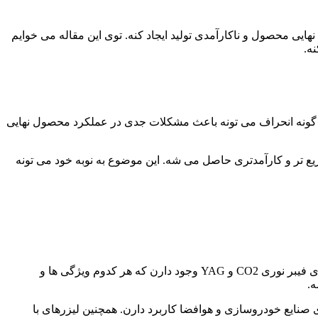
هایی محصول و ناکارآمدی تولید ایجاد کنه. توی این مقاله می خوایم
ه.
ر گونه انحراف می تونه باعث مشکلات جدی در عملکرد محصول نهایی
یع تر و کارآمدتری حاصل می شه. این موضوع به نوبه خود می تونه
تکنولوژی برش لیزری به سرعت در حال پیشرفته و هر روزه نوآوری های جدیدی به بازار عرضه می شه. انواع مختلفی از لیزرها مثل لیزرهای فیبر نوری CO2 و YAG وجود دارن که هر کدوم ویژگی ها و
ه.
ی صنایع خودروسازی و هوافضا کاربرد دارن. همچنین لیزرهای با