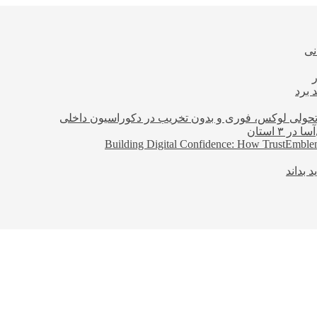
نی
 برد
؛ تحولی لوکس، فوری و بدون تخریب در دکوراسیون داخلی
Building Digital Confidence: How TrustEmblem
 بداند