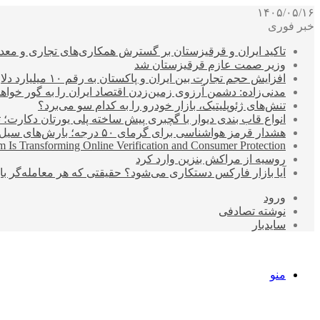
۱۴۰۵/۰۵/۱۶
خبر فوری
تاکید ایران و قرقیزستان بر گسترش همکاری‌های تجاری و معد
وزیر صمت عازم قرقیزستان شد
افزایش حجم تجارت بین ایران و پاکستان به رقم ۱۰ میلیارد دلار
مدنی‌زاده: دشمن آرزوی زمین‌زدن اقتصاد ایران را به گور خواهد
تنش‌های ژئوپلیتیک، بازار خودرو را به کدام سو می‌برد؟
انواع قاب بندی دیوار با گچبری پیش ساخته پلی یورتان دکارت
هشدار قرمز هواشناسی برای گرمای ۵۰ درجه؛ بارش‌های سیل‌آسا در ۳ استان
 Is Transforming Online Verification and Consumer Protection
روسیه از مراکش بنزین وارد کرد
آیا بازار فارکس دستکاری می‌شود؟ حقیقتی که هر معامله‌گر باید
ورود
نوشته تصادفی
سایدبار
منو