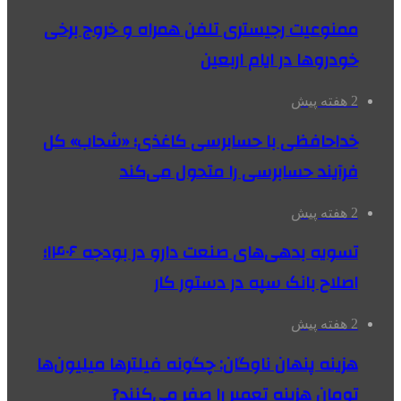
ممنوعیت رجیستری تلفن همراه و خروج برخی
خودروها در ایام اربعین
2 هفته پیش
خداحافظی با حسابرسی کاغذی؛ «شحاب» کل
فرآیند حسابرسی را متحول می‌کند
2 هفته پیش
تسویه بدهی‌های صنعت دارو در بودجه ۱۴۰۶؛
اصلاح بانک سپه در دستور کار
2 هفته پیش
هزینه پنهان ناوگان: چگونه فیلترها میلیون‌ها
تومان هزینه تعمیر را صفر می‌کنند?