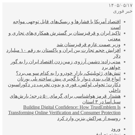
۱۴۰۵/۰۵/۱۷
خبر فوری
اقتصاد آمریکا با فشارها و ریسک‌های قابل توجهی مواجه
است
تاکید ایران و قرقیزستان بر گسترش همکاری‌های تجاری و
معدنی
وزیر صمت عازم قرقیزستان شد
افزایش حجم تجارت بین ایران و پاکستان به رقم ۱۰ میلیارد
دلار
مدنی‌زاده: دشمن آرزوی زمین‌زدن اقتصاد ایران را به گور
خواهد برد
تنش‌های ژئوپلیتیک، بازار خودرو را به کدام سو می‌برد؟
انواع قاب بندی دیوار با گچبری پیش ساخته پلی یورتان
دکارت؛ تحولی لوکس، فوری و بدون تخریب در دکوراسیون
داخلی
هشدار قرمز هواشناسی برای گرمای ۵۰ درجه؛ بارش‌های
سیل‌آسا در ۳ استان
Building Digital Confidence: How TrustEmblem Is
Transforming Online Verification and Consumer Protection
روسیه از مراکش بنزین وارد کرد
ورود
نوشته تصادفی