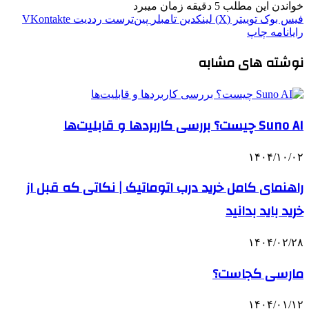
خواندن این مطلب 5 دقیقه زمان میبرد
فیس بوک
توییتر (X)
لینکدین
‫تامبلر
‫پین‌ترست
‫رددیت
‫VKontakte
رایانامه
چاپ
نوشته های مشابه
Suno AI چیست؟ بررسی کاربردها و قابلیت‌ها
۱۴۰۴/۱۰/۰۲
راهنمای کامل خرید درب اتوماتیک | نکاتی که قبل از
خرید باید بدانید
۱۴۰۴/۰۲/۲۸
مارسی کجاست؟
۱۴۰۴/۰۱/۱۲