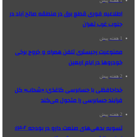
1 هفته پیش
اطلاعیه فوری قطع برق در منطقه صالح آباد در
جنوب غرب تهران
1 هفته پیش
ممنوعیت رجیستری تلفن همراه و خروج برخی
خودروها در ایام اربعین
2 هفته پیش
خداحافظی با حسابرسی کاغذی؛ «شحاب» کل
فرآیند حسابرسی را متحول می‌کند
2 هفته پیش
تسویه بدهی‌های صنعت دارو در بودجه ۱۴۰۶؛