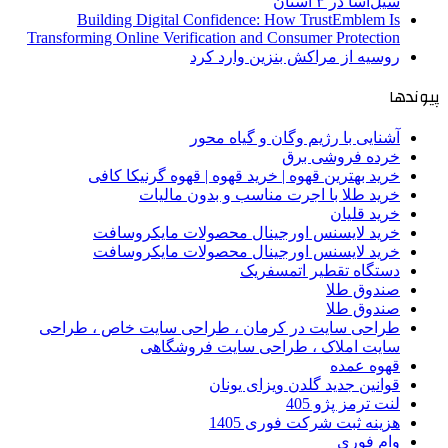
سیل‌آسا در ۳ استان
Building Digital Confidence: How TrustEmblem Is
Transforming Online Verification and Consumer Protection
روسیه از مراکش بنزین وارد کرد
پیوندها
آشنایی با رژیم وگان و گیاه محور
خرده فروشی برق
خرید بهترین قهوه | خرید قهوه | قهوه گرنیکا کافی
خرید طلا با اجرت مناسب و بدون مالیات
خرید قلیان
خرید لایسنس اورجینال محصولات مایکروسافت
خرید لایسنس اورجینال محصولات مایکروسافت
دستگاه تقطیر اتمسفریک
صندوق طلا
صندوق طلا
طراحی سایت در کرمان ، طراحی سایت خاص ، طراحی
سایت املاک ، طراحی سایت فروشگاهی
قهوه عمده
قوانین جدید گلدن ویزای یونان
لنت ترمز پژو 405
هزینه ثبت شرکت فوری 1405
وام فوری