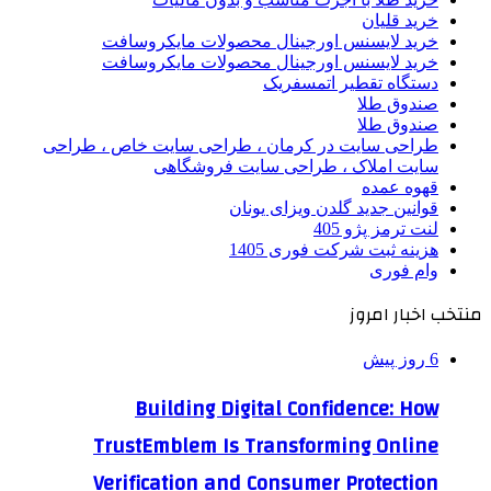
خرید قلیان
خرید لایسنس اورجینال محصولات مایکروسافت
خرید لایسنس اورجینال محصولات مایکروسافت
دستگاه تقطیر اتمسفریک
صندوق طلا
صندوق طلا
طراحی سایت در کرمان ، طراحی سایت خاص ، طراحی
سایت املاک ، طراحی سایت فروشگاهی
قهوه عمده
قوانین جدید گلدن ویزای یونان
لنت ترمز پژو 405
هزینه ثبت شرکت فوری 1405
وام فوری
منتخب اخبار امروز
6 روز پیش
Building Digital Confidence: How
TrustEmblem Is Transforming Online
Verification and Consumer Protection