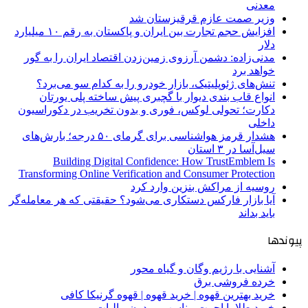
معدنی
وزیر صمت عازم قرقیزستان شد
افزایش حجم تجارت بین ایران و پاکستان به رقم ۱۰ میلیارد
دلار
مدنی‌زاده: دشمن آرزوی زمین‌زدن اقتصاد ایران را به گور
خواهد برد
تنش‌های ژئوپلیتیک، بازار خودرو را به کدام سو می‌برد؟
انواع قاب بندی دیوار با گچبری پیش ساخته پلی یورتان
دکارت؛ تحولی لوکس، فوری و بدون تخریب در دکوراسیون
داخلی
هشدار قرمز هواشناسی برای گرمای ۵۰ درجه؛ بارش‌های
سیل‌آسا در ۳ استان
Building Digital Confidence: How TrustEmblem Is
Transforming Online Verification and Consumer Protection
روسیه از مراکش بنزین وارد کرد
آیا بازار فارکس دستکاری می‌شود؟ حقیقتی که هر معامله‌گر
باید بداند
پیوندها
آشنایی با رژیم وگان و گیاه محور
خرده فروشی برق
خرید بهترین قهوه | خرید قهوه | قهوه گرنیکا کافی
خرید طلا با اجرت مناسب و بدون مالیات