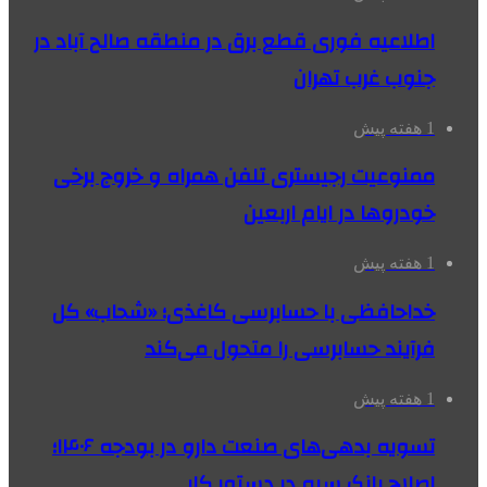
اطلاعیه فوری قطع برق در منطقه صالح آباد در
جنوب غرب تهران
1 هفته پیش
ممنوعیت رجیستری تلفن همراه و خروج برخی
خودروها در ایام اربعین
1 هفته پیش
خداحافظی با حسابرسی کاغذی؛ «شحاب» کل
فرآیند حسابرسی را متحول می‌کند
1 هفته پیش
تسویه بدهی‌های صنعت دارو در بودجه ۱۴۰۶؛
اصلاح بانک سپه در دستور کار