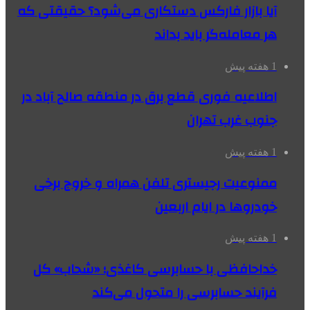
آیا بازار فارکس دستکاری می‌شود؟ حقیقتی که
هر معامله‌گر باید بداند
1 هفته پیش
اطلاعیه فوری قطع برق در منطقه صالح آباد در
جنوب غرب تهران
1 هفته پیش
ممنوعیت رجیستری تلفن همراه و خروج برخی
خودروها در ایام اربعین
1 هفته پیش
خداحافظی با حسابرسی کاغذی؛ «شحاب» کل
فرآیند حسابرسی را متحول می‌کند