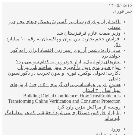
۱۴۰۵/۰۵/۱۶
خبر فوری
تاکید ایران و قرقیزستان بر گسترش همکاری‌های تجاری و
معدنی
وزیر صمت عازم قرقیزستان شد
افزایش حجم تجارت بین ایران و پاکستان به رقم ۱۰ میلیارد
دلار
مدنی‌زاده: دشمن آرزوی زمین‌زدن اقتصاد ایران را به گور
خواهد برد
تنش‌های ژئوپلیتیک، بازار خودرو را به کدام سو می‌برد؟
انواع قاب بندی دیوار با گچبری پیش ساخته پلی یورتان
دکارت؛ تحولی لوکس، فوری و بدون تخریب در دکوراسیون
داخلی
هشدار قرمز هواشناسی برای گرمای ۵۰ درجه؛ بارش‌های
سیل‌آسا در ۳ استان
Building Digital Confidence: How TrustEmblem Is
Transforming Online Verification and Consumer Protection
روسیه از مراکش بنزین وارد کرد
آیا بازار فارکس دستکاری می‌شود؟ حقیقتی که هر معامله‌گر
باید بداند
ورود
نوشته تصادفی