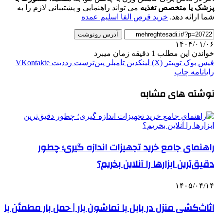
پزشک یا متخصص تغذیه
می تواند راهنمایی و پشتیبانی لازم را به
شما ارائه دهد.
خرید قرص الفا اسلیم عمده
آدرس رونوشت
۱۴۰۴/۰۱/۰۶
خواندن این مطلب 1 دقیقه زمان میبرد
فیس بوک
توییتر (X)
لینکدین
‫تامبلر
‫پین‌ترست
‫رددیت
‫VKontakte
رایانامه
چاپ
نوشته های مشابه
راهنمای جامع خرید تجهیزات اندازه گیری؛ چطور
دقیق‌ترین ابزارها را آنلاین بخریم؟
۱۴۰۵/۰۴/۱۴
اثاث‌کشی منزل در بابل با نماشون بار | حمل بار مطمئن با