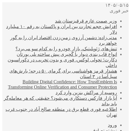
۱۴۰۵/۰۵/۱۵
خبر فوری
وزیر صمت عازم قرقیزستان شد
افزایش حجم تجارت بین ایران و پاکستان به رقم ۱۰ میلیارد
دلار
مدنی‌زاده: دشمن آرزوی زمین‌زدن اقتصاد ایران را به گور
خواهد برد
تنش‌های ژئوپلیتیک، بازار خودرو را به کدام سو می‌برد؟
انواع قاب بندی دیوار با گچبری پیش ساخته پلی یورتان
دکارت؛ تحولی لوکس، فوری و بدون تخریب در دکوراسیون
داخلی
هشدار قرمز هواشناسی برای گرمای ۵۰ درجه؛ بارش‌های
سیل‌آسا در ۳ استان
Building Digital Confidence: How TrustEmblem Is
Transforming Online Verification and Consumer Protection
روسیه از مراکش بنزین وارد کرد
آیا بازار فارکس دستکاری می‌شود؟ حقیقتی که هر معامله‌گر
باید بداند
اطلاعیه فوری قطع برق در منطقه صالح آباد در جنوب غرب
تهران
ورود
نوشته تصادفی