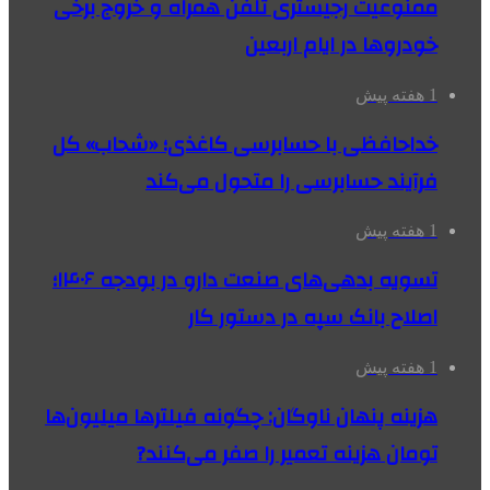
ممنوعیت رجیستری تلفن همراه و خروج برخی
خودروها در ایام اربعین
1 هفته پیش
خداحافظی با حسابرسی کاغذی؛ «شحاب» کل
فرآیند حسابرسی را متحول می‌کند
1 هفته پیش
تسویه بدهی‌های صنعت دارو در بودجه ۱۴۰۶؛
اصلاح بانک سپه در دستور کار
1 هفته پیش
هزینه پنهان ناوگان: چگونه فیلترها میلیون‌ها
تومان هزینه تعمیر را صفر می‌کنند?