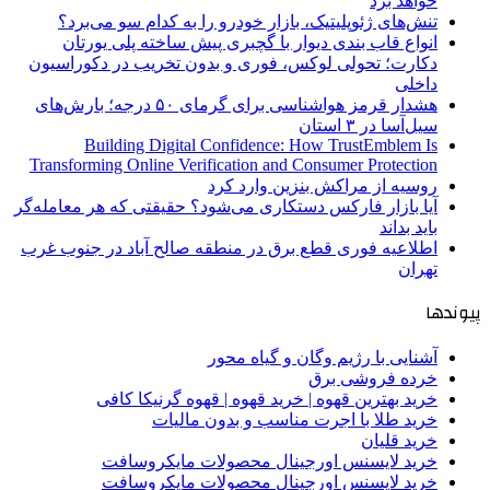
خواهد برد
تنش‌های ژئوپلیتیک، بازار خودرو را به کدام سو می‌برد؟
انواع قاب بندی دیوار با گچبری پیش ساخته پلی یورتان
دکارت؛ تحولی لوکس، فوری و بدون تخریب در دکوراسیون
داخلی
هشدار قرمز هواشناسی برای گرمای ۵۰ درجه؛ بارش‌های
سیل‌آسا در ۳ استان
Building Digital Confidence: How TrustEmblem Is
Transforming Online Verification and Consumer Protection
روسیه از مراکش بنزین وارد کرد
آیا بازار فارکس دستکاری می‌شود؟ حقیقتی که هر معامله‌گر
باید بداند
اطلاعیه فوری قطع برق در منطقه صالح آباد در جنوب غرب
تهران
پیوندها
آشنایی با رژیم وگان و گیاه محور
خرده فروشی برق
خرید بهترین قهوه | خرید قهوه | قهوه گرنیکا کافی
خرید طلا با اجرت مناسب و بدون مالیات
خرید قلیان
خرید لایسنس اورجینال محصولات مایکروسافت
خرید لایسنس اورجینال محصولات مایکروسافت