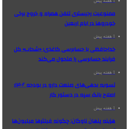
1 هفته پیش
ممنوعیت رجیستری تلفن همراه و خروج برخی
خودروها در ایام اربعین
1 هفته پیش
خداحافظی با حسابرسی کاغذی؛ «شحاب» کل
فرآیند حسابرسی را متحول می‌کند
1 هفته پیش
تسویه بدهی‌های صنعت دارو در بودجه ۱۴۰۶؛
اصلاح بانک سپه در دستور کار
1 هفته پیش
هزینه پنهان ناوگان: چگونه فیلترها میلیون‌ها