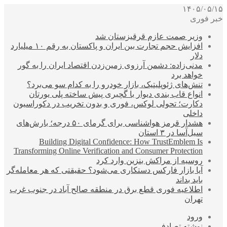
۱۴۰۵/۰۵/۱۵
خبر فوری
وزیر صمت عازم قرقیزستان شد
افزایش حجم تجارت بین ایران و پاکستان به رقم ۱۰ میلیارد
دلار
مدنی‌زاده: دشمن آرزوی زمین‌زدن اقتصاد ایران را به گور
خواهد برد
تنش‌های ژئوپلیتیک، بازار خودرو را به کدام سو می‌برد؟
انواع قاب بندی دیوار با گچبری پیش ساخته پلی یورتان
دکارت؛ تحولی لوکس، فوری و بدون تخریب در دکوراسیون
داخلی
هشدار قرمز هواشناسی برای گرمای ۵۰ درجه؛ بارش‌های
سیل‌آسا در ۳ استان
Building Digital Confidence: How TrustEmblem Is
Transforming Online Verification and Consumer Protection
روسیه از مراکش بنزین وارد کرد
آیا بازار فارکس دستکاری می‌شود؟ حقیقتی که هر معامله‌گر
باید بداند
اطلاعیه فوری قطع برق در منطقه صالح آباد در جنوب غرب
تهران
ورود
نوشته تصادفی