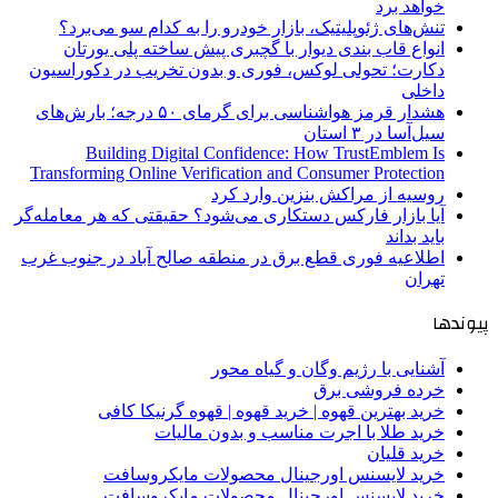
خواهد برد
تنش‌های ژئوپلیتیک، بازار خودرو را به کدام سو می‌برد؟
انواع قاب بندی دیوار با گچبری پیش ساخته پلی یورتان
دکارت؛ تحولی لوکس، فوری و بدون تخریب در دکوراسیون
داخلی
هشدار قرمز هواشناسی برای گرمای ۵۰ درجه؛ بارش‌های
سیل‌آسا در ۳ استان
Building Digital Confidence: How TrustEmblem Is
Transforming Online Verification and Consumer Protection
روسیه از مراکش بنزین وارد کرد
آیا بازار فارکس دستکاری می‌شود؟ حقیقتی که هر معامله‌گر
باید بداند
اطلاعیه فوری قطع برق در منطقه صالح آباد در جنوب غرب
تهران
پیوندها
آشنایی با رژیم وگان و گیاه محور
خرده فروشی برق
خرید بهترین قهوه | خرید قهوه | قهوه گرنیکا کافی
خرید طلا با اجرت مناسب و بدون مالیات
خرید قلیان
خرید لایسنس اورجینال محصولات مایکروسافت
خرید لایسنس اورجینال محصولات مایکروسافت