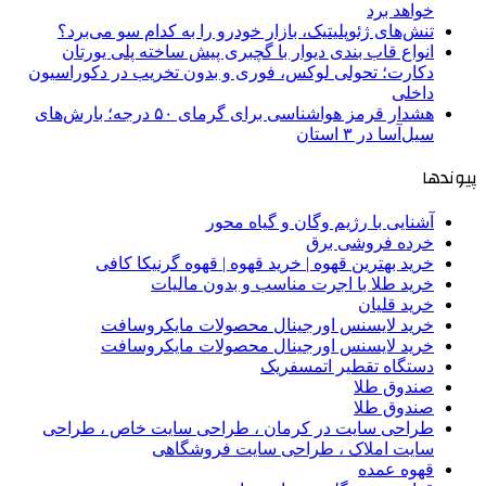
خواهد برد
تنش‌های ژئوپلیتیک، بازار خودرو را به کدام سو می‌برد؟
انواع قاب بندی دیوار با گچبری پیش ساخته پلی یورتان
دکارت؛ تحولی لوکس، فوری و بدون تخریب در دکوراسیون
داخلی
هشدار قرمز هواشناسی برای گرمای ۵۰ درجه؛ بارش‌های
سیل‌آسا در ۳ استان
پیوندها
آشنایی با رژیم وگان و گیاه محور
خرده فروشی برق
خرید بهترین قهوه | خرید قهوه | قهوه گرنیکا کافی
خرید طلا با اجرت مناسب و بدون مالیات
خرید قلیان
خرید لایسنس اورجینال محصولات مایکروسافت
خرید لایسنس اورجینال محصولات مایکروسافت
دستگاه تقطیر اتمسفریک
صندوق طلا
صندوق طلا
طراحی سایت در کرمان ، طراحی سایت خاص ، طراحی
سایت املاک ، طراحی سایت فروشگاهی
قهوه عمده