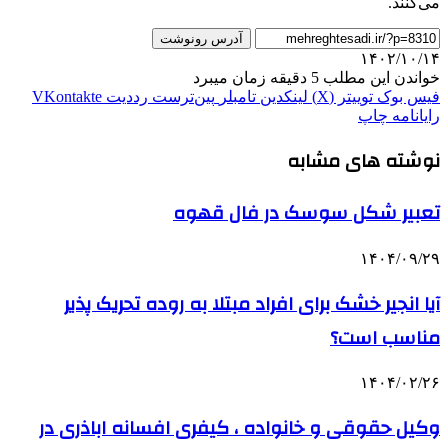
می‌کنند.
آدرس رونوشت
۱۴۰۲/۱۰/۱۴
خواندن این مطلب 5 دقیقه زمان میبرد
فیس بوک
توییتر (X)
لینکدین
‫تامبلر
‫پین‌ترست
‫رددیت
‫VKontakte
رایانامه
چاپ
نوشته های مشابه
تعبیر شکل سوسک در فال قهوه
۱۴۰۴/۰۹/۲۹
آیا انجیر خشک برای افراد مبتلا به روده تحریک پذیر
مناسب است؟
۱۴۰۴/۰۲/۲۶
وکیل حقوقی و خانواده ، کیفری افسانه اباذری در