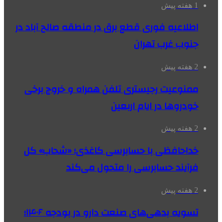
1 هفته پیش
اطلاعیه فوری قطع برق در منطقه صالح آباد در
جنوب غرب تهران
2 هفته پیش
ممنوعیت رجیستری تلفن همراه و خروج برخی
خودروها در ایام اربعین
2 هفته پیش
خداحافظی با حسابرسی کاغذی؛ «شحاب» کل
فرآیند حسابرسی را متحول می‌کند
2 هفته پیش
تسویه بدهی‌های صنعت دارو در بودجه ۱۴۰۶؛