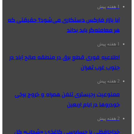
1 هفته پیش
آیا بازار فارکس دستکاری می‌شود؟ حقیقتی که
هر معامله‌گر باید بداند
1 هفته پیش
اطلاعیه فوری قطع برق در منطقه صالح آباد در
جنوب غرب تهران
2 هفته پیش
ممنوعیت رجیستری تلفن همراه و خروج برخی
خودروها در ایام اربعین
2 هفته پیش
خداحافظی با حسابرسی کاغذی؛ «شحاب» کل