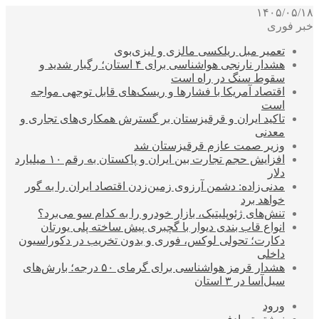
۱۴۰۵/۰۵/۱۸
خبر فوری
تعمیر مبل ریلکسی مالزی و لیزی‌بوی
هشدار نارنجی هواشناسی برای ۴ استان؛ رگبار شدید و
سقوط سنگ در راه است
اقتصاد آمریکا با فشارها و ریسک‌های قابل توجهی مواجه
است
تاکید ایران و قرقیزستان بر گسترش همکاری‌های تجاری و
معدنی
وزیر صمت عازم قرقیزستان شد
افزایش حجم تجارت بین ایران و پاکستان به رقم ۱۰ میلیارد
دلار
مدنی‌زاده: دشمن آرزوی زمین‌زدن اقتصاد ایران را به گور
خواهد برد
تنش‌های ژئوپلیتیک، بازار خودرو را به کدام سو می‌برد؟
انواع قاب بندی دیوار با گچبری پیش ساخته پلی یورتان
دکارت؛ تحولی لوکس، فوری و بدون تخریب در دکوراسیون
داخلی
هشدار قرمز هواشناسی برای گرمای ۵۰ درجه؛ بارش‌های
سیل‌آسا در ۳ استان
ورود