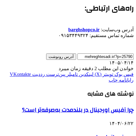
​راه‌های ارتباطی:
​آدرس وب‌سایت:
barghshopco.ir
​شماره تماس مستقیم: ۰۹۱۵۳۴۴۹۳۲۴
آدرس رونوشت
۱۴۰۵/۰۴/۱۴
خواندن این مطلب 2 دقیقه زمان میبرد
فیس بوک
توییتر (X)
لینکدین
‫تامبلر
‫پین‌ترست
‫رددیت
‫VKontakte
رایانامه
چاپ
نوشته های مشابه
چرا آفیس اورجینال در بلندمدت به‌صرفه‌تر است؟
۱۴۰۴/۰۶/۲۲