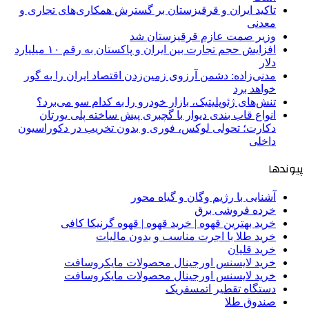
تاکید ایران و قرقیزستان بر گسترش همکاری‌های تجاری و
معدنی
وزیر صمت عازم قرقیزستان شد
افزایش حجم تجارت بین ایران و پاکستان به رقم ۱۰ میلیارد
دلار
مدنی‌زاده: دشمن آرزوی زمین‌زدن اقتصاد ایران را به گور
خواهد برد
تنش‌های ژئوپلیتیک، بازار خودرو را به کدام سو می‌برد؟
انواع قاب بندی دیوار با گچبری پیش ساخته پلی یورتان
دکارت؛ تحولی لوکس، فوری و بدون تخریب در دکوراسیون
داخلی
پیوندها
آشنایی با رژیم وگان و گیاه محور
خرده فروشی برق
خرید بهترین قهوه | خرید قهوه | قهوه گرنیکا کافی
خرید طلا با اجرت مناسب و بدون مالیات
خرید قلیان
خرید لایسنس اورجینال محصولات مایکروسافت
خرید لایسنس اورجینال محصولات مایکروسافت
دستگاه تقطیر اتمسفریک
صندوق طلا