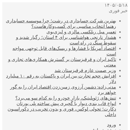
۱۴۰۵/۰۵/۱۸
خبر فوری
بهترین شرکت حسابداری در رشت؛ چرا موسسه حسابداری
رهنما انتخاب مناسبی برای کسب‌وکارهاست؟
تعمیر مبل ریلکسی مالزی و لیزی‌بوی
هشدار نارنجی هواشناسی برای ۴ استان؛ رگبار شدید و
سقوط سنگ در راه است
اقتصاد آمریکا با فشارها و ریسک‌های قابل توجهی مواجه
است
تاکید ایران و قرقیزستان بر گسترش همکاری‌های تجاری و
معدنی
وزیر صمت عازم قرقیزستان شد
افزایش حجم تجارت بین ایران و پاکستان به رقم ۱۰ میلیارد
دلار
مدنی‌زاده: دشمن آرزوی زمین‌زدن اقتصاد ایران را به گور
خواهد برد
تنش‌های ژئوپلیتیک، بازار خودرو را به کدام سو می‌برد؟
انواع قاب بندی دیوار با گچبری پیش ساخته پلی یورتان
دکارت؛ تحولی لوکس، فوری و بدون تخریب در دکوراسیون
داخلی
ورود