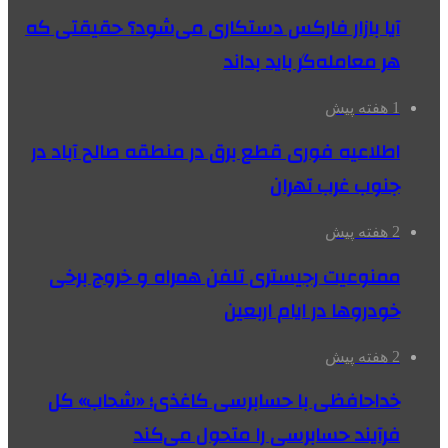
آیا بازار فارکس دستکاری می‌شود؟ حقیقتی که
هر معامله‌گر باید بداند
1 هفته پیش
اطلاعیه فوری قطع برق در منطقه صالح آباد در
جنوب غرب تهران
2 هفته پیش
ممنوعیت رجیستری تلفن همراه و خروج برخی
خودروها در ایام اربعین
2 هفته پیش
خداحافظی با حسابرسی کاغذی؛ «شحاب» کل
فرآیند حسابرسی را متحول می‌کند