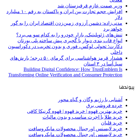
وزیر صمت عازم قرقیزستان شد
افزایش حجم تجارت بین ایران و پاکستان به رقم ۱۰ میلیارد
دلار
مدنی‌زاده: دشمن آرزوی زمین‌زدن اقتصاد ایران را به گور
خواهد برد
تنش‌های ژئوپلیتیک، بازار خودرو را به کدام سو می‌برد؟
انواع قاب بندی دیوار با گچبری پیش ساخته پلی یورتان
دکارت؛ تحولی لوکس، فوری و بدون تخریب در دکوراسیون
داخلی
هشدار قرمز هواشناسی برای گرمای ۵۰ درجه؛ بارش‌های
سیل‌آسا در ۳ استان
Building Digital Confidence: How TrustEmblem Is
Transforming Online Verification and Consumer Protection
پیوندها
آشنایی با رژیم وگان و گیاه محور
خرده فروشی برق
خرید بهترین قهوه | خرید قهوه | قهوه گرنیکا کافی
خرید طلا با اجرت مناسب و بدون مالیات
خرید قلیان
خرید لایسنس اورجینال محصولات مایکروسافت
خرید لایسنس اورجینال محصولات مایکروسافت