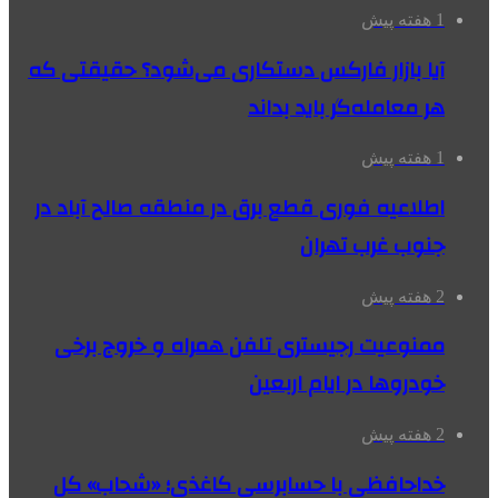
1 هفته پیش
آیا بازار فارکس دستکاری می‌شود؟ حقیقتی که
هر معامله‌گر باید بداند
1 هفته پیش
اطلاعیه فوری قطع برق در منطقه صالح آباد در
جنوب غرب تهران
2 هفته پیش
ممنوعیت رجیستری تلفن همراه و خروج برخی
خودروها در ایام اربعین
2 هفته پیش
خداحافظی با حسابرسی کاغذی؛ «شحاب» کل