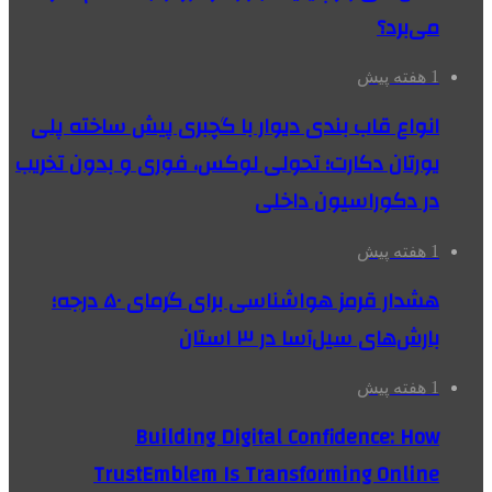
می‌برد؟
1 هفته پیش
انواع قاب بندی دیوار با گچبری پیش ساخته پلی
یورتان دکارت؛ تحولی لوکس، فوری و بدون تخریب
در دکوراسیون داخلی
1 هفته پیش
هشدار قرمز هواشناسی برای گرمای ۵۰ درجه؛
بارش‌های سیل‌آسا در ۳ استان
1 هفته پیش
Building Digital Confidence: How
TrustEmblem Is Transforming Online