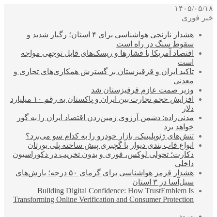
۱۴۰۵/۰۵/۱۸
خبر فوری
هشدار نارنجی هواشناسی برای ۴ استان؛ رگبار شدید و
سقوط سنگ در راه است
اقتصاد آمریکا با فشارها و ریسک‌های قابل توجهی مواجه
است
تاکید ایران و قرقیزستان بر گسترش همکاری‌های تجاری و
معدنی
وزیر صمت عازم قرقیزستان شد
افزایش حجم تجارت بین ایران و پاکستان به رقم ۱۰ میلیارد
دلار
مدنی‌زاده: دشمن آرزوی زمین‌زدن اقتصاد ایران را به گور
خواهد برد
تنش‌های ژئوپلیتیک، بازار خودرو را به کدام سو می‌برد؟
انواع قاب بندی دیوار با گچبری پیش ساخته پلی یورتان
دکارت؛ تحولی لوکس، فوری و بدون تخریب در دکوراسیون
داخلی
هشدار قرمز هواشناسی برای گرمای ۵۰ درجه؛ بارش‌های
سیل‌آسا در ۳ استان
Building Digital Confidence: How TrustEmblem Is
Transforming Online Verification and Consumer Protection
ورود