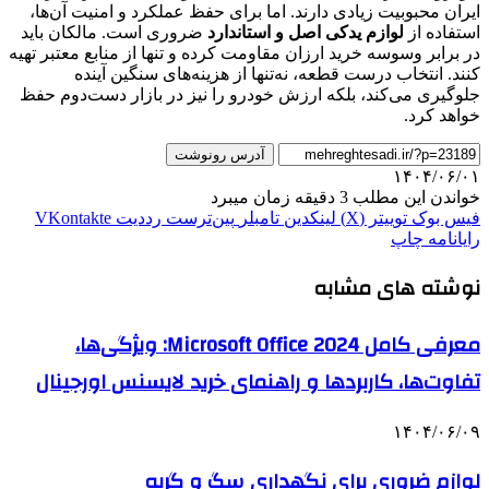
ایران محبوبیت زیادی دارند. اما برای حفظ عملکرد و امنیت آن‌ها،
استفاده از
لوازم یدکی اصل و استاندارد
ضروری است. مالکان باید
در برابر وسوسه خرید ارزان مقاومت کرده و تنها از منابع معتبر تهیه
کنند. انتخاب درست قطعه، نه‌تنها از هزینه‌های سنگین آینده
جلوگیری می‌کند، بلکه ارزش خودرو را نیز در بازار دست‌دوم حفظ
خواهد کرد.
آدرس رونوشت
۱۴۰۴/۰۶/۰۱
خواندن این مطلب 3 دقیقه زمان میبرد
فیس بوک
توییتر (X)
لینکدین
‫تامبلر
‫پین‌ترست
‫رددیت
‫VKontakte
رایانامه
چاپ
نوشته های مشابه
معرفی کامل Microsoft Office 2024: ویژگی‌ها،
تفاوت‌ها، کاربردها و راهنمای خرید لایسنس اورجینال
۱۴۰۴/۰۶/۰۹
لوازم ضروری برای نگهداری سگ و گربه