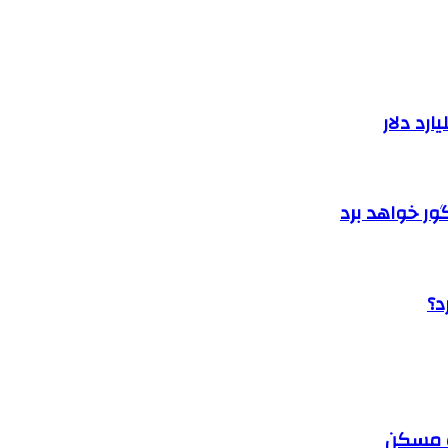
گور خواهد برد
د؟
نک مسکن