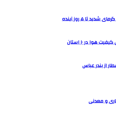
د تا ۵ روز آینده
 هوا در ۱۰ استان
اری و معدنی