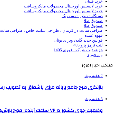
خرید قلیان
خرید لایسنس اورجینال محصولات مایکروسافت
خرید لایسنس اورجینال محصولات مایکروسافت
دستگاه تقطیر اتمسفریک
صندوق طلا
صندوق طلا
طراحی سایت در کرمان ، طراحی سایت خاص ، طراحی سایت 
قهوه عمده
قوانین جدید گلدن ویزای یونان
لنت ترمز پژو 405
هزینه ثبت شرکت فوری 1405
وام فوری
منتخب اخبار امروز
2 هفته پیش
بازنگری طرح جامع پایانه مرزی باشماق به تصویب رس
3 هفته پیش
وضعیت جوی کشور در ۷۲ ساعت آینده؛ موج بارش‌های تابستانه در راه ۵ استان