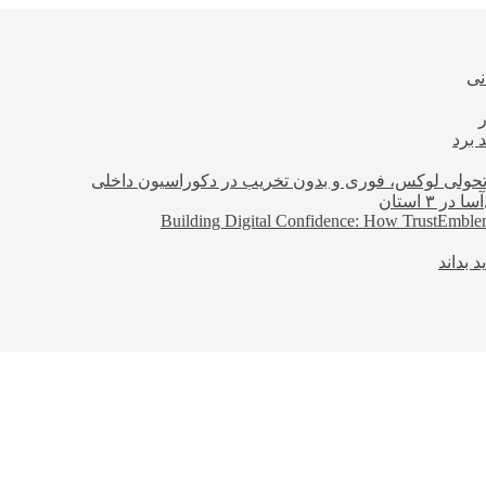
نی
 برد
؛ تحولی لوکس، فوری و بدون تخریب در دکوراسیون داخلی
Building Digital Confidence: How TrustEmblem
 بداند