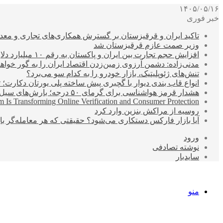
۱۴۰۵/۰۵/۱۶
خبر فوری
تاکید ایران و قرقیزستان بر گسترش همکاری‌های تجاری و معد
وزیر صمت عازم قرقیزستان شد
افزایش حجم تجارت بین ایران و پاکستان به رقم ۱۰ میلیارد دلار
مدنی‌زاده: دشمن آرزوی زمین‌زدن اقتصاد ایران را به گور خواهد
تنش‌های ژئوپلیتیک، بازار خودرو را به کدام سو می‌برد؟
انواع قاب بندی دیوار با گچبری پیش ساخته پلی یورتان دکارت
هشدار قرمز هواشناسی برای گرمای ۵۰ درجه؛ بارش‌های سیل‌آسا در ۳ استان
 Is Transforming Online Verification and Consumer Protection
روسیه از مراکش بنزین وارد کرد
آیا بازار فارکس دستکاری می‌شود؟ حقیقتی که هر معامله‌گر باید
ورود
نوشته تصادفی
سایدبار
منو