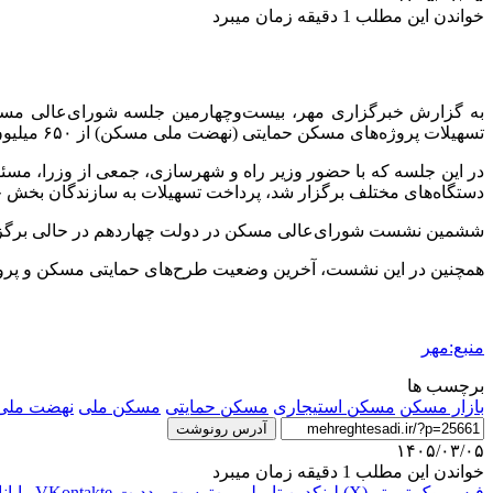
خواندن این مطلب 1 دقیقه زمان میبرد
تسهیلات پروژه‌های مسکن حمایتی (نهضت ملی مسکن) از ۶۵۰ میلیون تومان به ۸۵۰ میلیون تومان به تصویب رسید.
در این جلسه که با حضور وزیر راه و شهرسازی، جمعی از وزرا، مسئولا
دستگاه‌های مختلف برگزار شد، پرداخت تسهیلات به سازندگان بخ
ششمین نشست شورای‌عالی مسکن در دولت چهاردهم در حالی برگزار شد 
همچنین در این نشست، آخرین وضعیت طرح‌های حمایتی مسکن و پروژه‌ه
منبع:مهر
برچسب ها
بازار مسکن
مسکن استیجاری
مسکن حمایتی
مسکن ملی
نهضت ملی
آدرس رونوشت
۱۴۰۵/۰۳/۰۵
خواندن این مطلب 1 دقیقه زمان میبرد
فیس بوک
توییتر (X)
لینکدین
‫تامبلر
‫پین‌ترست
‫رددیت
‫VKontakte
رایان