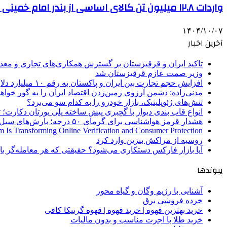
واردات ۱۲.۸ میلیون تن کالای اساسی از بندر امام خمینی در ۹ ماهه امسال
۱۴۰۴/۱۰/۰۷
آخرین اخبار
تاکید ایران و قرقیزستان بر گسترش همکاری‌های تجاری و معد
وزیر صمت عازم قرقیزستان شد
افزایش حجم تجارت بین ایران و پاکستان به رقم ۱۰ میلیارد دلار
مدنی‌زاده: دشمن آرزوی زمین‌زدن اقتصاد ایران را به گور خواهد
تنش‌های ژئوپلیتیک، بازار خودرو را به کدام سو می‌برد؟
انواع قاب بندی دیوار با گچبری پیش ساخته پلی یورتان دکارت
هشدار قرمز هواشناسی برای گرمای ۵۰ درجه؛ بارش‌های سیل‌آسا در ۳ استان
 Is Transforming Online Verification and Consumer Protection
روسیه از مراکش بنزین وارد کرد
آیا بازار فارکس دستکاری می‌شود؟ حقیقتی که هر معامله‌گر باید
پیوندها
آشنایی با رژیم وگان و گیاه محور
خرده فروشی برق
خرید بهترین قهوه | خرید قهوه | قهوه گرنیکا کافی
خرید طلا با اجرت مناسب و بدون مالیات