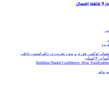
نی
 برد
؛ تحولی لوکس، فوری و بدون تخریب در دکوراسیون داخلی
Building Digital Confidence: How TrustEmblem
 بداند