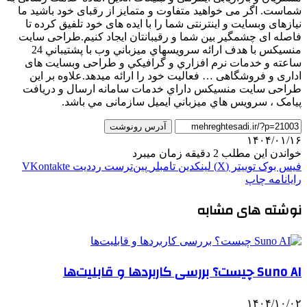
شماست. اگر می خواهید متفاوت و متمایز از رقبای خود باشید ما
نیازهای وبسایت و اینترنتی شما را با ایده های خود تلفیق کرده تا
فاصله ای چشمگیر بین شما و رقیبانتان ایجاد کنیم.طراحی سایت
منسیکس با هدف ارائه سرويسهاي ميزباني وب با پشتيباني 24
ساعته و خدمات نرم افزاري و گرافيكي و طراحی وبسایت های
اداری و فروشگاهی … فعاليت خود را ارائه میدهد.علاوه بر اين
طراحی سایت منسیکس داراي خدمات سامانه ارسال و دریافت
پیامک ، سرويس هاي ميزباني ايميل سازمانی مي باشد.
آدرس رونوشت
۱۴۰۴/۰۱/۱۶
خواندن این مطلب 2 دقیقه زمان میبرد
فیس بوک
توییتر (X)
لینکدین
‫تامبلر
‫پین‌ترست
‫رددیت
‫VKontakte
رایانامه
چاپ
نوشته های مشابه
Suno AI چیست؟ بررسی کاربردها و قابلیت‌ها
۱۴۰۴/۱۰/۰۲