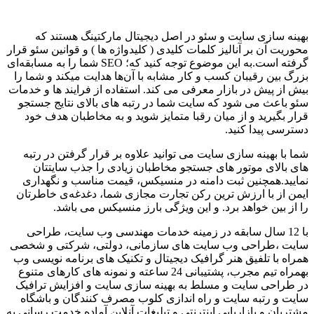
بهینه سازی سایت و سئو در اصل دیجیتال مارکتینگ هستند که
محوریت آن بر آنالیز کلمات کلیدی ( کلیدواژه ها ) و قوانین سئو قرار
گرفته است.به این موضوع توجه کنید که؛ SEO شما را به مسابقه‌ای
بزرگ بین رقیبان کسب و کار مشابه با آن‌‌ها هدایت می‎کند و شما را
بیش از پیش در بازار معرفی می‌ کند. استفاده از فرایند ها و خدمات
سئو باعث می شود که سایت شما در رتبه‌ های بالای نتایج جستجو
قرار بگیرید و از میان رقبا متمایز شوید و به مخاطبان هدف خود
دسترسی پیدا کنید.
شما با بهینه سازی سایت می‌ توانید علاوه بر قرار گرفتن در رتبه
های بالای موتور های جستجو مخاطبان زیادی را جذب سایتتان
نمایید.همچنین ثبت دامنه در منسیکس، قیمت مناسب و نگهداری
ایمن از با ارزش‌ ترین رکن تجارت مجازی شما، دغدغه‌ی خاطرتان
را از بین خواهد برد. و این ویژگی بارز منسیکس می باشد.
با 12 سال سابقه در زمینه خدمات مهندسی وب سایت، طراحی
سایت ،طراحی وب سایت های سازمانی، دولتی، شرکتی و شخصی
همراه با تلفیق هنر گرافیک دیجیتال و تکنیک های برنامه نویسی وب
بهمراه تیم مجرب، پشتیبانی 24 ساعته و نمونه های کارهای متنوع
در طراحی سایت و مسلط به بهینه سازی سایت و افزایش ترافیک
سایت و رتبه سایت و راه اندازی کلوب مصرف کنندگان و باشگاه
مشتریان و بازاریابی اینترنتی و تبلیغات آنلاین آماده خدمت رسانی به