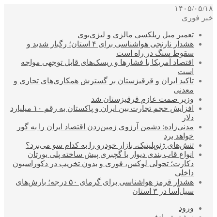
۱۴۰۵/۰۵/۱۸
خبر فوری
تعمیر مبل ریلکسی مالزی و لیزی‌بوی
هشدار نارنجی هواشناسی برای ۴ استان؛ رگبار شدید و
سقوط سنگ در راه است
اقتصاد آمریکا با فشارها و ریسک‌های قابل توجهی مواجه
است
تاکید ایران و قرقیزستان بر گسترش همکاری‌های تجاری و
معدنی
وزیر صمت عازم قرقیزستان شد
افزایش حجم تجارت بین ایران و پاکستان به رقم ۱۰ میلیارد
دلار
مدنی‌زاده: دشمن آرزوی زمین‌زدن اقتصاد ایران را به گور
خواهد برد
تنش‌های ژئوپلیتیک، بازار خودرو را به کدام سو می‌برد؟
انواع قاب بندی دیوار با گچبری پیش ساخته پلی یورتان
دکارت؛ تحولی لوکس، فوری و بدون تخریب در دکوراسیون
داخلی
هشدار قرمز هواشناسی برای گرمای ۵۰ درجه؛ بارش‌های
سیل‌آسا در ۳ استان
ورود