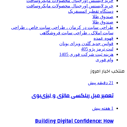
خرید لایسنس اورجینال محصولات مایکروسافت
خرید لایسنس اورجینال محصولات مایکروسافت
دستگاه تقطیر اتمسفریک
صندوق طلا
صندوق طلا
طراحی سایت در کرمان ، طراحی سایت خاص ، طراحی
سایت املاک ، طراحی سایت فروشگاهی
قهوه عمده
قوانین جدید گلدن ویزای یونان
لنت ترمز پژو 405
هزینه ثبت شرکت فوری 1405
وام فوری
منتخب اخبار امروز
21 دقیقه پیش
تعمیر مبل ریلکسی مالزی و لیزی‌بوی
1 هفته پیش
Building Digital Confidence: How