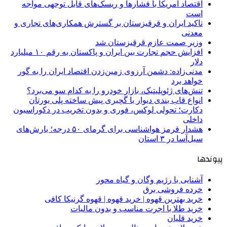
اقتصاد آمریکا با فشارها و ریسک‌های قابل توجهی مواجه
است
تاکید ایران و قرقیزستان بر گسترش همکاری‌های تجاری و
معدنی
وزیر صمت عازم قرقیزستان شد
افزایش حجم تجارت بین ایران و پاکستان به رقم ۱۰ میلیارد
دلار
مدنی‌زاده: دشمن آرزوی زمین‌زدن اقتصاد ایران را به گور
خواهد برد
تنش‌های ژئوپلیتیک، بازار خودرو را به کدام سو می‌برد؟
انواع قاب بندی دیوار با گچبری پیش ساخته پلی یورتان
دکارت؛ تحولی لوکس، فوری و بدون تخریب در دکوراسیون
داخلی
هشدار قرمز هواشناسی برای گرمای ۵۰ درجه؛ بارش‌های
سیل‌آسا در ۳ استان
پیوندها
آشنایی با رژیم وگان و گیاه محور
خرده فروشی برق
خرید بهترین قهوه | خرید قهوه | قهوه گرنیکا کافی
خرید طلا با اجرت مناسب و بدون مالیات
خرید قلیان