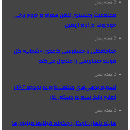
2 هفته پیش
ممنوعیت رجیستری تلفن همراه و خروج برخی
خودروها در ایام اربعین
2 هفته پیش
خداحافظی با حسابرسی کاغذی؛ «شحاب» کل
فرآیند حسابرسی را متحول می‌کند
2 هفته پیش
تسویه بدهی‌های صنعت دارو در بودجه ۱۴۰۶؛
اصلاح بانک سپه در دستور کار
2 هفته پیش
هزینه پنهان ناوگان: چگونه فیلترها میلیون‌ها