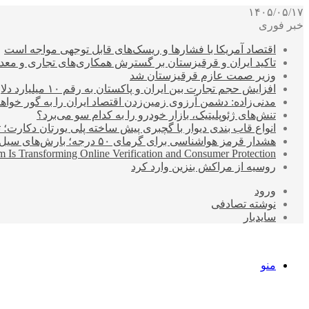
۱۴۰۵/۰۵/۱۷
خبر فوری
اقتصاد آمریکا با فشارها و ریسک‌های قابل توجهی مواجه است
تاکید ایران و قرقیزستان بر گسترش همکاری‌های تجاری و معد
وزیر صمت عازم قرقیزستان شد
افزایش حجم تجارت بین ایران و پاکستان به رقم ۱۰ میلیارد دلار
مدنی‌زاده: دشمن آرزوی زمین‌زدن اقتصاد ایران را به گور خواهد
تنش‌های ژئوپلیتیک، بازار خودرو را به کدام سو می‌برد؟
انواع قاب بندی دیوار با گچبری پیش ساخته پلی یورتان دکارت
هشدار قرمز هواشناسی برای گرمای ۵۰ درجه؛ بارش‌های سیل‌آسا در ۳ استان
 Is Transforming Online Verification and Consumer Protection
روسیه از مراکش بنزین وارد کرد
ورود
نوشته تصادفی
سایدبار
منو