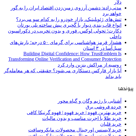
دلار
مدنی‌زاده: دشمن آرزوی زمین‌زدن اقتصاد ایران را به گور
خواهد برد
تنش‌های ژئوپلیتیک، بازار خودرو را به کدام سو می‌برد؟
انواع قاب بندی دیوار با گچبری پیش ساخته پلی یورتان
دکارت؛ تحولی لوکس، فوری و بدون تخریب در دکوراسیون
داخلی
هشدار قرمز هواشناسی برای گرمای ۵۰ درجه؛ بارش‌های
سیل‌آسا در ۳ استان
Building Digital Confidence: How TrustEmblem Is
Transforming Online Verification and Consumer Protection
روسیه از مراکش بنزین وارد کرد
آیا بازار فارکس دستکاری می‌شود؟ حقیقتی که هر معامله‌گر
باید بداند
پیوندها
آشنایی با رژیم وگان و گیاه محور
خرده فروشی برق
خرید بهترین قهوه | خرید قهوه | قهوه گرنیکا کافی
خرید طلا با اجرت مناسب و بدون مالیات
خرید قلیان
خرید لایسنس اورجینال محصولات مایکروسافت
خرید لایسنس اورجینال محصولات مایکروسافت