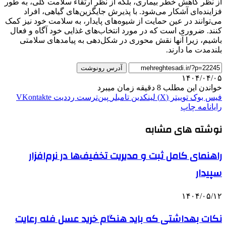
از نظر کاهش خطر بیماری، بلکه از نظر ارتقاء سلامت کلی، به طور
فزاینده‌ای آشکار می‌شود. با پذیرش جایگزین‌های گیاهی، افراد
می‌توانند در عین حمایت از شیوه‌های پایدار، به سلامت خود نیز کمک
کنند. ضروری است که در مورد انتخاب‌های غذایی خود آگاه و فعال
باشیم، زیرا آنها نقش محوری در شکل‌دهی به پیامدهای سلامتی
بلندمدت ما دارند.
آدرس رونوشت
۱۴۰۴/۰۴/۰۵
خواندن این مطلب 8 دقیقه زمان میبرد
فیس بوک
توییتر (X)
لینکدین
‫تامبلر
‫پین‌ترست
‫رددیت
‫VKontakte
رایانامه
چاپ
نوشته های مشابه
راهنمای کامل ثبت و مدیریت تخفیف‌ها در نرم‌افزار
سپیدار
۱۴۰۴/۰۵/۱۲
نکات بهداشتی که باید هنگام خرید عسل فله رعایت