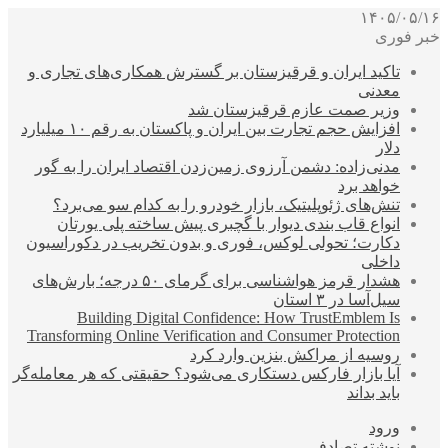
۱۴۰۵/۰۵/۱۶
خبر فوری
تاکید ایران و قرقیزستان بر گسترش همکاری‌های تجاری و
معدنی
وزیر صمت عازم قرقیزستان شد
افزایش حجم تجارت بین ایران و پاکستان به رقم ۱۰ میلیارد
دلار
مدنی‌زاده: دشمن آرزوی زمین‌زدن اقتصاد ایران را به گور
خواهد برد
تنش‌های ژئوپلیتیک، بازار خودرو را به کدام سو می‌برد؟
انواع قاب بندی دیوار با گچبری پیش ساخته پلی یورتان
دکارت؛ تحولی لوکس، فوری و بدون تخریب در دکوراسیون
داخلی
هشدار قرمز هواشناسی برای گرمای ۵۰ درجه؛ بارش‌های
سیل‌آسا در ۳ استان
Building Digital Confidence: How TrustEmblem Is
Transforming Online Verification and Consumer Protection
روسیه از مراکش بنزین وارد کرد
آیا بازار فارکس دستکاری می‌شود؟ حقیقتی که هر معامله‌گر
باید بداند
ورود
نوشته تصادفی