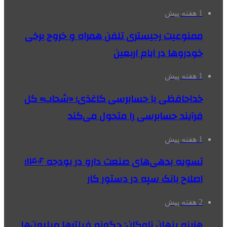
1 هفته پیش
ممنوعیت رجیستری تلفن همراه و خروج برخی
خودروها در ایام اربعین
1 هفته پیش
خداحافظی با حسابرسی کاغذی؛ «شحاب» کل
فرآیند حسابرسی را متحول می‌کند
1 هفته پیش
تسویه بدهی‌های صنعت دارو در بودجه ۱۴۰۶؛
اصلاح بانک سپه در دستور کار
2 هفته پیش
هزینه پنهان ناوگان: چگونه فیلترها میلیون‌ها