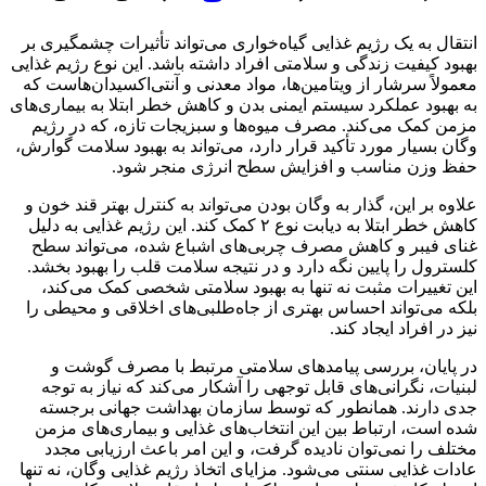
انتقال به یک رژیم غذایی گیاه‌خواری می‌تواند تأثیرات چشمگیری بر
بهبود کیفیت زندگی و سلامتی افراد داشته باشد. این نوع رژیم غذایی
معمولاً سرشار از ویتامین‌ها، مواد معدنی و آنتی‌اکسیدان‌هاست که
به بهبود عملکرد سیستم ایمنی بدن و کاهش خطر ابتلا به بیماری‌های
مزمن کمک می‌کند. مصرف میوه‌ها و سبزیجات تازه، که در رژیم
وگان بسیار مورد تأکید قرار دارد، می‌تواند به بهبود سلامت گوارش،
حفظ وزن مناسب و افزایش سطح انرژی منجر شود.
علاوه بر این، گذار به وگان بودن می‌تواند به کنترل بهتر قند خون و
کاهش خطر ابتلا به دیابت نوع ۲ کمک کند. این رژیم غذایی به دلیل
غنای فیبر و کاهش مصرف چربی‌های اشباع شده، می‌تواند سطح
کلسترول را پایین نگه دارد و در نتیجه سلامت قلب را بهبود بخشد.
این تغییرات مثبت نه تنها به بهبود سلامتی شخصی کمک می‌کند،
بلکه می‌تواند احساس بهتری از جاه‌طلبی‌های اخلاقی و محیطی را
نیز در افراد ایجاد کند.
در پایان، بررسی پیامدهای سلامتی مرتبط با مصرف گوشت و
لبنیات، نگرانی‌های قابل توجهی را آشکار می‌کند که نیاز به توجه
جدی دارند. همانطور که توسط سازمان بهداشت جهانی برجسته
شده است، ارتباط بین این انتخاب‌های غذایی و بیماری‌های مزمن
مختلف را نمی‌توان نادیده گرفت، و این امر باعث ارزیابی مجدد
عادات غذایی سنتی می‌شود. مزایای اتخاذ رژیم غذایی وگان، نه تنها