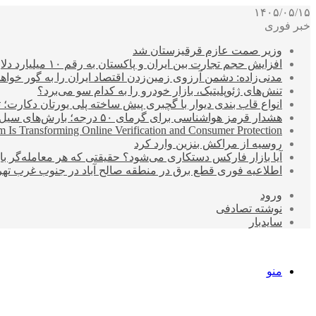
۱۴۰۵/۰۵/۱۵
خبر فوری
وزیر صمت عازم قرقیزستان شد
افزایش حجم تجارت بین ایران و پاکستان به رقم ۱۰ میلیارد دلار
مدنی‌زاده: دشمن آرزوی زمین‌زدن اقتصاد ایران را به گور خواهد
تنش‌های ژئوپلیتیک، بازار خودرو را به کدام سو می‌برد؟
انواع قاب بندی دیوار با گچبری پیش ساخته پلی یورتان دکارت
هشدار قرمز هواشناسی برای گرمای ۵۰ درجه؛ بارش‌های سیل‌آسا در ۳ استان
 Is Transforming Online Verification and Consumer Protection
روسیه از مراکش بنزین وارد کرد
آیا بازار فارکس دستکاری می‌شود؟ حقیقتی که هر معامله‌گر باید
اطلاعیه فوری قطع برق در منطقه صالح آباد در جنوب غرب تهر
ورود
نوشته تصادفی
سایدبار
منو