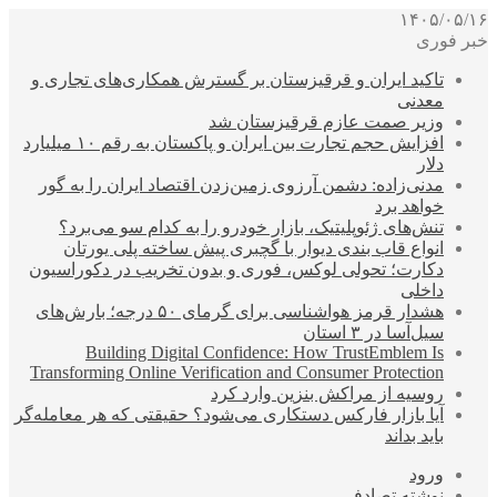
۱۴۰۵/۰۵/۱۶
خبر فوری
تاکید ایران و قرقیزستان بر گسترش همکاری‌های تجاری و
معدنی
وزیر صمت عازم قرقیزستان شد
افزایش حجم تجارت بین ایران و پاکستان به رقم ۱۰ میلیارد
دلار
مدنی‌زاده: دشمن آرزوی زمین‌زدن اقتصاد ایران را به گور
خواهد برد
تنش‌های ژئوپلیتیک، بازار خودرو را به کدام سو می‌برد؟
انواع قاب بندی دیوار با گچبری پیش ساخته پلی یورتان
دکارت؛ تحولی لوکس، فوری و بدون تخریب در دکوراسیون
داخلی
هشدار قرمز هواشناسی برای گرمای ۵۰ درجه؛ بارش‌های
سیل‌آسا در ۳ استان
Building Digital Confidence: How TrustEmblem Is
Transforming Online Verification and Consumer Protection
روسیه از مراکش بنزین وارد کرد
آیا بازار فارکس دستکاری می‌شود؟ حقیقتی که هر معامله‌گر
باید بداند
ورود
نوشته تصادفی