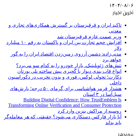
۱۴۰۴/۰۸/۰۶
آخرین اخبار
تاکید ایران و قرقیزستان بر گسترش همکاری‌های تجاری و
معدنی
وزیر صمت عازم قرقیزستان شد
افزایش حجم تجارت بین ایران و پاکستان به رقم ۱۰ میلیارد
دلار
مدنی‌زاده: دشمن آرزوی زمین‌زدن اقتصاد ایران را به گور
خواهد برد
تنش‌های ژئوپلیتیک، بازار خودرو را به کدام سو می‌برد؟
انواع قاب بندی دیوار با گچبری پیش ساخته پلی یورتان
دکارت؛ تحولی لوکس، فوری و بدون تخریب در دکوراسیون
داخلی
هشدار قرمز هواشناسی برای گرمای ۵۰ درجه؛ بارش‌های
سیل‌آسا در ۳ استان
Building Digital Confidence: How TrustEmblem Is
Transforming Online Verification and Consumer Protection
روسیه از مراکش بنزین وارد کرد
آیا بازار فارکس دستکاری می‌شود؟ حقیقتی که هر معامله‌گر
باید بداند
پیوندها