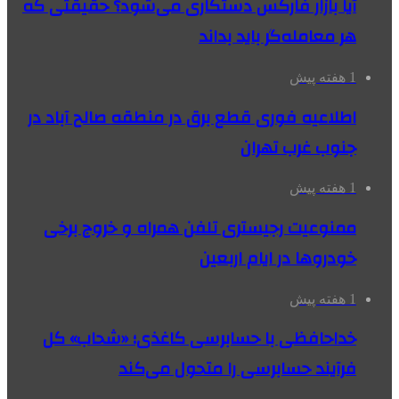
آیا بازار فارکس دستکاری می‌شود؟ حقیقتی که
هر معامله‌گر باید بداند
1 هفته پیش
اطلاعیه فوری قطع برق در منطقه صالح آباد در
جنوب غرب تهران
1 هفته پیش
ممنوعیت رجیستری تلفن همراه و خروج برخی
خودروها در ایام اربعین
1 هفته پیش
خداحافظی با حسابرسی کاغذی؛ «شحاب» کل
فرآیند حسابرسی را متحول می‌کند