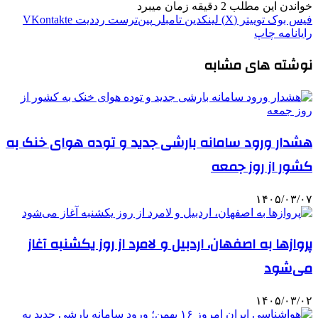
خواندن این مطلب 2 دقیقه زمان میبرد
فیس بوک
توییتر (X)
لینکدین
‫تامبلر
‫پین‌ترست
‫رددیت
‫VKontakte
رایانامه
چاپ
نوشته های مشابه
هشدار ورود سامانه بارشی جدید و توده هوای خنک به
کشور از روز جمعه
۱۴۰۵/۰۳/۰۷
پروازها به اصفهان، اردبیل و لامرد از روز یکشنبه آغاز
می‌شود
۱۴۰۵/۰۳/۰۲