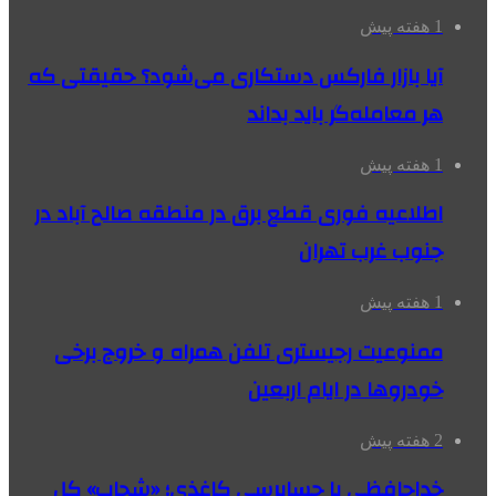
1 هفته پیش
آیا بازار فارکس دستکاری می‌شود؟ حقیقتی که
هر معامله‌گر باید بداند
1 هفته پیش
اطلاعیه فوری قطع برق در منطقه صالح آباد در
جنوب غرب تهران
1 هفته پیش
ممنوعیت رجیستری تلفن همراه و خروج برخی
خودروها در ایام اربعین
2 هفته پیش
خداحافظی با حسابرسی کاغذی؛ «شحاب» کل