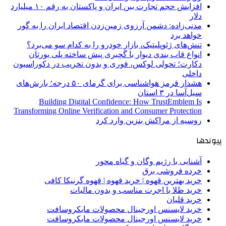
افزایش حجم تجارت بین ایران و پاکستان به رقم ۱۰ میلیارد
دلار
مدنی‌زاده: دشمن آرزوی زمین‌زدن اقتصاد ایران را به گور
خواهد برد
تنش‌های ژئوپلیتیک، بازار خودرو را به کدام سو می‌برد؟
انواع قاب بندی دیوار با گچبری پیش ساخته پلی یورتان
دکارت؛ تحولی لوکس، فوری و بدون تخریب در دکوراسیون
داخلی
هشدار قرمز هواشناسی برای گرمای ۵۰ درجه؛ بارش‌های
سیل‌آسا در ۳ استان
Building Digital Confidence: How TrustEmblem Is
Transforming Online Verification and Consumer Protection
روسیه از مراکش بنزین وارد کرد
پیوندها
آشنایی با رژیم وگان و گیاه محور
خرده فروشی برق
خرید بهترین قهوه | خرید قهوه | قهوه گرنیکا کافی
خرید طلا با اجرت مناسب و بدون مالیات
خرید قلیان
خرید لایسنس اورجینال محصولات مایکروسافت
خرید لایسنس اورجینال محصولات مایکروسافت