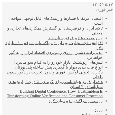
۱۴۰۵/۰۵/۱۷
خبر فوری
اقتصاد آمریکا با فشارها و ریسک‌های قابل توجهی مواجه
است
تاکید ایران و قرقیزستان بر گسترش همکاری‌های تجاری و
معدنی
وزیر صمت عازم قرقیزستان شد
افزایش حجم تجارت بین ایران و پاکستان به رقم ۱۰ میلیارد
دلار
مدنی‌زاده: دشمن آرزوی زمین‌زدن اقتصاد ایران را به گور
خواهد برد
تنش‌های ژئوپلیتیک، بازار خودرو را به کدام سو می‌برد؟
انواع قاب بندی دیوار با گچبری پیش ساخته پلی یورتان
دکارت؛ تحولی لوکس، فوری و بدون تخریب در دکوراسیون
داخلی
هشدار قرمز هواشناسی برای گرمای ۵۰ درجه؛ بارش‌های
سیل‌آسا در ۳ استان
Building Digital Confidence: How TrustEmblem Is
Transforming Online Verification and Consumer Protection
روسیه از مراکش بنزین وارد کرد
ورود
نوشته تصادفی