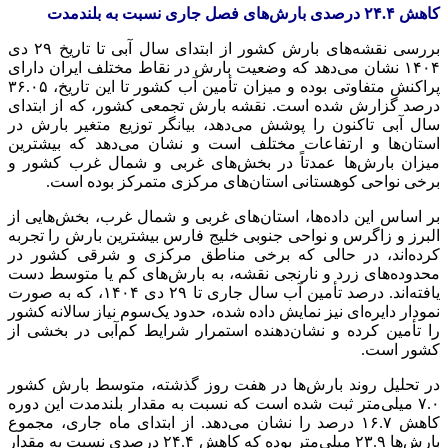
کاهش ۲۴.۴ درصدی بارش‌های فصل جاری نسبت به بلندمدت
بررسی نقشه‌های بارش کشور از ابتدای سال آبی تا تاریخ ۲۹ دی
۱۴۰۴ نشان می‌دهد که وضعیت بارش در نقاط مختلف ایران دارای
پراکنش متفاوتی بوده و میزان تأمین آب کشور تا این تاریخ، ۳۶.۰۵
درصد گزارش شده است. نقشه بارش تجمعی کشور، که از ابتدای
سال آبی تاکنون را پوشش می‌دهد، بیانگر توزیع متغیر بارش در
استان‌ها و ارتفاعات مختلف است و نشان می‌دهد که بیشترین
میزان بارش‌ها عمدتاً در بخش‌های غربی و شمال غرب کشور و
برخی نواحی کوهستانی استان‌های مرکزی متمرکز بوده است.
بر اساس این داده‌ها، استان‌های غربی و شمال غرب، بخش‌هایی از
البرز و زاگرس و نواحی جنوبی خلیج فارس بیشترین بارش را تجربه
کرده‌اند، در حالی که برخی مناطق مرکزی و شرقی کشور در
محدوده‌های زرد و نارنجی نقشه، به بارش‌های کم یا متوسط دست
یافته‌اند. درصد تأمین آب سال جاری تا ۲۹ دی ۱۴۰۴، که به صورت
نمودار دایره‌ای نیز نمایش داده شده، حدود یک‌سوم نیاز سالانه کشور
را تأمین کرده و نشان‌دهنده استمرار شرایط کم‌آبی در بخشی از
کشور است.
در تحلیل روند بارش‌ها در هفت روز گذشته، متوسط بارش کشور
۷.۰ میلی‌متر ثبت شده است که نسبت به مقدار بلندمدت این دوره
کاهش ۱۶.۷ درصد را نشان می‌دهد. از ابتدای ماه جاری، مجموع
بارش‌ها ۲۳.۹ میلی‌متر بوده که کاهش ۲۴.۴ درصدی نسبت به مقدار