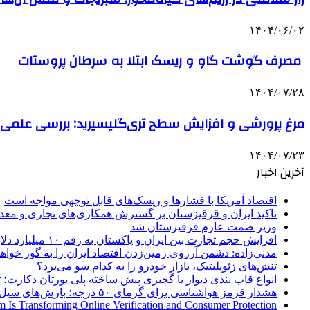
۱۴۰۴/۰۶/۰۲
مصرف گوشت گاو و ریسک ابتلا به سرطان پروستات
۱۴۰۴/۰۷/۲۸
مرغ پرورشی و افزایش سطح تری‌گلیسیرید: بررسی علمی، 
۱۴۰۴/۰۷/۲۳
آخرین اخبار
اقتصاد آمریکا با فشارها و ریسک‌های قابل توجهی مواجه است
تاکید ایران و قرقیزستان بر گسترش همکاری‌های تجاری و معد
وزیر صمت عازم قرقیزستان شد
افزایش حجم تجارت بین ایران و پاکستان به رقم ۱۰ میلیارد دلار
مدنی‌زاده: دشمن آرزوی زمین‌زدن اقتصاد ایران را به گور خواهد
تنش‌های ژئوپلیتیک، بازار خودرو را به کدام سو می‌برد؟
انواع قاب بندی دیوار با گچبری پیش ساخته پلی یورتان دکارت
هشدار قرمز هواشناسی برای گرمای ۵۰ درجه؛ بارش‌های سیل‌آسا در ۳ استان
 Is Transforming Online Verification and Consumer Protection