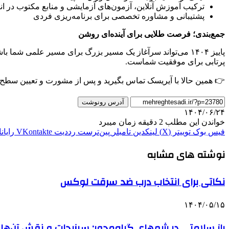
ترکیب آموزش آنلاین، آزمون‌های آزمایشی و منابع مکتوب در ا
پشتیبانی و مشاوره تخصصی برای برنامه‌ریزی فردی
جمع‌بندی؛ فرصت طلایی برای آینده‌ای روشن
پاییز ۱۴۰۴ می‌تواند سرآغاز یک مسیر بزرگ برای مسیر علمی شما باشد. چه در آغاز راه باشید و چه از تابستان همراه آیریسک بوده‌اید یا مطالعۀ المپیادی خود را قبلاً شروع کرده‌اید،
پرتابی برای موفقیت شماست.
👉 همین حالا با آیریسک تماس بگیرید و پس از مشورت و تعیین سطح رای
آدرس رونوشت
۱۴۰۴/۰۶/۲۴
خواندن این مطلب 2 دقیقه زمان میبرد
فیس بوک
توییتر (X)
لینکدین
‫تامبلر
‫پین‌ترست
‫رددیت
‫VKontakte
رایان
نوشته های مشابه
نکاتی برای انتخاب درب ضد سرقت لوکس
۱۴۰۴/۰۵/۱۵
راز سلامتی در رژیم‌های گیاه‌محور: سبزیجات و نقش آن‌