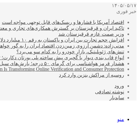
۱۴۰۵/۰۵/۱۷
خبر فوری
اقتصاد آمریکا با فشارها و ریسک‌های قابل توجهی مواجه است
تاکید ایران و قرقیزستان بر گسترش همکاری‌های تجاری و معد
وزیر صمت عازم قرقیزستان شد
افزایش حجم تجارت بین ایران و پاکستان به رقم ۱۰ میلیارد دلار
مدنی‌زاده: دشمن آرزوی زمین‌زدن اقتصاد ایران را به گور خواهد
تنش‌های ژئوپلیتیک، بازار خودرو را به کدام سو می‌برد؟
انواع قاب بندی دیوار با گچبری پیش ساخته پلی یورتان دکارت
هشدار قرمز هواشناسی برای گرمای ۵۰ درجه؛ بارش‌های سیل‌آسا در ۳ استان
 Is Transforming Online Verification and Consumer Protection
روسیه از مراکش بنزین وارد کرد
ورود
نوشته تصادفی
سایدبار
منو