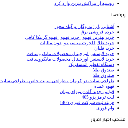
روسیه از مراکش بنزین وارد کرد
پیوندها
آشنایی با رژیم وگان و گیاه محور
خرده فروشی برق
خرید بهترین قهوه | خرید قهوه | قهوه گرنیکا کافی
خرید طلا با اجرت مناسب و بدون مالیات
خرید قلیان
خرید لایسنس اورجینال محصولات مایکروسافت
خرید لایسنس اورجینال محصولات مایکروسافت
دستگاه تقطیر اتمسفریک
صندوق طلا
صندوق طلا
طراحی سایت در کرمان ، طراحی سایت خاص ، طراحی سایت 
قهوه عمده
قوانین جدید گلدن ویزای یونان
لنت ترمز پژو 405
هزینه ثبت شرکت فوری 1405
وام فوری
منتخب اخبار امروز