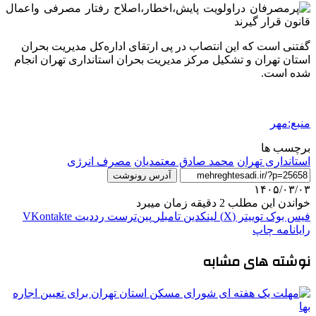
گفتنی است که این انتصاب در پی ارتقای اداره‌کل مدیریت بحران
استان تهران و تشکیل مرکز مدیریت بحران استانداری تهران انجام
شده است.
منبع:مهر
برچسب ها
استانداری تهران
محمد صادق معتمدیان
مصرف انرژی
آدرس رونوشت
۱۴۰۵/۰۳/۰۳
خواندن این مطلب 2 دقیقه زمان میبرد
فیس بوک
توییتر (X)
لینکدین
‫تامبلر
‫پین‌ترست
‫رددیت
‫VKontakte
رایانامه
چاپ
نوشته های مشابه