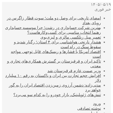
۱۴۰۵/۰۵/۱۹
خبر فوری
امضای تاریخی برای وصل دو ملت؛ سوت قطار زاگرس در
رویای بغداد
بهترین شرکت حسابداری در رشت؛ چرا موسسه حسابداری
رهنما انتخاب مناسبی برای کسب‌وکارهاست؟
تعمیر مبل ریلکسی مالزی و لیزی‌بوی
هشدار نارنجی هواشناسی برای ۴ استان؛ رگبار شدید و
سقوط سنگ در راه است
اقتصاد آمریکا با فشارها و ریسک‌های قابل توجهی مواجه
است
تاکید ایران و قرقیزستان بر گسترش همکاری‌های تجاری و
معدنی
وزیر صمت عازم قرقیزستان شد
افزایش حجم تجارت بین ایران و پاکستان به رقم ۱۰ میلیارد
دلار
مدنی‌زاده: دشمن آرزوی زمین‌زدن اقتصاد ایران را به گور
خواهد برد
تنش‌های ژئوپلیتیک، بازار خودرو را به کدام سو می‌برد؟
ورود
نوشته تصادفی