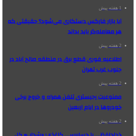
1 هفته پیش
آیا بازار فارکس دستکاری می‌شود؟ حقیقتی که
هر معامله‌گر باید بداند
2 هفته پیش
اطلاعیه فوری قطع برق در منطقه صالح آباد در
جنوب غرب تهران
2 هفته پیش
ممنوعیت رجیستری تلفن همراه و خروج برخی
خودروها در ایام اربعین
2 هفته پیش
خداحافظی با حسابرسی کاغذی؛ «شحاب» کل