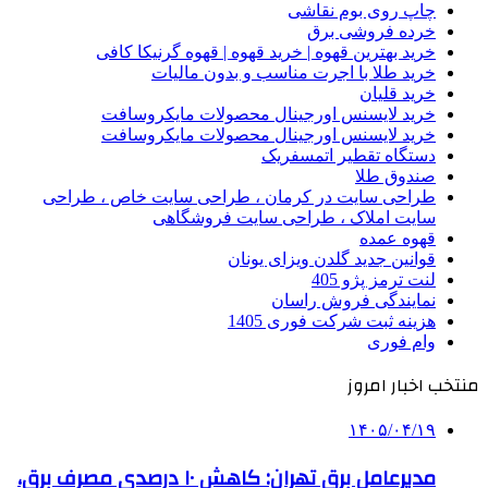
چاپ روی بوم نقاشی
خرده فروشی برق
خرید بهترین قهوه | خرید قهوه | قهوه گرنیکا کافی
خرید طلا با اجرت مناسب و بدون مالیات
خرید قلیان
خرید لایسنس اورجینال محصولات مایکروسافت
خرید لایسنس اورجینال محصولات مایکروسافت
دستگاه تقطیر اتمسفریک
صندوق طلا
طراحی سایت در کرمان ، طراحی سایت خاص ، طراحی
سایت املاک ، طراحی سایت فروشگاهی
قهوه عمده
قوانین جدید گلدن ویزای یونان
لنت ترمز پژو 405
نمایندگی فروش راسان
هزینه ثبت شرکت فوری 1405
وام فوری
منتخب اخبار امروز
۱۴۰۵/۰۴/۱۹
مدیرعامل برق تهران: کاهش ۱۰ درصدی مصرف برق،