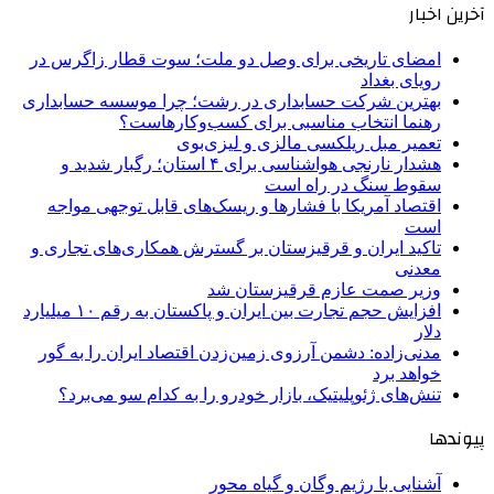
آخرین اخبار
امضای تاریخی برای وصل دو ملت؛ سوت قطار زاگرس در
رویای بغداد
بهترین شرکت حسابداری در رشت؛ چرا موسسه حسابداری
رهنما انتخاب مناسبی برای کسب‌وکارهاست؟
تعمیر مبل ریلکسی مالزی و لیزی‌بوی
هشدار نارنجی هواشناسی برای ۴ استان؛ رگبار شدید و
سقوط سنگ در راه است
اقتصاد آمریکا با فشارها و ریسک‌های قابل توجهی مواجه
است
تاکید ایران و قرقیزستان بر گسترش همکاری‌های تجاری و
معدنی
وزیر صمت عازم قرقیزستان شد
افزایش حجم تجارت بین ایران و پاکستان به رقم ۱۰ میلیارد
دلار
مدنی‌زاده: دشمن آرزوی زمین‌زدن اقتصاد ایران را به گور
خواهد برد
تنش‌های ژئوپلیتیک، بازار خودرو را به کدام سو می‌برد؟
پیوندها
آشنایی با رژیم وگان و گیاه محور