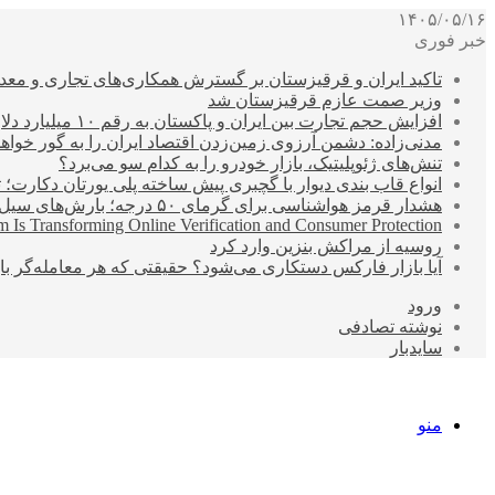
۱۴۰۵/۰۵/۱۶
خبر فوری
تاکید ایران و قرقیزستان بر گسترش همکاری‌های تجاری و معد
وزیر صمت عازم قرقیزستان شد
افزایش حجم تجارت بین ایران و پاکستان به رقم ۱۰ میلیارد دلار
مدنی‌زاده: دشمن آرزوی زمین‌زدن اقتصاد ایران را به گور خواهد
تنش‌های ژئوپلیتیک، بازار خودرو را به کدام سو می‌برد؟
انواع قاب بندی دیوار با گچبری پیش ساخته پلی یورتان دکارت
هشدار قرمز هواشناسی برای گرمای ۵۰ درجه؛ بارش‌های سیل‌آسا در ۳ استان
 Is Transforming Online Verification and Consumer Protection
روسیه از مراکش بنزین وارد کرد
آیا بازار فارکس دستکاری می‌شود؟ حقیقتی که هر معامله‌گر باید
ورود
نوشته تصادفی
سایدبار
منو