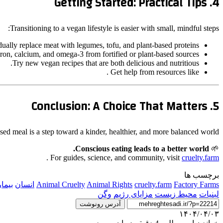
4. Getting Started: Practical Tips
Transitioning to a vegan lifestyle is easier with small, mindful steps:
ually replace meat with legumes, tofu, and plant-based proteins.
 iron, calcium, and omega-3 from fortified or plant-based sources.
Try new vegan recipes that are both delicious and nutritious.
Get help from resources like .
5. Conclusion: A Choice That Matters
ased meal is a step toward a kinder, healthier, and more balanced world.
Conscious eating leads to a better world.
🌱
.
For guides, science, and community, visit
cruelty.farm
برچسب ها
Factory Farms
cruelty.farm
Animal Rights
Animal Cruelty
انسان
بیما
لبنیات
محیط زیست
مزایای رژیم
وگن
آدرس رونوشت
۱۴۰۴/۰۴/۰۳