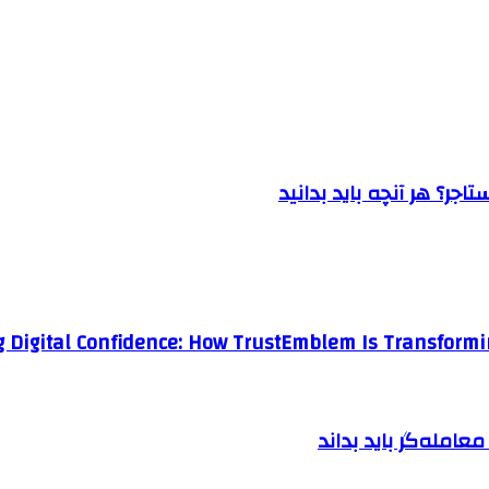
جر؟ هر آنچه باید بدانید
g Digital Confidence: How TrustEmblem Is Transformi
امله‌گر باید بداند