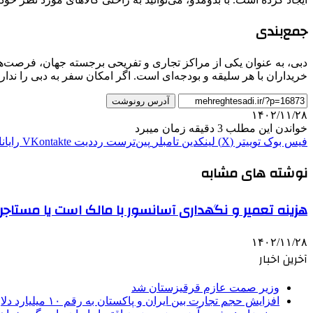
جمع‌بندی
دبی، به عنوان یکی از مراکز تجاری و تفریحی برجسته جهان، فرصت‌های 
خریداران با هر سلیقه و بودجه‌ای است. اگر امکان سفر به دبی را نداری
آدرس رونوشت
۱۴۰۲/۱۱/۲۸
خواندن این مطلب 3 دقیقه زمان میبرد
فیس بوک
توییتر (X)
لینکدین
‫تامبلر
‫پین‌ترست
‫رددیت
‫VKontakte
رایان
نوشته های مشابه
هزینه تعمیر و نگهداری آسانسور با مالک است یا مستاجر؟ ه
۱۴۰۲/۱۱/۲۸
آخرین اخبار
وزیر صمت عازم قرقیزستان شد
افزایش حجم تجارت بین ایران و پاکستان به رقم ۱۰ میلیارد دلار