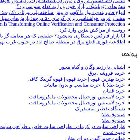
مدنی‌زاده: دشمن آرزوی زمین‌زدن اقتصاد ایران را به گور خواهد
تنش‌های ژئوپلیتیک، بازار خودرو را به کدام سو می‌برد؟
انواع قاب بندی دیوار با گچبری پیش ساخته پلی یورتان دکارت
هشدار قرمز هواشناسی برای گرمای ۵۰ درجه؛ بارش‌های سیل‌آسا در ۳ استان
 Is Transforming Online Verification and Consumer Protection
روسیه از مراکش بنزین وارد کرد
آیا بازار فارکس دستکاری می‌شود؟ حقیقتی که هر معامله‌گر باید
اطلاعیه فوری قطع برق در منطقه صالح آباد در جنوب غرب تهر
پیوندها
آشنایی با رژیم وگان و گیاه محور
خرده فروشی برق
خرید بهترین قهوه | خرید قهوه | قهوه گرنیکا کافی
خرید طلا با اجرت مناسب و بدون مالیات
خرید قلیان
خرید لایسنس اورجینال محصولات مایکروسافت
خرید لایسنس اورجینال محصولات مایکروسافت
دستگاه تقطیر اتمسفریک
صندوق طلا
صندوق طلا
طراحی سایت در کرمان ، طراحی سایت خاص ، طراحی سایت 
قهوه عمده
قوانین جدید گلدن ویزای یونان