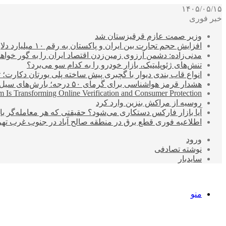
۱۴۰۵/۰۵/۱۵
خبر فوری
وزیر صمت عازم قرقیزستان شد
افزایش حجم تجارت بین ایران و پاکستان به رقم ۱۰ میلیارد دلار
مدنی‌زاده: دشمن آرزوی زمین‌زدن اقتصاد ایران را به گور خواهد
تنش‌های ژئوپلیتیک، بازار خودرو را به کدام سو می‌برد؟
انواع قاب بندی دیوار با گچبری پیش ساخته پلی یورتان دکارت
هشدار قرمز هواشناسی برای گرمای ۵۰ درجه؛ بارش‌های سیل‌آسا در ۳ استان
 Is Transforming Online Verification and Consumer Protection
روسیه از مراکش بنزین وارد کرد
آیا بازار فارکس دستکاری می‌شود؟ حقیقتی که هر معامله‌گر باید
اطلاعیه فوری قطع برق در منطقه صالح آباد در جنوب غرب تهر
ورود
نوشته تصادفی
سایدبار
منو