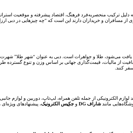
 دلیل ترکیب منحصربه‌فرد فرهنگ، اقتصاد پیشرفته و موقعیت استراتژ
از مسافران و خریداران دارند این است که “چه چیزهایی در دبی ارزان
ها یافت می‌شود، طلا و جواهرات است. دبی به عنوان “شهر طلا” شهرت 
افیت از مالیات، قیمت‌گذاری جهانی بر اساس وزن و تنوع گسترده طرح
فر کنند.
 لوازم الکترونیکی از جمله تلفن همراه، لپ‌تاپ، دوربین و لوازم جانب
گاه‌هایی مانند
شاراف
DG
و
جکِیس الکترونیک
، پیشنهادهای ویژه‌ای ر