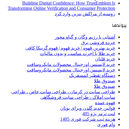
Building Digital Confidence: How TrustEmblem Is
Transforming Online Verification and Consumer Protection
روسیه از مراکش بنزین وارد کرد
پیوندها
آشنایی با رژیم وگان و گیاه محور
خرده فروشی برق
خرید بهترین قهوه | خرید قهوه | قهوه گرنیکا کافی
خرید طلا با اجرت مناسب و بدون مالیات
خرید قلیان
خرید لایسنس اورجینال محصولات مایکروسافت
خرید لایسنس اورجینال محصولات مایکروسافت
دستگاه تقطیر اتمسفریک
صندوق طلا
صندوق طلا
طراحی سایت در کرمان ، طراحی سایت خاص ، طراحی
سایت املاک ، طراحی سایت فروشگاهی
قهوه عمده
قوانین جدید گلدن ویزای یونان
لنت ترمز پژو 405
هزینه ثبت شرکت فوری 1405
وام فوری