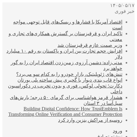
۱۴۰۵/۰۵/۱۷
خبر فوری
اقتصاد آمریکا با فشارها و ریسک‌های قابل توجهی مواجه
است
تاکید ایران و قرقیزستان بر گسترش همکاری‌های تجاری و
معدنی
وزیر صمت عازم قرقیزستان شد
افزایش حجم تجارت بین ایران و پاکستان به رقم ۱۰ میلیارد
دلار
مدنی‌زاده: دشمن آرزوی زمین‌زدن اقتصاد ایران را به گور
خواهد برد
تنش‌های ژئوپلیتیک، بازار خودرو را به کدام سو می‌برد؟
انواع قاب بندی دیوار با گچبری پیش ساخته پلی یورتان
دکارت؛ تحولی لوکس، فوری و بدون تخریب در دکوراسیون
داخلی
هشدار قرمز هواشناسی برای گرمای ۵۰ درجه؛ بارش‌های
سیل‌آسا در ۳ استان
Building Digital Confidence: How TrustEmblem Is
Transforming Online Verification and Consumer Protection
روسیه از مراکش بنزین وارد کرد
ورود
نوشته تصادفی