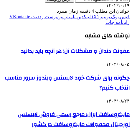
۱۴۰۲/۱۰/۱۹
خواندن این مطلب 4 دقیقه زمان میبرد
فیس بوک
توییتر (X)
لینکدین
‫تامبلر
‫پین‌ترست
‫رددیت
‫VKontakte
رایانامه
چاپ
نوشته های مشابه
عفونت دندان و مشکلات آن: هر آنچه باید بدانید
۱۴۰۴/۰۸/۰۵
چگونه برای شرکت خود لایسنس ویندوز سرور مناسب
انتخاب کنیم؟
۱۴۰۴/۰۸/۲۴
مایکروسافت ایران؛ مرجع رسمی فروش لایسنس
اورجینال محصولات مایکروسافت در کشور