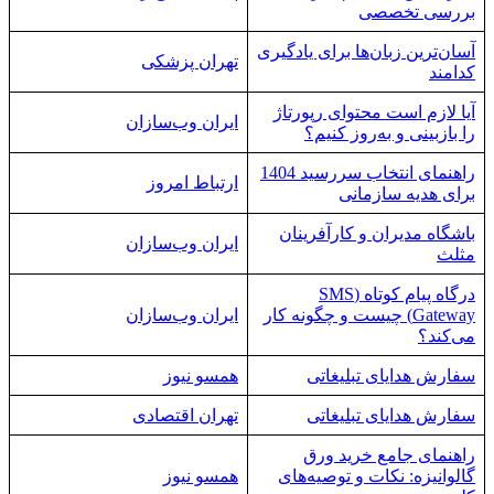
بررسی تخصصی
آسان‌ترین زبان‌ها برای یادگیری
تهران پزشکی
کدامند
آیا لازم است محتوای رپورتاژ
ایران وب‌سازان
را بازبینی و به‌روز کنیم؟
راهنمای انتخاب سررسید 1404
ارتباط امروز
برای هدیه سازمانی
باشگاه مدیران و کارآفرینان
ایران وب‌سازان
مثلث
درگاه پیام کوتاه (SMS
Gateway) چیست و چگونه کار
ایران وب‌سازان
می‌کند؟
سفارش هدایای تبلیغاتی
همسو نیوز
سفارش هدایای تبلیغاتی
تهران اقتصادی
راهنمای جامع خرید ورق
گالوانیزه: نکات و توصیه‌های
همسو نیوز