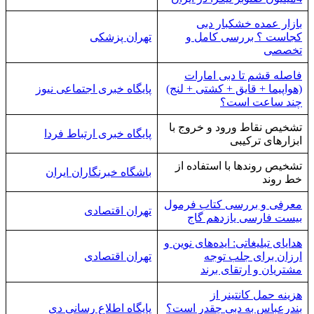
بازار عمده خشکبار دبی
کجاست ؟ بررسی کامل و
تهران پزشکی
تخصصی
فاصله قشم تا دبی امارات
(هواپیما + قایق + کشتی + لنج)
پایگاه خبری اجتماعی نیوز
چند ساعت است؟
تشخیص نقاط ورود و خروج با
پایگاه خبری ارتباط فردا
ابزارهای ترکیبی
تشخیص روندها با استفاده از
باشگاه خبرنگاران ایران
خط روند
معرفی و بررسی کتاب فرمول
تهران اقتصادی
بیست فارسی یازدهم گاج
هدایای تبلیغاتی: ایده‌های نوین و
ارزان برای جلب توجه
تهران اقتصادی
مشتریان و ارتقای برند
هزینه حمل کانتینر از
بندرعباس به دبی چقدر است؟
پایگاه اطلاع رسانی دی