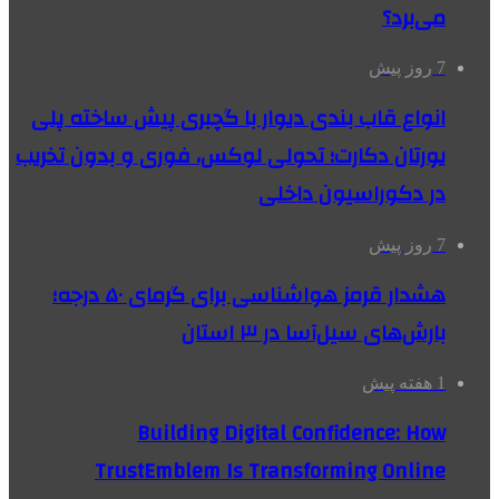
می‌برد؟
7 روز پیش
انواع قاب بندی دیوار با گچبری پیش ساخته پلی
یورتان دکارت؛ تحولی لوکس، فوری و بدون تخریب
در دکوراسیون داخلی
7 روز پیش
هشدار قرمز هواشناسی برای گرمای ۵۰ درجه؛
بارش‌های سیل‌آسا در ۳ استان
1 هفته پیش
Building Digital Confidence: How
TrustEmblem Is Transforming Online