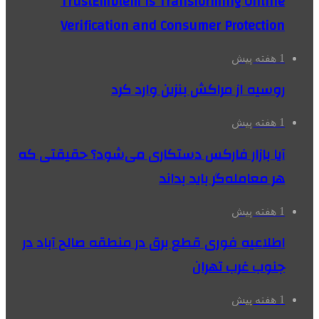
TrustEmblem Is Transforming Online
Verification and Consumer Protection
1 هفته پیش
روسیه از مراکش بنزین وارد کرد
1 هفته پیش
آیا بازار فارکس دستکاری می‌شود؟ حقیقتی که
هر معامله‌گر باید بداند
1 هفته پیش
اطلاعیه فوری قطع برق در منطقه صالح آباد در
جنوب غرب تهران
1 هفته پیش