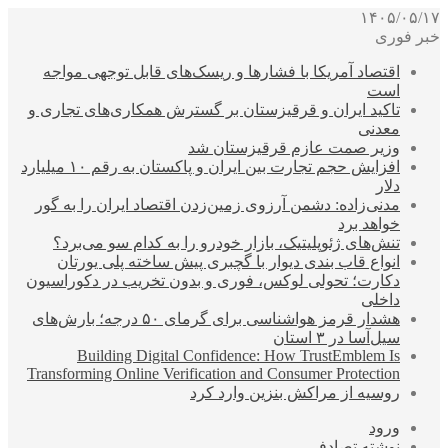
۱۴۰۵/۰۵/۱۷
خبر فوری
اقتصاد آمریکا با فشارها و ریسک‌های قابل توجهی مواجه
است
تاکید ایران و قرقیزستان بر گسترش همکاری‌های تجاری و
معدنی
وزیر صمت عازم قرقیزستان شد
افزایش حجم تجارت بین ایران و پاکستان به رقم ۱۰ میلیارد
دلار
مدنی‌زاده: دشمن آرزوی زمین‌زدن اقتصاد ایران را به گور
خواهد برد
تنش‌های ژئوپلیتیک، بازار خودرو را به کدام سو می‌برد؟
انواع قاب بندی دیوار با گچبری پیش ساخته پلی یورتان
دکارت؛ تحولی لوکس، فوری و بدون تخریب در دکوراسیون
داخلی
هشدار قرمز هواشناسی برای گرمای ۵۰ درجه؛ بارش‌های
سیل‌آسا در ۳ استان
Building Digital Confidence: How TrustEmblem Is
Transforming Online Verification and Consumer Protection
روسیه از مراکش بنزین وارد کرد
ورود
نوشته تصادفی