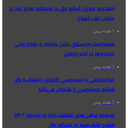
اطلاعیه فوری قطع برق در منطقه صالح آباد در
جنوب غرب تهران
1 هفته پیش
ممنوعیت رجیستری تلفن همراه و خروج برخی
خودروها در ایام اربعین
2 هفته پیش
خداحافظی با حسابرسی کاغذی؛ «شحاب» کل
فرآیند حسابرسی را متحول می‌کند
2 هفته پیش
تسویه بدهی‌های صنعت دارو در بودجه ۱۴۰۶؛
اصلاح بانک سپه در دستور کار