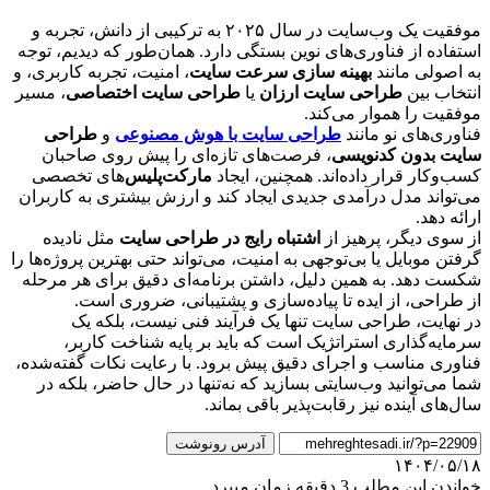
موفقیت یک وب‌سایت در سال ۲۰۲۵ به ترکیبی از دانش، تجربه و
استفاده از فناوری‌های نوین بستگی دارد. همان‌طور که دیدیم، توجه
به اصولی مانند
بهینه‌ سازی سرعت سایت
، امنیت، تجربه کاربری، و
انتخاب بین
طراحی سایت ارزان
یا
طراحی سایت اختصاصی
، مسیر
موفقیت را هموار می‌کند.
فناوری‌های نو مانند
طراحی سایت با هوش مصنوعی
و
طراحی
سایت بدون کدنویسی
، فرصت‌های تازه‌ای را پیش روی صاحبان
کسب‌وکار قرار داده‌اند. همچنین، ایجاد
مارکت‌پلیس
‌های تخصصی
می‌تواند مدل درآمدی جدیدی ایجاد کند و ارزش بیشتری به کاربران
ارائه دهد.
از سوی دیگر، پرهیز از
اشتباه رایج در طراحی سایت
مثل نادیده
گرفتن موبایل یا بی‌توجهی به امنیت، می‌تواند حتی بهترین پروژه‌ها را
شکست دهد. به همین دلیل، داشتن برنامه‌ای دقیق برای هر مرحله
از طراحی، از ایده تا پیاده‌سازی و پشتیبانی، ضروری است.
در نهایت، طراحی سایت تنها یک فرآیند فنی نیست، بلکه یک
سرمایه‌گذاری استراتژیک است که باید بر پایه شناخت کاربر،
فناوری مناسب و اجرای دقیق پیش برود. با رعایت نکات گفته‌شده،
شما می‌توانید وب‌سایتی بسازید که نه‌تنها در حال حاضر، بلکه در
سال‌های آینده نیز رقابت‌پذیر باقی بماند.
آدرس رونوشت
۱۴۰۴/۰۵/۱۸
خواندن این مطلب 3 دقیقه زمان میبرد