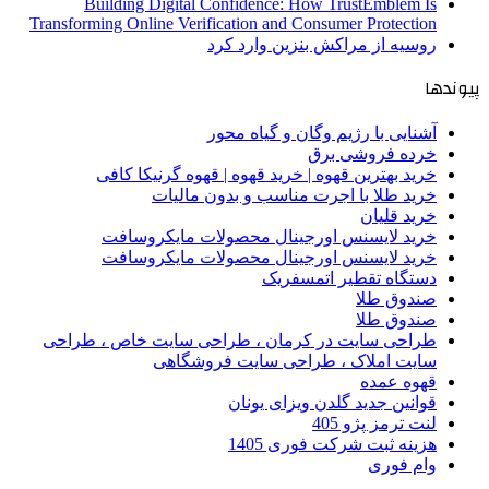
Building Digital Confidence: How TrustEmblem Is
Transforming Online Verification and Consumer Protection
روسیه از مراکش بنزین وارد کرد
پیوندها
آشنایی با رژیم وگان و گیاه محور
خرده فروشی برق
خرید بهترین قهوه | خرید قهوه | قهوه گرنیکا کافی
خرید طلا با اجرت مناسب و بدون مالیات
خرید قلیان
خرید لایسنس اورجینال محصولات مایکروسافت
خرید لایسنس اورجینال محصولات مایکروسافت
دستگاه تقطیر اتمسفریک
صندوق طلا
صندوق طلا
طراحی سایت در کرمان ، طراحی سایت خاص ، طراحی
سایت املاک ، طراحی سایت فروشگاهی
قهوه عمده
قوانین جدید گلدن ویزای یونان
لنت ترمز پژو 405
هزینه ثبت شرکت فوری 1405
وام فوری