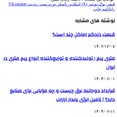
فیس بوک
توییتر (X)
لینکدین
‫تامبلر
‫پین‌ترست
‫رددیت
‫VKontakte
رایانامه
چاپ
نوشته های مشابه
قیمت دزدگیر اماکن چند است؟
۱۴۰۲/۱۲/۰۷
متری پیچ ؛ تولیدکننده و توزیع‌کننده انواع پیچ متری در
ایران
۱۴۰۴/۰۶/۰۱
قرارداد دوجانبه برق چیست و چه مزایایی برای صنایع
دارد؟ | تامین انرژی پایدار آرارات
۱۴۰۴/۰۶/۱۱