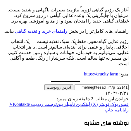
آغاز یک رژیم گیاهی لزوماً نیازمند تغییرات ناگهانی و شدید نیست.
می‌توان با جایگزینی یک وعده غذایی گیاهی در روز شروع کرد،
غذاهای گیاهی جدید را امتحان نمود و از منابع آموزشی بهره برد.
راهنمایی‌های کامل‌تر را در بخش
راهنمای خرید و تغذیه گیاهی
بیابید.
رژیم غذایی گیاه‌محور، فقط یک سبک تغذیه نیست — یک انتخاب
اخلاقی، پایدار و علمی برای آینده‌ای سالم‌تر است. با هر انتخاب
غذایی، می‌توانیم به خودمان، حیوانات و سیاره زمین خدمت کنیم.
این مسیر نه تنها سالم است، بلکه سرشار از رنگ، طعم و آگاهی
است.
منبع:
https://cruelty.farm
آدرس رونوشت
۱۴۰۴/۰۳/۳۱
خواندن این مطلب 2 دقیقه زمان میبرد
فیس بوک
توییتر (X)
لینکدین
‫تامبلر
‫پین‌ترست
‫رددیت
‫VKontakte
رایانامه
چاپ
نوشته های مشابه