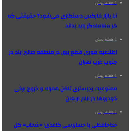
1 هفته پیش
آیا بازار فارکس دستکاری می‌شود؟ حقیقتی که
هر معامله‌گر باید بداند
1 هفته پیش
اطلاعیه فوری قطع برق در منطقه صالح آباد در
جنوب غرب تهران
1 هفته پیش
ممنوعیت رجیستری تلفن همراه و خروج برخی
خودروها در ایام اربعین
1 هفته پیش
خداحافظی با حسابرسی کاغذی؛ «شحاب» کل