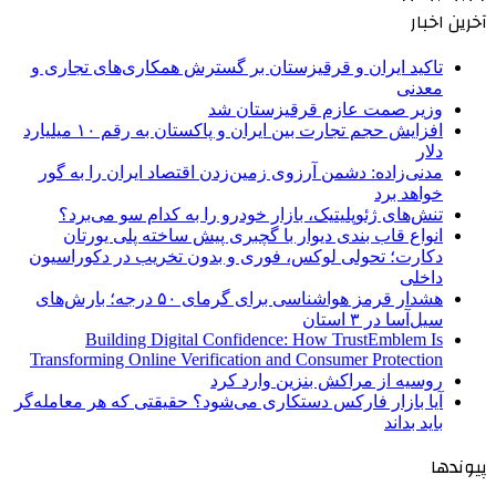
آخرین اخبار
تاکید ایران و قرقیزستان بر گسترش همکاری‌های تجاری و
معدنی
وزیر صمت عازم قرقیزستان شد
افزایش حجم تجارت بین ایران و پاکستان به رقم ۱۰ میلیارد
دلار
مدنی‌زاده: دشمن آرزوی زمین‌زدن اقتصاد ایران را به گور
خواهد برد
تنش‌های ژئوپلیتیک، بازار خودرو را به کدام سو می‌برد؟
انواع قاب بندی دیوار با گچبری پیش ساخته پلی یورتان
دکارت؛ تحولی لوکس، فوری و بدون تخریب در دکوراسیون
داخلی
هشدار قرمز هواشناسی برای گرمای ۵۰ درجه؛ بارش‌های
سیل‌آسا در ۳ استان
Building Digital Confidence: How TrustEmblem Is
Transforming Online Verification and Consumer Protection
روسیه از مراکش بنزین وارد کرد
آیا بازار فارکس دستکاری می‌شود؟ حقیقتی که هر معامله‌گر
باید بداند
پیوندها