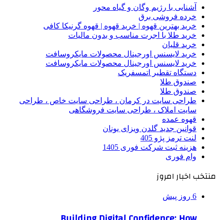
آشنایی با رژیم وگان و گیاه محور
خرده فروشی برق
خرید بهترین قهوه | خرید قهوه | قهوه گرنیکا کافی
خرید طلا با اجرت مناسب و بدون مالیات
خرید قلیان
خرید لایسنس اورجینال محصولات مایکروسافت
خرید لایسنس اورجینال محصولات مایکروسافت
دستگاه تقطیر اتمسفریک
صندوق طلا
صندوق طلا
طراحی سایت در کرمان ، طراحی سایت خاص ، طراحی
سایت املاک ، طراحی سایت فروشگاهی
قهوه عمده
قوانین جدید گلدن ویزای یونان
لنت ترمز پژو 405
هزینه ثبت شرکت فوری 1405
وام فوری
منتخب اخبار امروز
6 روز پیش
Building Digital Confidence: How