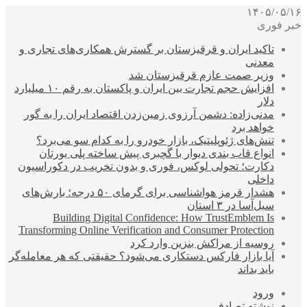
۱۴۰۵/۰۵/۱۶
خبر فوری
تاکید ایران و قرقیزستان بر گسترش همکاری‌های تجاری و
معدنی
وزیر صمت عازم قرقیزستان شد
افزایش حجم تجارت بین ایران و پاکستان به رقم ۱۰ میلیارد
دلار
مدنی‌زاده: دشمن آرزوی زمین‌زدن اقتصاد ایران را به گور
خواهد برد
تنش‌های ژئوپلیتیک، بازار خودرو را به کدام سو می‌برد؟
انواع قاب بندی دیوار با گچبری پیش ساخته پلی یورتان
دکارت؛ تحولی لوکس، فوری و بدون تخریب در دکوراسیون
داخلی
هشدار قرمز هواشناسی برای گرمای ۵۰ درجه؛ بارش‌های
سیل‌آسا در ۳ استان
Building Digital Confidence: How TrustEmblem Is
Transforming Online Verification and Consumer Protection
روسیه از مراکش بنزین وارد کرد
آیا بازار فارکس دستکاری می‌شود؟ حقیقتی که هر معامله‌گر
باید بداند
ورود
نوشته تصادفی