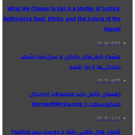
What We Choose to Eat Is a Matter of Justice:
Rethinking Food, Ethics, and the Future of the
Planet
۱۴۰۵/۰۳/۲۲
هشدار بارش‌های رگباری و سیل‌آسا؛ تشدید
بارندگی‌ها از روز شنبه
۱۴۰۴/۰۵/۲۴
راهنمای کامل خرید محصولات اورجینال
مایکروسافت از MicrosoftPersia.com
۱۴۰۴/۰۱/۱۲
قانون های طلایی رفتار با دوست پسر کدامند؟