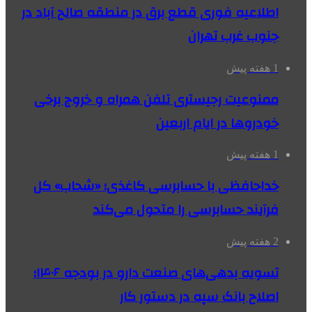
اطلاعیه فوری قطع برق در منطقه صالح آباد در
جنوب غرب تهران
1 هفته پیش
ممنوعیت رجیستری تلفن همراه و خروج برخی
خودروها در ایام اربعین
1 هفته پیش
خداحافظی با حسابرسی کاغذی؛ «شحاب» کل
فرآیند حسابرسی را متحول می‌کند
2 هفته پیش
تسویه بدهی‌های صنعت دارو در بودجه ۱۴۰۶؛
اصلاح بانک سپه در دستور کار