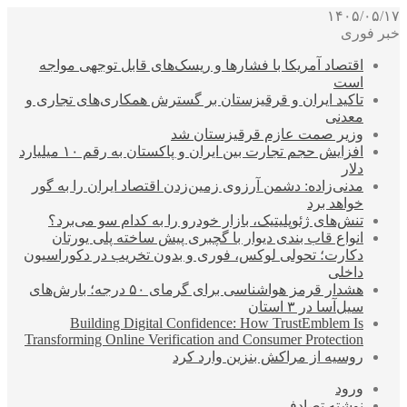
۱۴۰۵/۰۵/۱۷
خبر فوری
اقتصاد آمریکا با فشارها و ریسک‌های قابل توجهی مواجه
است
تاکید ایران و قرقیزستان بر گسترش همکاری‌های تجاری و
معدنی
وزیر صمت عازم قرقیزستان شد
افزایش حجم تجارت بین ایران و پاکستان به رقم ۱۰ میلیارد
دلار
مدنی‌زاده: دشمن آرزوی زمین‌زدن اقتصاد ایران را به گور
خواهد برد
تنش‌های ژئوپلیتیک، بازار خودرو را به کدام سو می‌برد؟
انواع قاب بندی دیوار با گچبری پیش ساخته پلی یورتان
دکارت؛ تحولی لوکس، فوری و بدون تخریب در دکوراسیون
داخلی
هشدار قرمز هواشناسی برای گرمای ۵۰ درجه؛ بارش‌های
سیل‌آسا در ۳ استان
Building Digital Confidence: How TrustEmblem Is
Transforming Online Verification and Consumer Protection
روسیه از مراکش بنزین وارد کرد
ورود
نوشته تصادفی