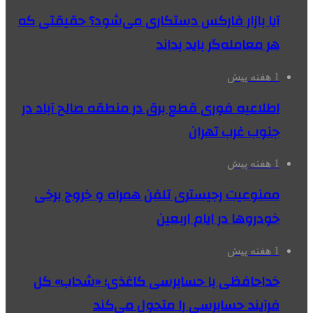
آیا بازار فارکس دستکاری می‌شود؟ حقیقتی که
هر معامله‌گر باید بداند
1 هفته پیش
اطلاعیه فوری قطع برق در منطقه صالح آباد در
جنوب غرب تهران
1 هفته پیش
ممنوعیت رجیستری تلفن همراه و خروج برخی
خودروها در ایام اربعین
1 هفته پیش
خداحافظی با حسابرسی کاغذی؛ «شحاب» کل
فرآیند حسابرسی را متحول می‌کند