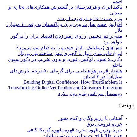
است
تاکید ایران و قرقیزستان بر گسترش همکاری‌های تجاری و
معدنی
وزیر صمت عازم قرقیزستان شد
افزایش حجم تجارت بین ایران و پاکستان به رقم ۱۰ میلیارد
دلار
مدنی‌زاده: دشمن آرزوی زمین‌زدن اقتصاد ایران را به گور
خواهد برد
تنش‌های ژئوپلیتیک، بازار خودرو را به کدام سو می‌برد؟
انواع قاب بندی دیوار با گچبری پیش ساخته پلی یورتان
دکارت؛ تحولی لوکس، فوری و بدون تخریب در دکوراسیون
داخلی
هشدار قرمز هواشناسی برای گرمای ۵۰ درجه؛ بارش‌های
سیل‌آسا در ۳ استان
Building Digital Confidence: How TrustEmblem Is
Transforming Online Verification and Consumer Protection
روسیه از مراکش بنزین وارد کرد
پیوندها
آشنایی با رژیم وگان و گیاه محور
خرده فروشی برق
خرید بهترین قهوه | خرید قهوه | قهوه گرنیکا کافی
خرید طلا با اجرت مناسب و بدون مالیات