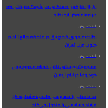
آیا بازار فارکس دستکاری می‌شود؟ حقیقتی که
هر معامله‌گر باید بداند
1 هفته پیش
اطلاعیه فوری قطع برق در منطقه صالح آباد در
جنوب غرب تهران
1 هفته پیش
ممنوعیت رجیستری تلفن همراه و خروج برخی
خودروها در ایام اربعین
2 هفته پیش
خداحافظی با حسابرسی کاغذی؛ «شحاب» کل
فرآیند حسابرسی را متحول می‌کند