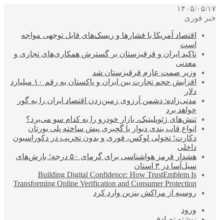
۱۴۰۵/۰۵/۱۷
خبر فوری
اقتصاد آمریکا با فشارها و ریسک‌های قابل توجهی مواجه
است
تاکید ایران و قرقیزستان بر گسترش همکاری‌های تجاری و
معدنی
وزیر صمت عازم قرقیزستان شد
افزایش حجم تجارت بین ایران و پاکستان به رقم ۱۰ میلیارد
دلار
مدنی‌زاده: دشمن آرزوی زمین‌زدن اقتصاد ایران را به گور
خواهد برد
تنش‌های ژئوپلیتیک، بازار خودرو را به کدام سو می‌برد؟
انواع قاب بندی دیوار با گچبری پیش ساخته پلی یورتان
دکارت؛ تحولی لوکس، فوری و بدون تخریب در دکوراسیون
داخلی
هشدار قرمز هواشناسی برای گرمای ۵۰ درجه؛ بارش‌های
سیل‌آسا در ۳ استان
Building Digital Confidence: How TrustEmblem Is
Transforming Online Verification and Consumer Protection
روسیه از مراکش بنزین وارد کرد
ورود
نوشته تصادفی