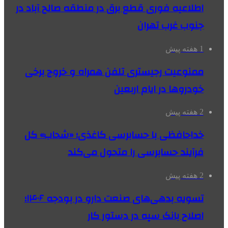
اطلاعیه فوری قطع برق در منطقه صالح آباد در
جنوب غرب تهران
1 هفته پیش
ممنوعیت رجیستری تلفن همراه و خروج برخی
خودروها در ایام اربعین
2 هفته پیش
خداحافظی با حسابرسی کاغذی؛ «شحاب» کل
فرآیند حسابرسی را متحول می‌کند
2 هفته پیش
تسویه بدهی‌های صنعت دارو در بودجه ۱۴۰۶؛
اصلاح بانک سپه در دستور کار