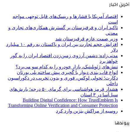
آخرین اخبار
اقتصاد آمریکا با فشارها و ریسک‌های قابل توجهی مواجه
است
تاکید ایران و قرقیزستان بر گسترش همکاری‌های تجاری و
معدنی
وزیر صمت عازم قرقیزستان شد
افزایش حجم تجارت بین ایران و پاکستان به رقم ۱۰ میلیارد
دلار
مدنی‌زاده: دشمن آرزوی زمین‌زدن اقتصاد ایران را به گور
خواهد برد
تنش‌های ژئوپلیتیک، بازار خودرو را به کدام سو می‌برد؟
انواع قاب بندی دیوار با گچبری پیش ساخته پلی یورتان
دکارت؛ تحولی لوکس، فوری و بدون تخریب در دکوراسیون
داخلی
هشدار قرمز هواشناسی برای گرمای ۵۰ درجه؛ بارش‌های
سیل‌آسا در ۳ استان
Building Digital Confidence: How TrustEmblem Is
Transforming Online Verification and Consumer Protection
روسیه از مراکش بنزین وارد کرد
پیوندها