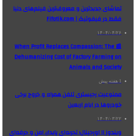
تماشای جدیدترین و معروف‌ترین فیلم‌های دنیا
فقط در فیفوتیک | Fifotik.com
۱۴۰۴/۰۴/۲۶
📰 When Profit Replaces Compassion: The
Dehumanizing Cost of Factory Farming on
Animals and Society
1 هفته پیش
ممنوعیت رجیستری تلفن همراه و خروج برخی
خودروها در ایام اربعین
۱۴۰۴/۰۳/۲۲
ویندوز ۱۱ اورجینال؛ تجربه‌ای پایدار، امن و حرفه‌ای