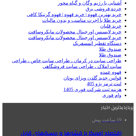
آشنایی با رژیم وگان و گیاه محور
خرده فروشی برق
خرید بهترین قهوه | خرید قهوه | قهوه گرنیکا کافی
خرید طلا با اجرت مناسب و بدون مالیات
خرید قلیان
خرید لایسنس اورجینال محصولات مایکروسافت
خرید لایسنس اورجینال محصولات مایکروسافت
دستگاه تقطیر اتمسفریک
صندوق طلا
صندوق طلا
طراحی سایت در کرمان ، طراحی سایت خاص ، طراحی
سایت املاک ، طراحی سایت فروشگاهی
قهوه عمده
قوانین جدید گلدن ویزای یونان
لنت ترمز پژو 405
هزینه ثبت شرکت فوری 1405
وام فوری
پربازدیدترین اخبار
19 ساعت پیش
اقتصاد آمریکا با فشارها و ریسک‌های قابل