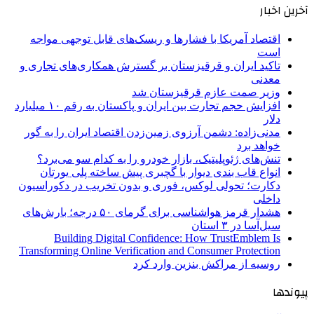
آخرین اخبار
اقتصاد آمریکا با فشارها و ریسک‌های قابل توجهی مواجه
است
تاکید ایران و قرقیزستان بر گسترش همکاری‌های تجاری و
معدنی
وزیر صمت عازم قرقیزستان شد
افزایش حجم تجارت بین ایران و پاکستان به رقم ۱۰ میلیارد
دلار
مدنی‌زاده: دشمن آرزوی زمین‌زدن اقتصاد ایران را به گور
خواهد برد
تنش‌های ژئوپلیتیک، بازار خودرو را به کدام سو می‌برد؟
انواع قاب بندی دیوار با گچبری پیش ساخته پلی یورتان
دکارت؛ تحولی لوکس، فوری و بدون تخریب در دکوراسیون
داخلی
هشدار قرمز هواشناسی برای گرمای ۵۰ درجه؛ بارش‌های
سیل‌آسا در ۳ استان
Building Digital Confidence: How TrustEmblem Is
Transforming Online Verification and Consumer Protection
روسیه از مراکش بنزین وارد کرد
پیوندها