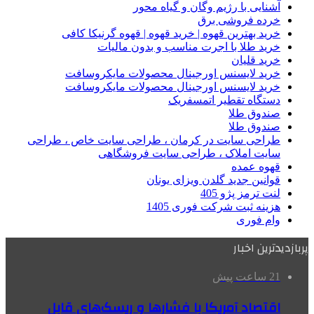
آشنایی با رژیم وگان و گیاه محور
خرده فروشی برق
خرید بهترین قهوه | خرید قهوه | قهوه گرنیکا کافی
خرید طلا با اجرت مناسب و بدون مالیات
خرید قلیان
خرید لایسنس اورجینال محصولات مایکروسافت
خرید لایسنس اورجینال محصولات مایکروسافت
دستگاه تقطیر اتمسفریک
صندوق طلا
صندوق طلا
طراحی سایت در کرمان ، طراحی سایت خاص ، طراحی
سایت املاک ، طراحی سایت فروشگاهی
قهوه عمده
قوانین جدید گلدن ویزای یونان
لنت ترمز پژو 405
هزینه ثبت شرکت فوری 1405
وام فوری
پربازدیدترین اخبار
21 ساعت پیش
اقتصاد آمریکا با فشارها و ریسک‌های قابل