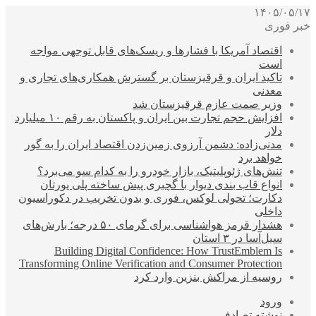
۱۴۰۵/۰۵/۱۷
خبر فوری
اقتصاد آمریکا با فشارها و ریسک‌های قابل توجهی مواجه
است
تاکید ایران و قرقیزستان بر گسترش همکاری‌های تجاری و
معدنی
وزیر صمت عازم قرقیزستان شد
افزایش حجم تجارت بین ایران و پاکستان به رقم ۱۰ میلیارد
دلار
مدنی‌زاده: دشمن آرزوی زمین‌زدن اقتصاد ایران را به گور
خواهد برد
تنش‌های ژئوپلیتیک، بازار خودرو را به کدام سو می‌برد؟
انواع قاب بندی دیوار با گچبری پیش ساخته پلی یورتان
دکارت؛ تحولی لوکس، فوری و بدون تخریب در دکوراسیون
داخلی
هشدار قرمز هواشناسی برای گرمای ۵۰ درجه؛ بارش‌های
سیل‌آسا در ۳ استان
Building Digital Confidence: How TrustEmblem Is
Transforming Online Verification and Consumer Protection
روسیه از مراکش بنزین وارد کرد
ورود
نوشته تصادفی