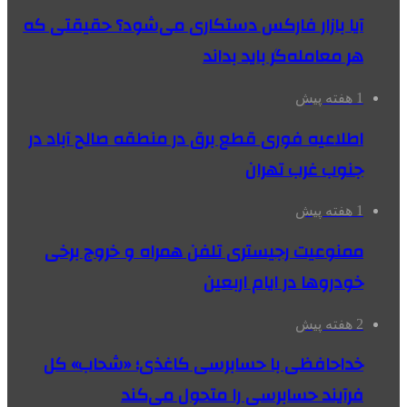
آیا بازار فارکس دستکاری می‌شود؟ حقیقتی که
هر معامله‌گر باید بداند
1 هفته پیش
اطلاعیه فوری قطع برق در منطقه صالح آباد در
جنوب غرب تهران
1 هفته پیش
ممنوعیت رجیستری تلفن همراه و خروج برخی
خودروها در ایام اربعین
2 هفته پیش
خداحافظی با حسابرسی کاغذی؛ «شحاب» کل
فرآیند حسابرسی را متحول می‌کند