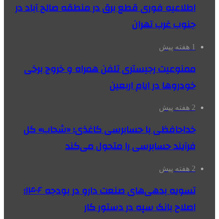
اطلاعیه فوری قطع برق در منطقه صالح آباد در
جنوب غرب تهران
1 هفته پیش
ممنوعیت رجیستری تلفن همراه و خروج برخی
خودروها در ایام اربعین
2 هفته پیش
خداحافظی با حسابرسی کاغذی؛ «شحاب» کل
فرآیند حسابرسی را متحول می‌کند
2 هفته پیش
تسویه بدهی‌های صنعت دارو در بودجه ۱۴۰۶؛
اصلاح بانک سپه در دستور کار