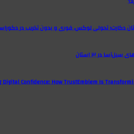
د؟
رتان دکارت؛ تحولی لوکس، فوری و بدون تخریب در دکوراس
g Digital Confidence: How TrustEmblem Is Transformi