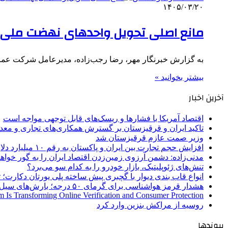
۱۴۰۵/۰۳/۲۰
مانع اصلی تحویل واحدهای نهضت ملی
به گزارش خبرنگار مهر، رضا رجب‌زاده، مدیرعامل شرکت عمران
بیشتر بخوانید »
آخرین اخبار
اقتصاد آمریکا با فشارها و ریسک‌های قابل توجهی مواجه است
تاکید ایران و قرقیزستان بر گسترش همکاری‌های تجاری و معد
وزیر صمت عازم قرقیزستان شد
افزایش حجم تجارت بین ایران و پاکستان به رقم ۱۰ میلیارد دلار
مدنی‌زاده: دشمن آرزوی زمین‌زدن اقتصاد ایران را به گور خواهد
تنش‌های ژئوپلیتیک، بازار خودرو را به کدام سو می‌برد؟
انواع قاب بندی دیوار با گچبری پیش ساخته پلی یورتان دکارت
هشدار قرمز هواشناسی برای گرمای ۵۰ درجه؛ بارش‌های سیل‌آسا در ۳ استان
 Is Transforming Online Verification and Consumer Protection
روسیه از مراکش بنزین وارد کرد
پیوندها