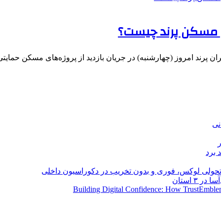
 مسکن پرند چیست؟
 پرند امروز (چهارشنبه) در جریان بازدید از پروژه‌های مسکن حمایت
نی
 برد
؛ تحولی لوکس، فوری و بدون تخریب در دکوراسیون داخلی
Building Digital Confidence: How TrustEmblem