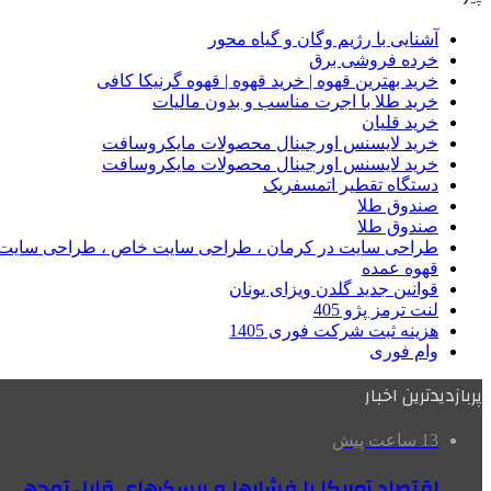
آشنایی با رژیم وگان و گیاه محور
خرده فروشی برق
خرید بهترین قهوه | خرید قهوه | قهوه گرنیکا کافی
خرید طلا با اجرت مناسب و بدون مالیات
خرید قلیان
خرید لایسنس اورجینال محصولات مایکروسافت
خرید لایسنس اورجینال محصولات مایکروسافت
دستگاه تقطیر اتمسفریک
صندوق طلا
صندوق طلا
طراحی سایت در کرمان ، طراحی سایت خاص ، طراحی سایت 
قهوه عمده
قوانین جدید گلدن ویزای یونان
لنت ترمز پژو 405
هزینه ثبت شرکت فوری 1405
وام فوری
پربازدیدترین اخبار
13 ساعت پیش
اقتصاد آمریکا با فشارها و ریسک‌های قابل توجهی