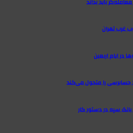
امله‌گر باید بداند
ب غرب تهران
 در ایام اربعین
 حسابرسی را متحول می‌کند