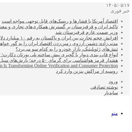
۱۴۰۵/۰۵/۱۷
خبر فوری
اقتصاد آمریکا با فشارها و ریسک‌های قابل توجهی مواجه است
تاکید ایران و قرقیزستان بر گسترش همکاری‌های تجاری و معد
وزیر صمت عازم قرقیزستان شد
افزایش حجم تجارت بین ایران و پاکستان به رقم ۱۰ میلیارد دلار
مدنی‌زاده: دشمن آرزوی زمین‌زدن اقتصاد ایران را به گور خواهد
تنش‌های ژئوپلیتیک، بازار خودرو را به کدام سو می‌برد؟
انواع قاب بندی دیوار با گچبری پیش ساخته پلی یورتان دکارت
هشدار قرمز هواشناسی برای گرمای ۵۰ درجه؛ بارش‌های سیل‌آسا در ۳ استان
 Is Transforming Online Verification and Consumer Protection
روسیه از مراکش بنزین وارد کرد
ورود
نوشته تصادفی
سایدبار
منو