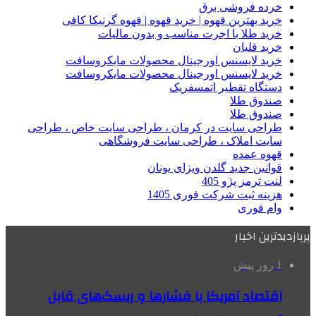
خرده فروشی برق
خرید بهترین قهوه | خرید قهوه | قهوه گرنیکا کافی
خرید طلا با اجرت مناسب و بدون مالیات
خرید قلیان
خرید لایسنس اورجینال محصولات مایکروسافت
خرید لایسنس اورجینال محصولات مایکروسافت
دستگاه تقطیر اتمسفریک
صندوق طلا
صندوق طلا
طراحی سایت در کرمان ، طراحی سایت خاص ، طراحی
سایت املاک ، طراحی سایت فروشگاهی
قهوه عمده
قوانین جدید گلدن ویزای یونان
لنت ترمز پژو 405
هزینه ثبت شرکت فوری 1405
وام فوری
پربازدیدترین اخبار
1 روز پیش
اقتصاد آمریکا با فشارها و ریسک‌های قابل