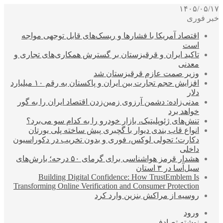
۱۴۰۵/۰۵/۱۷
خبر فوری
اقتصاد آمریکا با فشارها و ریسک‌های قابل توجهی مواجه
است
تاکید ایران و قرقیزستان بر گسترش همکاری‌های تجاری و
معدنی
وزیر صمت عازم قرقیزستان شد
افزایش حجم تجارت بین ایران و پاکستان به رقم ۱۰ میلیارد
دلار
مدنی‌زاده: دشمن آرزوی زمین‌زدن اقتصاد ایران را به گور
خواهد برد
تنش‌های ژئوپلیتیک، بازار خودرو را به کدام سو می‌برد؟
انواع قاب بندی دیوار با گچبری پیش ساخته پلی یورتان
دکارت؛ تحولی لوکس، فوری و بدون تخریب در دکوراسیون
داخلی
هشدار قرمز هواشناسی برای گرمای ۵۰ درجه؛ بارش‌های
سیل‌آسا در ۳ استان
Building Digital Confidence: How TrustEmblem Is
Transforming Online Verification and Consumer Protection
روسیه از مراکش بنزین وارد کرد
ورود
نوشته تصادفی