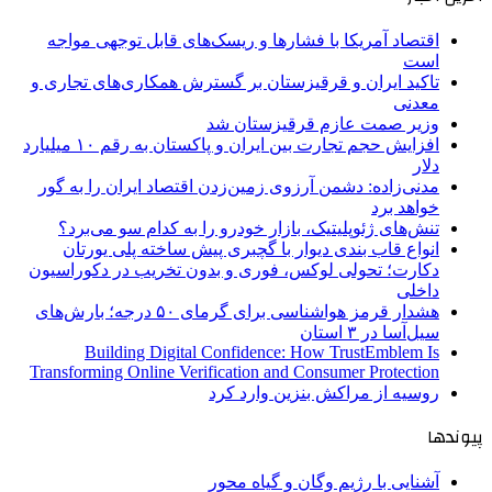
اقتصاد آمریکا با فشارها و ریسک‌های قابل توجهی مواجه
است
تاکید ایران و قرقیزستان بر گسترش همکاری‌های تجاری و
معدنی
وزیر صمت عازم قرقیزستان شد
افزایش حجم تجارت بین ایران و پاکستان به رقم ۱۰ میلیارد
دلار
مدنی‌زاده: دشمن آرزوی زمین‌زدن اقتصاد ایران را به گور
خواهد برد
تنش‌های ژئوپلیتیک، بازار خودرو را به کدام سو می‌برد؟
انواع قاب بندی دیوار با گچبری پیش ساخته پلی یورتان
دکارت؛ تحولی لوکس، فوری و بدون تخریب در دکوراسیون
داخلی
هشدار قرمز هواشناسی برای گرمای ۵۰ درجه؛ بارش‌های
سیل‌آسا در ۳ استان
Building Digital Confidence: How TrustEmblem Is
Transforming Online Verification and Consumer Protection
روسیه از مراکش بنزین وارد کرد
پیوندها
آشنایی با رژیم وگان و گیاه محور