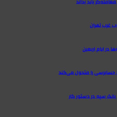
امله‌گر باید بداند
ب غرب تهران
 در ایام اربعین
 حسابرسی را متحول می‌کند