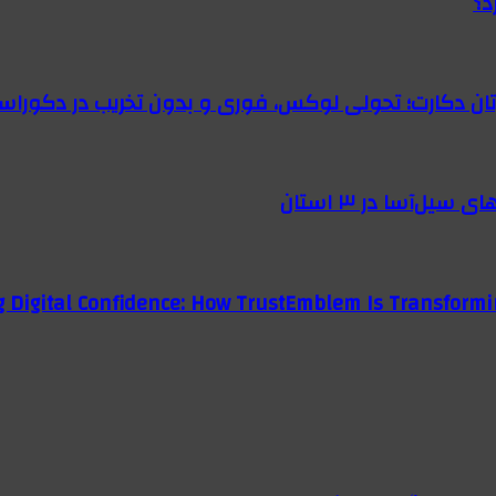
د؟
رتان دکارت؛ تحولی لوکس، فوری و بدون تخریب در دکوراس
g Digital Confidence: How TrustEmblem Is Transformi