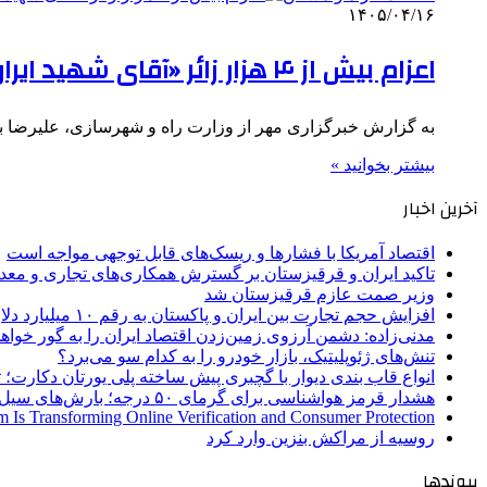
۱۴۰۵/۰۴/۱۶
اعزام بیش از ۴ هزار زائر «آقای شهید ایران» با ۱۰ رام قطار از بندر عباس
به گزارش خبرگزاری مهر از وزارت راه و شهرسازی، علیرضا برازنده
بیشتر بخوانید »
آخرین اخبار
اقتصاد آمریکا با فشارها و ریسک‌های قابل توجهی مواجه است
تاکید ایران و قرقیزستان بر گسترش همکاری‌های تجاری و معد
وزیر صمت عازم قرقیزستان شد
افزایش حجم تجارت بین ایران و پاکستان به رقم ۱۰ میلیارد دلار
مدنی‌زاده: دشمن آرزوی زمین‌زدن اقتصاد ایران را به گور خواهد
تنش‌های ژئوپلیتیک، بازار خودرو را به کدام سو می‌برد؟
انواع قاب بندی دیوار با گچبری پیش ساخته پلی یورتان دکارت
هشدار قرمز هواشناسی برای گرمای ۵۰ درجه؛ بارش‌های سیل‌آسا در ۳ استان
 Is Transforming Online Verification and Consumer Protection
روسیه از مراکش بنزین وارد کرد
پیوندها