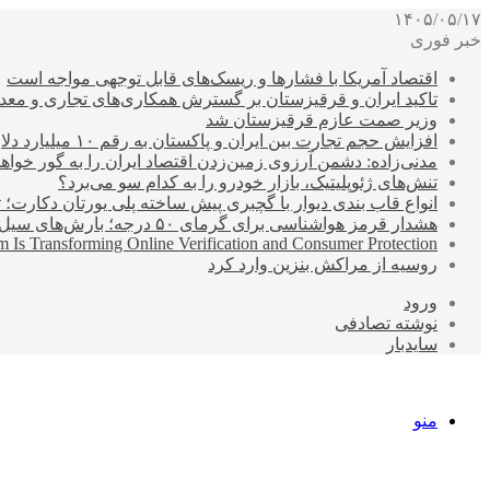
۱۴۰۵/۰۵/۱۷
خبر فوری
اقتصاد آمریکا با فشارها و ریسک‌های قابل توجهی مواجه است
تاکید ایران و قرقیزستان بر گسترش همکاری‌های تجاری و معد
وزیر صمت عازم قرقیزستان شد
افزایش حجم تجارت بین ایران و پاکستان به رقم ۱۰ میلیارد دلار
مدنی‌زاده: دشمن آرزوی زمین‌زدن اقتصاد ایران را به گور خواهد
تنش‌های ژئوپلیتیک، بازار خودرو را به کدام سو می‌برد؟
انواع قاب بندی دیوار با گچبری پیش ساخته پلی یورتان دکارت
هشدار قرمز هواشناسی برای گرمای ۵۰ درجه؛ بارش‌های سیل‌آسا در ۳ استان
 Is Transforming Online Verification and Consumer Protection
روسیه از مراکش بنزین وارد کرد
ورود
نوشته تصادفی
سایدبار
منو