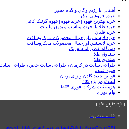
آشنایی با رژیم وگان و گیاه محور
خرده فروشی برق
خرید بهترین قهوه | خرید قهوه | قهوه گرنیکا کافی
خرید طلا با اجرت مناسب و بدون مالیات
خرید قلیان
خرید لایسنس اورجینال محصولات مایکروسافت
خرید لایسنس اورجینال محصولات مایکروسافت
دستگاه تقطیر اتمسفریک
صندوق طلا
صندوق طلا
طراحی سایت در کرمان ، طراحی سایت خاص ، طراحی سایت 
قهوه عمده
قوانین جدید گلدن ویزای یونان
لنت ترمز پژو 405
هزینه ثبت شرکت فوری 1405
وام فوری
پربازدیدترین اخبار
16 ساعت پیش
اقتصاد آمریکا با فشارها و ریسک‌های قابل توجهی