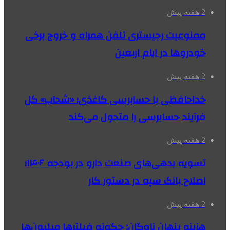
2 هفته پیش
ممنوعیت رجیستری تلفن همراه و خروج برخی
خودروها در ایام اربعین
2 هفته پیش
خداحافظی با حسابرسی کاغذی؛ «شحاب» کل
فرآیند حسابرسی را متحول می‌کند
2 هفته پیش
تسویه بدهی‌های صنعت دارو در بودجه ۱۴۰۶؛
اصلاح بانک سپه در دستور کار
2 هفته پیش
هزینه پنهان ناوگان: چگونه فیلترها میلیون‌ها