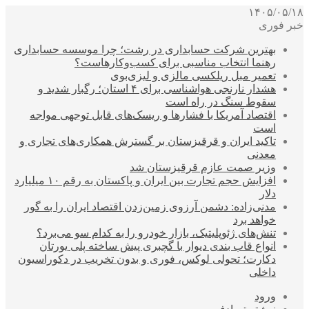
۱۴۰۵/۰۵/۱۸
خبر فوری
بهترین شرکت حسابداری در رشت؛ چرا موسسه حسابداری
رهنما انتخاب مناسبی برای کسب‌وکارهاست؟
تعمیر مبل ریلکسی مالزی و لیزی‌بوی
هشدار نارنجی هواشناسی برای ۴ استان؛ رگبار شدید و
سقوط سنگ در راه است
اقتصاد آمریکا با فشارها و ریسک‌های قابل توجهی مواجه
است
تاکید ایران و قرقیزستان بر گسترش همکاری‌های تجاری و
معدنی
وزیر صمت عازم قرقیزستان شد
افزایش حجم تجارت بین ایران و پاکستان به رقم ۱۰ میلیارد
دلار
مدنی‌زاده: دشمن آرزوی زمین‌زدن اقتصاد ایران را به گور
خواهد برد
تنش‌های ژئوپلیتیک، بازار خودرو را به کدام سو می‌برد؟
انواع قاب بندی دیوار با گچبری پیش ساخته پلی یورتان
دکارت؛ تحولی لوکس، فوری و بدون تخریب در دکوراسیون
داخلی
ورود