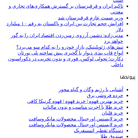
است
تاکید ایران و قرقیزستان بر گسترش همکاری‌های تجاری و
معدنی
وزیر صمت عازم قرقیزستان شد
افزایش حجم تجارت بین ایران و پاکستان به رقم ۱۰ میلیارد
دلار
مدنی‌زاده: دشمن آرزوی زمین‌زدن اقتصاد ایران را به گور
خواهد برد
تنش‌های ژئوپلیتیک، بازار خودرو را به کدام سو می‌برد؟
انواع قاب بندی دیوار با گچبری پیش ساخته پلی یورتان
دکارت؛ تحولی لوکس، فوری و بدون تخریب در دکوراسیون
داخلی
پیوندها
آشنایی با رژیم وگان و گیاه محور
خرده فروشی برق
خرید بهترین قهوه | خرید قهوه | قهوه گرنیکا کافی
خرید طلا با اجرت مناسب و بدون مالیات
خرید قلیان
خرید لایسنس اورجینال محصولات مایکروسافت
خرید لایسنس اورجینال محصولات مایکروسافت
دستگاه تقطیر اتمسفریک
صندوق طلا