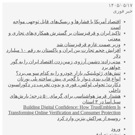
۱۴۰۵/۰۵/۱۷
خبر فوری
اقتصاد آمریکا با فشارها و ریسک‌های قابل توجهی مواجه
است
تاکید ایران و قرقیزستان بر گسترش همکاری‌های تجاری و
معدنی
وزیر صمت عازم قرقیزستان شد
افزایش حجم تجارت بین ایران و پاکستان به رقم ۱۰ میلیارد
دلار
مدنی‌زاده: دشمن آرزوی زمین‌زدن اقتصاد ایران را به گور
خواهد برد
تنش‌های ژئوپلیتیک، بازار خودرو را به کدام سو می‌برد؟
انواع قاب بندی دیوار با گچبری پیش ساخته پلی یورتان
دکارت؛ تحولی لوکس، فوری و بدون تخریب در دکوراسیون
داخلی
هشدار قرمز هواشناسی برای گرمای ۵۰ درجه؛ بارش‌های
سیل‌آسا در ۳ استان
Building Digital Confidence: How TrustEmblem Is
Transforming Online Verification and Consumer Protection
روسیه از مراکش بنزین وارد کرد
ورود
نوشته تصادفی