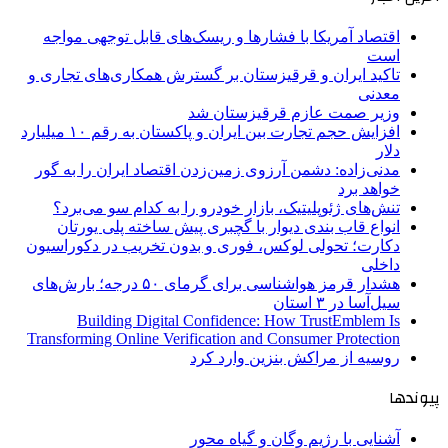
اقتصاد آمریکا با فشارها و ریسک‌های قابل توجهی مواجه
است
تاکید ایران و قرقیزستان بر گسترش همکاری‌های تجاری و
معدنی
وزیر صمت عازم قرقیزستان شد
افزایش حجم تجارت بین ایران و پاکستان به رقم ۱۰ میلیارد
دلار
مدنی‌زاده: دشمن آرزوی زمین‌زدن اقتصاد ایران را به گور
خواهد برد
تنش‌های ژئوپلیتیک، بازار خودرو را به کدام سو می‌برد؟
انواع قاب بندی دیوار با گچبری پیش ساخته پلی یورتان
دکارت؛ تحولی لوکس، فوری و بدون تخریب در دکوراسیون
داخلی
هشدار قرمز هواشناسی برای گرمای ۵۰ درجه؛ بارش‌های
سیل‌آسا در ۳ استان
Building Digital Confidence: How TrustEmblem Is
Transforming Online Verification and Consumer Protection
روسیه از مراکش بنزین وارد کرد
پیوندها
آشنایی با رژیم وگان و گیاه محور