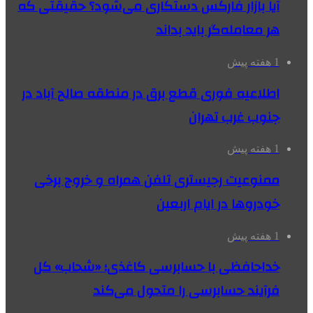
آیا بازار فارکس دستکاری می‌شود؟ حقیقتی که
هر معامله‌گر باید بداند
1 هفته پیش
اطلاعیه فوری قطع برق در منطقه صالح آباد در
جنوب غرب تهران
1 هفته پیش
ممنوعیت رجیستری تلفن همراه و خروج برخی
خودروها در ایام اربعین
1 هفته پیش
خداحافظی با حسابرسی کاغذی؛ «شحاب» کل
فرآیند حسابرسی را متحول می‌کند