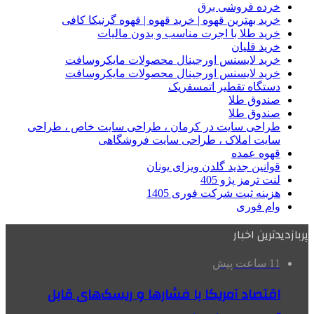
خرده فروشی برق
خرید بهترین قهوه | خرید قهوه | قهوه گرنیکا کافی
خرید طلا با اجرت مناسب و بدون مالیات
خرید قلیان
خرید لایسنس اورجینال محصولات مایکروسافت
خرید لایسنس اورجینال محصولات مایکروسافت
دستگاه تقطیر اتمسفریک
صندوق طلا
صندوق طلا
طراحی سایت در کرمان ، طراحی سایت خاص ، طراحی
سایت املاک ، طراحی سایت فروشگاهی
قهوه عمده
قوانین جدید گلدن ویزای یونان
لنت ترمز پژو 405
هزینه ثبت شرکت فوری 1405
وام فوری
پربازدیدترین اخبار
11 ساعت پیش
اقتصاد آمریکا با فشارها و ریسک‌های قابل