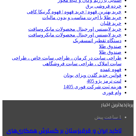
آشنایی با رژیم وگان و گیاه محور
خرده فروشی برق
خرید بهترین قهوه | خرید قهوه | قهوه گرنیکا کافی
خرید طلا با اجرت مناسب و بدون مالیات
خرید قلیان
خرید لایسنس اورجینال محصولات مایکروسافت
خرید لایسنس اورجینال محصولات مایکروسافت
دستگاه تقطیر اتمسفریک
صندوق طلا
صندوق طلا
طراحی سایت در کرمان ، طراحی سایت خاص ، طراحی
سایت املاک ، طراحی سایت فروشگاهی
قهوه عمده
قوانین جدید گلدن ویزای یونان
لنت ترمز پژو 405
هزینه ثبت شرکت فوری 1405
وام فوری
پربازدیدترین اخبار
1 ساعت پیش
تاکید ایران و قرقیزستان بر گسترش همکاری‌های