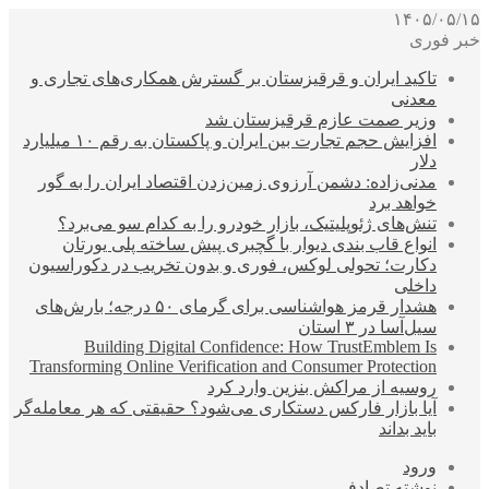
۱۴۰۵/۰۵/۱۵
خبر فوری
تاکید ایران و قرقیزستان بر گسترش همکاری‌های تجاری و
معدنی
وزیر صمت عازم قرقیزستان شد
افزایش حجم تجارت بین ایران و پاکستان به رقم ۱۰ میلیارد
دلار
مدنی‌زاده: دشمن آرزوی زمین‌زدن اقتصاد ایران را به گور
خواهد برد
تنش‌های ژئوپلیتیک، بازار خودرو را به کدام سو می‌برد؟
انواع قاب بندی دیوار با گچبری پیش ساخته پلی یورتان
دکارت؛ تحولی لوکس، فوری و بدون تخریب در دکوراسیون
داخلی
هشدار قرمز هواشناسی برای گرمای ۵۰ درجه؛ بارش‌های
سیل‌آسا در ۳ استان
Building Digital Confidence: How TrustEmblem Is
Transforming Online Verification and Consumer Protection
روسیه از مراکش بنزین وارد کرد
آیا بازار فارکس دستکاری می‌شود؟ حقیقتی که هر معامله‌گر
باید بداند
ورود
نوشته تصادفی