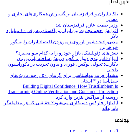
آخرین اخبار
تاکید ایران و قرقیزستان بر گسترش همکاری‌های تجاری و
معدنی
وزیر صمت عازم قرقیزستان شد
افزایش حجم تجارت بین ایران و پاکستان به رقم ۱۰ میلیارد
دلار
مدنی‌زاده: دشمن آرزوی زمین‌زدن اقتصاد ایران را به گور
خواهد برد
تنش‌های ژئوپلیتیک، بازار خودرو را به کدام سو می‌برد؟
انواع قاب بندی دیوار با گچبری پیش ساخته پلی یورتان
دکارت؛ تحولی لوکس، فوری و بدون تخریب در دکوراسیون
داخلی
هشدار قرمز هواشناسی برای گرمای ۵۰ درجه؛ بارش‌های
سیل‌آسا در ۳ استان
Building Digital Confidence: How TrustEmblem Is
Transforming Online Verification and Consumer Protection
روسیه از مراکش بنزین وارد کرد
آیا بازار فارکس دستکاری می‌شود؟ حقیقتی که هر معامله‌گر
باید بداند
پیوندها