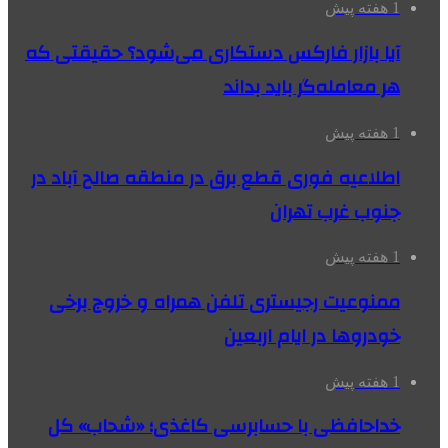
1 هفته پیش
آیا بازار فارکس دستکاری می‌شود؟ حقیقتی که
هر معامله‌گر باید بداند
1 هفته پیش
اطلاعیه فوری قطع برق در منطقه صالح آباد در
جنوب غرب تهران
1 هفته پیش
ممنوعیت رجیستری تلفن همراه و خروج برخی
خودروها در ایام اربعین
1 هفته پیش
خداحافظی با حسابرسی کاغذی؛ «شحاب» کل