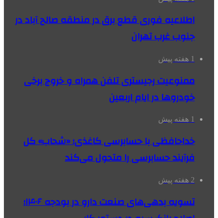
اطلاعیه فوری قطع برق در منطقه صالح آباد در
جنوب غرب تهران
1 هفته پیش
ممنوعیت رجیستری تلفن همراه و خروج برخی
خودروها در ایام اربعین
1 هفته پیش
خداحافظی با حسابرسی کاغذی؛ «شحاب» کل
فرآیند حسابرسی را متحول می‌کند
2 هفته پیش
تسویه بدهی‌های صنعت دارو در بودجه ۱۴۰۶؛