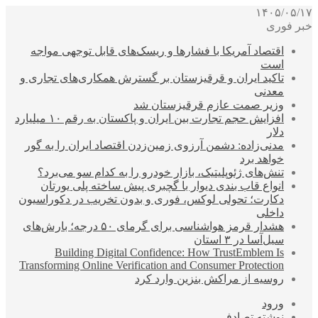
۱۴۰۵/۰۵/۱۷
خبر فوری
اقتصاد آمریکا با فشارها و ریسک‌های قابل توجهی مواجه
است
تاکید ایران و قرقیزستان بر گسترش همکاری‌های تجاری و
معدنی
وزیر صمت عازم قرقیزستان شد
افزایش حجم تجارت بین ایران و پاکستان به رقم ۱۰ میلیارد
دلار
مدنی‌زاده: دشمن آرزوی زمین‌زدن اقتصاد ایران را به گور
خواهد برد
تنش‌های ژئوپلیتیک، بازار خودرو را به کدام سو می‌برد؟
انواع قاب بندی دیوار با گچبری پیش ساخته پلی یورتان
دکارت؛ تحولی لوکس، فوری و بدون تخریب در دکوراسیون
داخلی
هشدار قرمز هواشناسی برای گرمای ۵۰ درجه؛ بارش‌های
سیل‌آسا در ۳ استان
Building Digital Confidence: How TrustEmblem Is
Transforming Online Verification and Consumer Protection
روسیه از مراکش بنزین وارد کرد
ورود
نوشته تصادفی