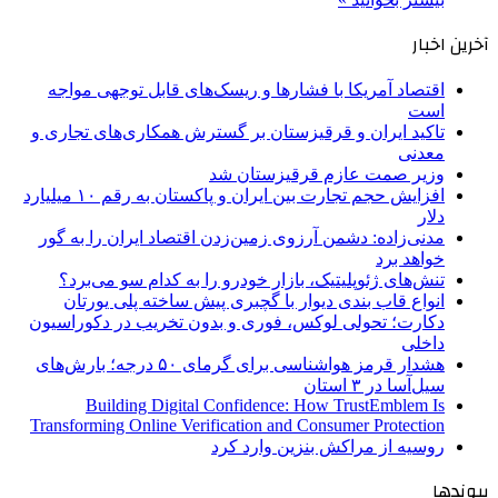
آخرین اخبار
اقتصاد آمریکا با فشارها و ریسک‌های قابل توجهی مواجه
است
تاکید ایران و قرقیزستان بر گسترش همکاری‌های تجاری و
معدنی
وزیر صمت عازم قرقیزستان شد
افزایش حجم تجارت بین ایران و پاکستان به رقم ۱۰ میلیارد
دلار
مدنی‌زاده: دشمن آرزوی زمین‌زدن اقتصاد ایران را به گور
خواهد برد
تنش‌های ژئوپلیتیک، بازار خودرو را به کدام سو می‌برد؟
انواع قاب بندی دیوار با گچبری پیش ساخته پلی یورتان
دکارت؛ تحولی لوکس، فوری و بدون تخریب در دکوراسیون
داخلی
هشدار قرمز هواشناسی برای گرمای ۵۰ درجه؛ بارش‌های
سیل‌آسا در ۳ استان
Building Digital Confidence: How TrustEmblem Is
Transforming Online Verification and Consumer Protection
روسیه از مراکش بنزین وارد کرد
پیوندها