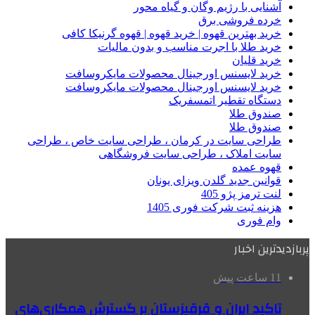
آشنایی با رژیم وگان و گیاه محور
خرده فروشی برق
خرید بهترین قهوه | خرید قهوه | قهوه گرنیکا کافی
خرید طلا با اجرت مناسب و بدون مالیات
خرید قلیان
خرید لایسنس اورجینال محصولات مایکروسافت
خرید لایسنس اورجینال محصولات مایکروسافت
دستگاه تقطیر اتمسفریک
صندوق طلا
صندوق طلا
طراحی سایت در کرمان ، طراحی سایت خاص ، طراحی
سایت املاک ، طراحی سایت فروشگاهی
قهوه عمده
قوانین جدید گلدن ویزای یونان
لنت ترمز پژو 405
هزینه ثبت شرکت فوری 1405
وام فوری
پربازدیدترین اخبار
11 ساعت پیش
تاکید ایران و قرقیزستان بر گسترش همکاری‌های