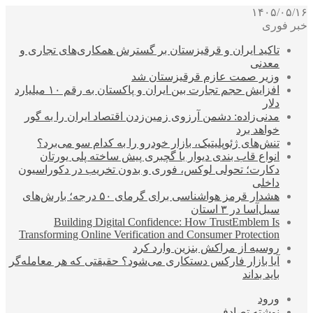
۱۴۰۵/۰۵/۱۶
خبر فوری
تاکید ایران و قرقیزستان بر گسترش همکاری‌های تجاری و
معدنی
وزیر صمت عازم قرقیزستان شد
افزایش حجم تجارت بین ایران و پاکستان به رقم ۱۰ میلیارد
دلار
مدنی‌زاده: دشمن آرزوی زمین‌زدن اقتصاد ایران را به گور
خواهد برد
تنش‌های ژئوپلیتیک، بازار خودرو را به کدام سو می‌برد؟
انواع قاب بندی دیوار با گچبری پیش ساخته پلی یورتان
دکارت؛ تحولی لوکس، فوری و بدون تخریب در دکوراسیون
داخلی
هشدار قرمز هواشناسی برای گرمای ۵۰ درجه؛ بارش‌های
سیل‌آسا در ۳ استان
Building Digital Confidence: How TrustEmblem Is
Transforming Online Verification and Consumer Protection
روسیه از مراکش بنزین وارد کرد
آیا بازار فارکس دستکاری می‌شود؟ حقیقتی که هر معامله‌گر
باید بداند
ورود
نوشته تصادفی