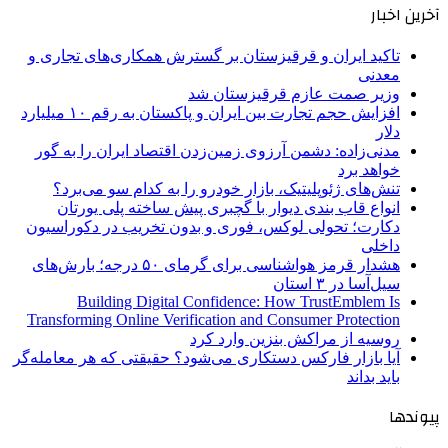
آخرین اخبار
تاکید ایران و قرقیزستان بر گسترش همکاری‌های تجاری و
معدنی
وزیر صمت عازم قرقیزستان شد
افزایش حجم تجارت بین ایران و پاکستان به رقم ۱۰ میلیارد
دلار
مدنی‌زاده: دشمن آرزوی زمین‌زدن اقتصاد ایران را به گور
خواهد برد
تنش‌های ژئوپلیتیک، بازار خودرو را به کدام سو می‌برد؟
انواع قاب بندی دیوار با گچبری پیش ساخته پلی یورتان
دکارت؛ تحولی لوکس، فوری و بدون تخریب در دکوراسیون
داخلی
هشدار قرمز هواشناسی برای گرمای ۵۰ درجه؛ بارش‌های
سیل‌آسا در ۳ استان
Building Digital Confidence: How TrustEmblem Is
Transforming Online Verification and Consumer Protection
روسیه از مراکش بنزین وارد کرد
آیا بازار فارکس دستکاری می‌شود؟ حقیقتی که هر معامله‌گر
باید بداند
پیوندها