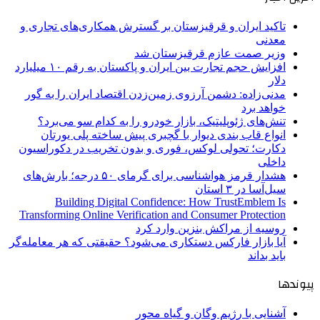
تاکید ایران و قرقیزستان بر گسترش همکاری‌های تجاری و
معدنی
وزیر صمت عازم قرقیزستان شد
افزایش حجم تجارت بین ایران و پاکستان به رقم ۱۰ میلیارد
دلار
مدنی‌زاده: دشمن آرزوی زمین‌زدن اقتصاد ایران را به گور
خواهد برد
تنش‌های ژئوپلیتیک، بازار خودرو را به کدام سو می‌برد؟
انواع قاب بندی دیوار با گچبری پیش ساخته پلی یورتان
دکارت؛ تحولی لوکس، فوری و بدون تخریب در دکوراسیون
داخلی
هشدار قرمز هواشناسی برای گرمای ۵۰ درجه؛ بارش‌های
سیل‌آسا در ۳ استان
Building Digital Confidence: How TrustEmblem Is
Transforming Online Verification and Consumer Protection
روسیه از مراکش بنزین وارد کرد
آیا بازار فارکس دستکاری می‌شود؟ حقیقتی که هر معامله‌گر
باید بداند
پیوندها
آشنایی با رژیم وگان و گیاه محور