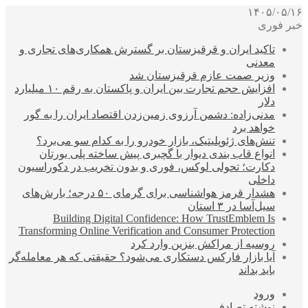
۱۴۰۵/۰۵/۱۶
خبر فوری
تاکید ایران و قرقیزستان بر گسترش همکاری‌های تجاری و
معدنی
وزیر صمت عازم قرقیزستان شد
افزایش حجم تجارت بین ایران و پاکستان به رقم ۱۰ میلیارد
دلار
مدنی‌زاده: دشمن آرزوی زمین‌زدن اقتصاد ایران را به گور
خواهد برد
تنش‌های ژئوپلیتیک، بازار خودرو را به کدام سو می‌برد؟
انواع قاب بندی دیوار با گچبری پیش ساخته پلی یورتان
دکارت؛ تحولی لوکس، فوری و بدون تخریب در دکوراسیون
داخلی
هشدار قرمز هواشناسی برای گرمای ۵۰ درجه؛ بارش‌های
سیل‌آسا در ۳ استان
Building Digital Confidence: How TrustEmblem Is
Transforming Online Verification and Consumer Protection
روسیه از مراکش بنزین وارد کرد
آیا بازار فارکس دستکاری می‌شود؟ حقیقتی که هر معامله‌گر
باید بداند
ورود
نوشته تصادفی