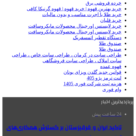
خرده فروشی برق
خرید بهترین قهوه | خرید قهوه | قهوه گرنیکا کافی
خرید طلا با اجرت مناسب و بدون مالیات
خرید قلیان
خرید لایسنس اورجینال محصولات مایکروسافت
خرید لایسنس اورجینال محصولات مایکروسافت
دستگاه تقطیر اتمسفریک
صندوق طلا
صندوق طلا
طراحی سایت در کرمان ، طراحی سایت خاص ، طراحی
سایت املاک ، طراحی سایت فروشگاهی
قهوه عمده
قوانین جدید گلدن ویزای یونان
لنت ترمز پژو 405
هزینه ثبت شرکت فوری 1405
وام فوری
پربازدیدترین اخبار
24 ساعت پیش
تاکید ایران و قرقیزستان بر گسترش همکاری‌های