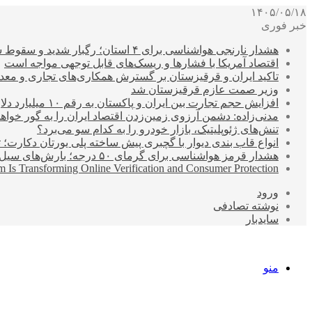
۱۴۰۵/۰۵/۱۸
خبر فوری
هشدار نارنجی هواشناسی برای ۴ استان؛ رگبار شدید و سقوط سنگ در راه است
اقتصاد آمریکا با فشارها و ریسک‌های قابل توجهی مواجه است
تاکید ایران و قرقیزستان بر گسترش همکاری‌های تجاری و معد
وزیر صمت عازم قرقیزستان شد
افزایش حجم تجارت بین ایران و پاکستان به رقم ۱۰ میلیارد دلار
مدنی‌زاده: دشمن آرزوی زمین‌زدن اقتصاد ایران را به گور خواهد
تنش‌های ژئوپلیتیک، بازار خودرو را به کدام سو می‌برد؟
انواع قاب بندی دیوار با گچبری پیش ساخته پلی یورتان دکارت
هشدار قرمز هواشناسی برای گرمای ۵۰ درجه؛ بارش‌های سیل‌آسا در ۳ استان
 Is Transforming Online Verification and Consumer Protection
ورود
نوشته تصادفی
سایدبار
منو