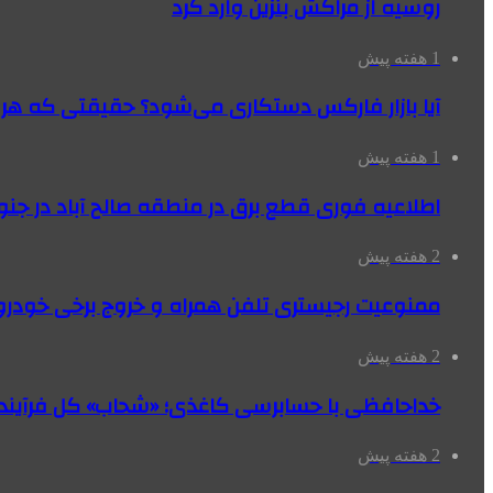
روسیه از مراکش بنزین وارد کرد
1 هفته پیش
آیا بازار فارکس دستکاری می‌شود؟ حقیقتی که هر مع
1 هفته پیش
اطلاعیه فوری قطع برق در منطقه صالح آباد در جنو
2 هفته پیش
ممنوعیت رجیستری تلفن همراه و خروج برخی خودروها
2 هفته پیش
خداحافظی با حسابرسی کاغذی؛ «شحاب» کل فرآیند
2 هفته پیش