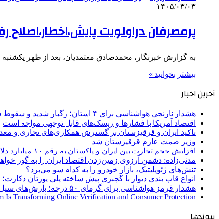
۱۴۰۵/۰۳/۰۳
پرمصرفان دراولویت پایش،اخطار،اصلاح رف
به گزارش خبرنگار، محمدصادق معتمدیان، بعد از ظهر یکشنبه د
بیشتر بخوانید »
آخرین اخبار
هشدار نارنجی هواشناسی برای ۴ استان؛ رگبار شدید و سقوط سنگ در راه است
اقتصاد آمریکا با فشارها و ریسک‌های قابل توجهی مواجه است
تاکید ایران و قرقیزستان بر گسترش همکاری‌های تجاری و معد
وزیر صمت عازم قرقیزستان شد
افزایش حجم تجارت بین ایران و پاکستان به رقم ۱۰ میلیارد دلار
مدنی‌زاده: دشمن آرزوی زمین‌زدن اقتصاد ایران را به گور خواهد
تنش‌های ژئوپلیتیک، بازار خودرو را به کدام سو می‌برد؟
انواع قاب بندی دیوار با گچبری پیش ساخته پلی یورتان دکارت
هشدار قرمز هواشناسی برای گرمای ۵۰ درجه؛ بارش‌های سیل‌آسا در ۳ استان
 Is Transforming Online Verification and Consumer Protection
پیوندها