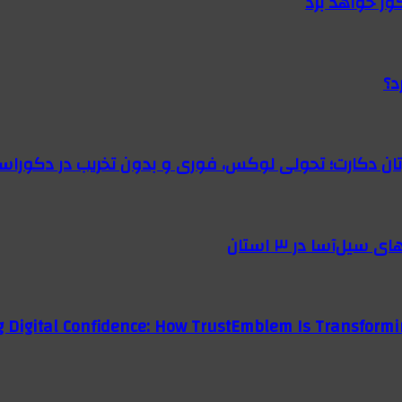
گور خواهد برد
د؟
رتان دکارت؛ تحولی لوکس، فوری و بدون تخریب در دکوراس
g Digital Confidence: How TrustEmblem Is Transformi