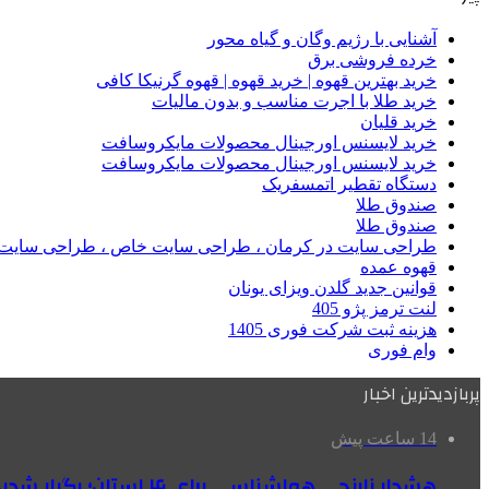
آشنایی با رژیم وگان و گیاه محور
خرده فروشی برق
خرید بهترین قهوه | خرید قهوه | قهوه گرنیکا کافی
خرید طلا با اجرت مناسب و بدون مالیات
خرید قلیان
خرید لایسنس اورجینال محصولات مایکروسافت
خرید لایسنس اورجینال محصولات مایکروسافت
دستگاه تقطیر اتمسفریک
صندوق طلا
صندوق طلا
طراحی سایت در کرمان ، طراحی سایت خاص ، طراحی سایت 
قهوه عمده
قوانین جدید گلدن ویزای یونان
لنت ترمز پژو 405
هزینه ثبت شرکت فوری 1405
وام فوری
پربازدیدترین اخبار
14 ساعت پیش
هشدار نارنجی هواشناسی برای ۴ استان؛ رگبار شدید و سقوط سنگ در راه است