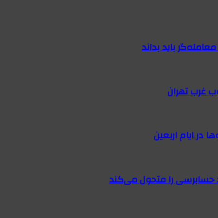
امله‌گر باید بداند
ب غرب تهران
 در ایام اربعین
 حسابرسی را متحول می‌کند