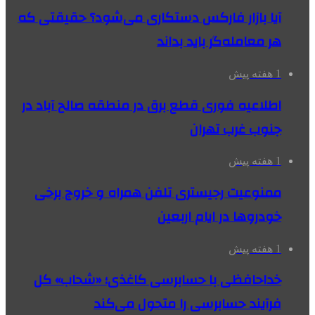
آیا بازار فارکس دستکاری می‌شود؟ حقیقتی که
هر معامله‌گر باید بداند
1 هفته پیش
اطلاعیه فوری قطع برق در منطقه صالح آباد در
جنوب غرب تهران
1 هفته پیش
ممنوعیت رجیستری تلفن همراه و خروج برخی
خودروها در ایام اربعین
1 هفته پیش
خداحافظی با حسابرسی کاغذی؛ «شحاب» کل
فرآیند حسابرسی را متحول می‌کند