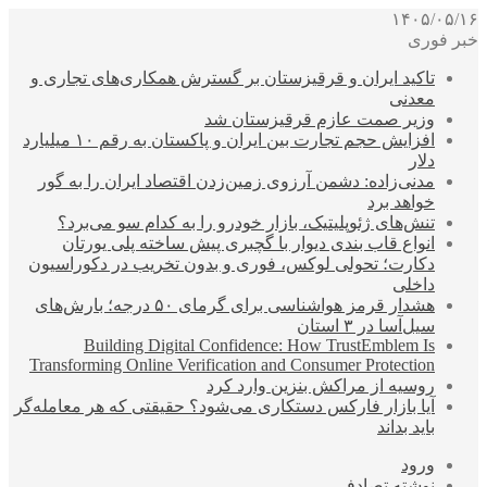
۱۴۰۵/۰۵/۱۶
خبر فوری
تاکید ایران و قرقیزستان بر گسترش همکاری‌های تجاری و
معدنی
وزیر صمت عازم قرقیزستان شد
افزایش حجم تجارت بین ایران و پاکستان به رقم ۱۰ میلیارد
دلار
مدنی‌زاده: دشمن آرزوی زمین‌زدن اقتصاد ایران را به گور
خواهد برد
تنش‌های ژئوپلیتیک، بازار خودرو را به کدام سو می‌برد؟
انواع قاب بندی دیوار با گچبری پیش ساخته پلی یورتان
دکارت؛ تحولی لوکس، فوری و بدون تخریب در دکوراسیون
داخلی
هشدار قرمز هواشناسی برای گرمای ۵۰ درجه؛ بارش‌های
سیل‌آسا در ۳ استان
Building Digital Confidence: How TrustEmblem Is
Transforming Online Verification and Consumer Protection
روسیه از مراکش بنزین وارد کرد
آیا بازار فارکس دستکاری می‌شود؟ حقیقتی که هر معامله‌گر
باید بداند
ورود
نوشته تصادفی