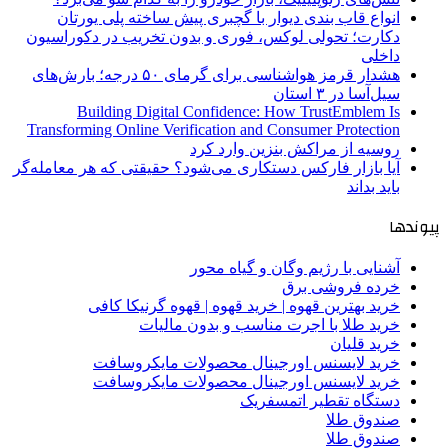
انواع قاب بندی دیوار با گچبری پیش ساخته پلی یورتان
دکارت؛ تحولی لوکس، فوری و بدون تخریب در دکوراسیون
داخلی
هشدار قرمز هواشناسی برای گرمای ۵۰ درجه؛ بارش‌های
سیل‌آسا در ۳ استان
Building Digital Confidence: How TrustEmblem Is
Transforming Online Verification and Consumer Protection
روسیه از مراکش بنزین وارد کرد
آیا بازار فارکس دستکاری می‌شود؟ حقیقتی که هر معامله‌گر
باید بداند
پیوندها
آشنایی با رژیم وگان و گیاه محور
خرده فروشی برق
خرید بهترین قهوه | خرید قهوه | قهوه گرنیکا کافی
خرید طلا با اجرت مناسب و بدون مالیات
خرید قلیان
خرید لایسنس اورجینال محصولات مایکروسافت
خرید لایسنس اورجینال محصولات مایکروسافت
دستگاه تقطیر اتمسفریک
صندوق طلا
صندوق طلا