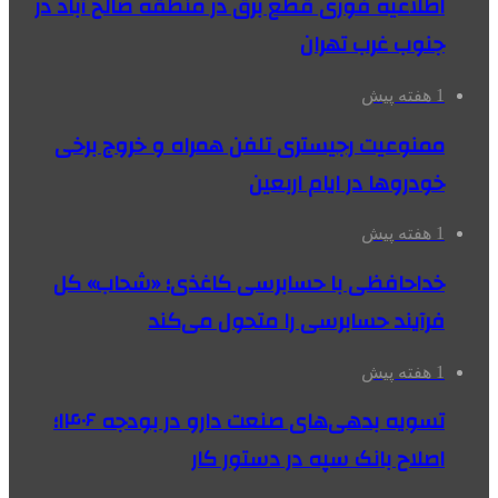
اطلاعیه فوری قطع برق در منطقه صالح آباد در
جنوب غرب تهران
1 هفته پیش
ممنوعیت رجیستری تلفن همراه و خروج برخی
خودروها در ایام اربعین
1 هفته پیش
خداحافظی با حسابرسی کاغذی؛ «شحاب» کل
فرآیند حسابرسی را متحول می‌کند
1 هفته پیش
تسویه بدهی‌های صنعت دارو در بودجه ۱۴۰۶؛
اصلاح بانک سپه در دستور کار