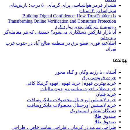
هشدار قرمز هواشناسی برای گرمای ۵۰ درجه؛ بارش‌های
سیل‌آسا در ۳ استان
Building Digital Confidence: How TrustEmblem Is
Transforming Online Verification and Consumer Protection
روسیه از مراکش بنزین وارد کرد
آیا بازار فارکس دستکاری می‌شود؟ حقیقتی که هر معامله‌گر
باید بداند
اطلاعیه فوری قطع برق در منطقه صالح آباد در جنوب غرب
تهران
پیوندها
آشنایی با رژیم وگان و گیاه محور
خرده فروشی برق
خرید بهترین قهوه | خرید قهوه | قهوه گرنیکا کافی
خرید طلا با اجرت مناسب و بدون مالیات
خرید قلیان
خرید لایسنس اورجینال محصولات مایکروسافت
خرید لایسنس اورجینال محصولات مایکروسافت
دستگاه تقطیر اتمسفریک
صندوق طلا
صندوق طلا
طراحی سایت در کرمان ، طراحی سایت خاص ، طراحی