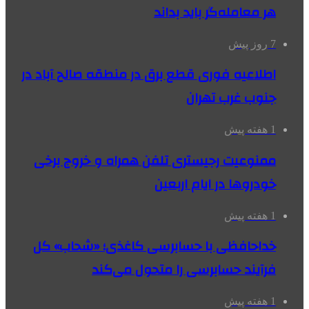
هر معامله‌گر باید بداند
7 روز پیش
اطلاعیه فوری قطع برق در منطقه صالح آباد در
جنوب غرب تهران
1 هفته پیش
ممنوعیت رجیستری تلفن همراه و خروج برخی
خودروها در ایام اربعین
1 هفته پیش
خداحافظی با حسابرسی کاغذی؛ «شحاب» کل
فرآیند حسابرسی را متحول می‌کند
1 هفته پیش