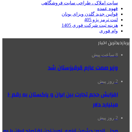
سایت املاک ، طراحی سایت فروشگاهی
قهوه عمده
قوانین جدید گلدن ویزای یونان
لنت ترمز پژو 405
هزینه ثبت شرکت فوری 1405
وام فوری
پربازدیدترین اخبار
8 ساعت پیش
وزیر صمت عازم قرقیزستان شد
2 روز پیش
افزایش حجم تجارت بین ایران و پاکستان به رقم ۱۰
میلیارد دلار
2 روز پیش
مدنی‌زاده: دشمن آرزوی زمین‌زدن اقتصاد ایران را به