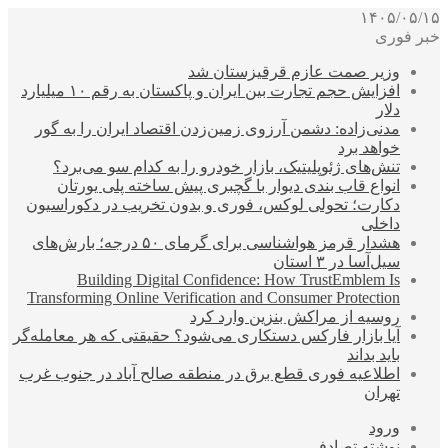
۱۴۰۵/۰۵/۱۵
خبر فوری
وزیر صمت عازم قرقیزستان شد
افزایش حجم تجارت بین ایران و پاکستان به رقم ۱۰ میلیارد
دلار
مدنی‌زاده: دشمن آرزوی زمین‌زدن اقتصاد ایران را به گور
خواهد برد
تنش‌های ژئوپلیتیک، بازار خودرو را به کدام سو می‌برد؟
انواع قاب بندی دیوار با گچبری پیش ساخته پلی یورتان
دکارت؛ تحولی لوکس، فوری و بدون تخریب در دکوراسیون
داخلی
هشدار قرمز هواشناسی برای گرمای ۵۰ درجه؛ بارش‌های
سیل‌آسا در ۳ استان
Building Digital Confidence: How TrustEmblem Is
Transforming Online Verification and Consumer Protection
روسیه از مراکش بنزین وارد کرد
آیا بازار فارکس دستکاری می‌شود؟ حقیقتی که هر معامله‌گر
باید بداند
اطلاعیه فوری قطع برق در منطقه صالح آباد در جنوب غرب
تهران
ورود
نوشته تصادفی