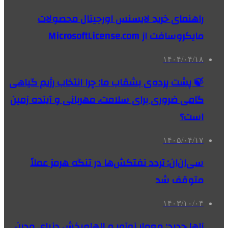
راهنمای خرید لایسنس اورجینال محصولات
مایکروسافت از MicrosoftLicense.com
۱۴۰۴/۰۴/۱۸
🍃 پشت پرده‌ی بشقاب ما: چرا انتخاب رژیم گیاهی
گامی ضروری برای سلامت، مهربانی و آینده زمین
است؟
۱۴۰۵/۰۴/۱۷
سی‌ان‌ان: تردد نفتکش‌ها در تنگه هرمز عملاً
متوقف شد
۱۴۰۳/۱۰/۰۴
زاها حدید: معمار نوآور و الهام‌بخش دنیای مدرن