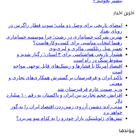
بیشتر بخوانید »
آخرین اخبار
امضای تاریخی برای وصل دو ملت؛ سوت قطار زاگرس در
رویای بغداد
بهترین شرکت حسابداری در رشت؛ چرا موسسه حسابداری
رهنما انتخاب مناسبی برای کسب‌وکارهاست؟
تعمیر مبل ریلکسی مالزی و لیزی‌بوی
هشدار نارنجی هواشناسی برای ۴ استان؛ رگبار شدید و
سقوط سنگ در راه است
اقتصاد آمریکا با فشارها و ریسک‌های قابل توجهی مواجه
است
تاکید ایران و قرقیزستان بر گسترش همکاری‌های تجاری و
معدنی
وزیر صمت عازم قرقیزستان شد
افزایش حجم تجارت بین ایران و پاکستان به رقم ۱۰ میلیارد
دلار
مدنی‌زاده: دشمن آرزوی زمین‌زدن اقتصاد ایران را به گور
خواهد برد
تنش‌های ژئوپلیتیک، بازار خودرو را به کدام سو می‌برد؟
پیوندها