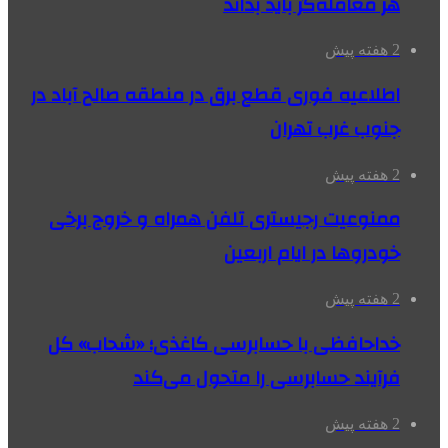
هر معامله‌گر باید بداند
2 هفته پیش
اطلاعیه فوری قطع برق در منطقه صالح آباد در
جنوب غرب تهران
2 هفته پیش
ممنوعیت رجیستری تلفن همراه و خروج برخی
خودروها در ایام اربعین
2 هفته پیش
خداحافظی با حسابرسی کاغذی؛ «شحاب» کل
فرآیند حسابرسی را متحول می‌کند
2 هفته پیش