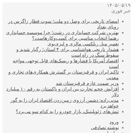
۱۴۰۵/۰۵/۱۹
خبر فوری
امضای تاریخی برای وصل دو ملت؛ سوت قطار زاگرس در
رویای بغداد
بهترین شرکت حسابداری در رشت؛ چرا موسسه حسابداری
رهنما انتخاب مناسبی برای کسب‌وکارهاست؟
تعمیر مبل ریلکسی مالزی و لیزی‌بوی
هشدار نارنجی هواشناسی برای ۴ استان؛ رگبار شدید و
سقوط سنگ در راه است
اقتصاد آمریکا با فشارها و ریسک‌های قابل توجهی مواجه
است
تاکید ایران و قرقیزستان بر گسترش همکاری‌های تجاری و
معدنی
وزیر صمت عازم قرقیزستان شد
افزایش حجم تجارت بین ایران و پاکستان به رقم ۱۰ میلیارد
دلار
مدنی‌زاده: دشمن آرزوی زمین‌زدن اقتصاد ایران را به گور
خواهد برد
تنش‌های ژئوپلیتیک، بازار خودرو را به کدام سو می‌برد؟
ورود
نوشته تصادفی