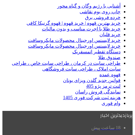
آشنایی با رژیم وگان و گیاه محور
چاپ روی بوم نقاشی
خرده فروشی برق
خرید بهترین قهوه | خرید قهوه | قهوه گرنیکا کافی
خرید طلا با اجرت مناسب و بدون مالیات
خرید قلیان
خرید لایسنس اورجینال محصولات مایکروسافت
خرید لایسنس اورجینال محصولات مایکروسافت
دستگاه تقطیر اتمسفریک
صندوق طلا
طراحی سایت در کرمان ، طراحی سایت خاص ، طراحی
سایت املاک ، طراحی سایت فروشگاهی
قهوه عمده
قوانین جدید گلدن ویزای یونان
لنت ترمز پژو 405
نمایندگی فروش راسان
هزینه ثبت شرکت فوری 1405
وام فوری
پربازدیدترین اخبار
18 ساعت پیش