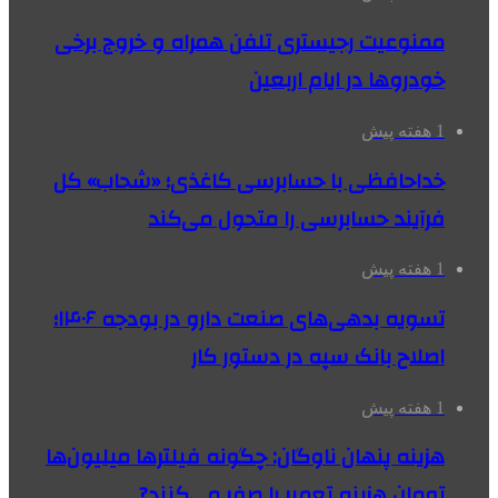
ممنوعیت رجیستری تلفن همراه و خروج برخی
خودروها در ایام اربعین
1 هفته پیش
خداحافظی با حسابرسی کاغذی؛ «شحاب» کل
فرآیند حسابرسی را متحول می‌کند
1 هفته پیش
تسویه بدهی‌های صنعت دارو در بودجه ۱۴۰۶؛
اصلاح بانک سپه در دستور کار
1 هفته پیش
هزینه پنهان ناوگان: چگونه فیلترها میلیون‌ها
تومان هزینه تعمیر را صفر می‌کنند?