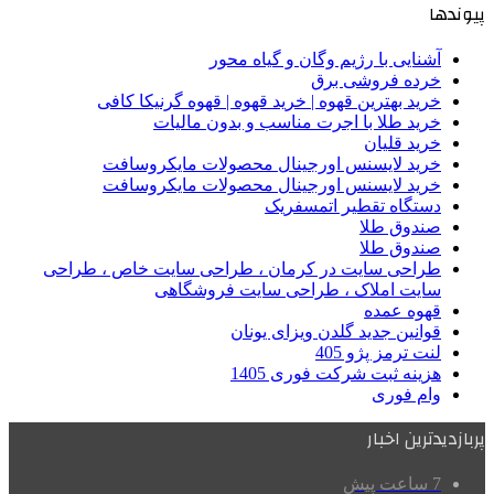
پیوندها
آشنایی با رژیم وگان و گیاه محور
خرده فروشی برق
خرید بهترین قهوه | خرید قهوه | قهوه گرنیکا کافی
خرید طلا با اجرت مناسب و بدون مالیات
خرید قلیان
خرید لایسنس اورجینال محصولات مایکروسافت
خرید لایسنس اورجینال محصولات مایکروسافت
دستگاه تقطیر اتمسفریک
صندوق طلا
صندوق طلا
طراحی سایت در کرمان ، طراحی سایت خاص ، طراحی
سایت املاک ، طراحی سایت فروشگاهی
قهوه عمده
قوانین جدید گلدن ویزای یونان
لنت ترمز پژو 405
هزینه ثبت شرکت فوری 1405
وام فوری
پربازدیدترین اخبار
7 ساعت پیش