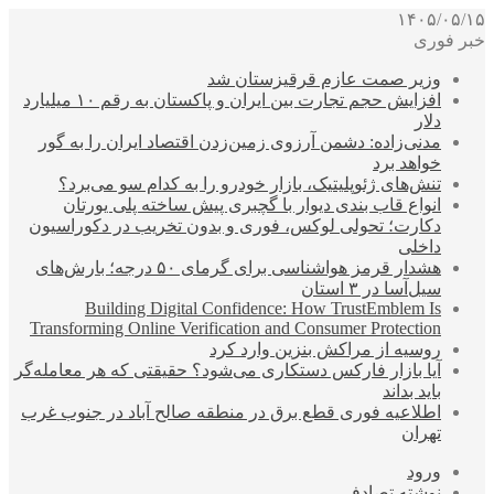
۱۴۰۵/۰۵/۱۵
خبر فوری
وزیر صمت عازم قرقیزستان شد
افزایش حجم تجارت بین ایران و پاکستان به رقم ۱۰ میلیارد
دلار
مدنی‌زاده: دشمن آرزوی زمین‌زدن اقتصاد ایران را به گور
خواهد برد
تنش‌های ژئوپلیتیک، بازار خودرو را به کدام سو می‌برد؟
انواع قاب بندی دیوار با گچبری پیش ساخته پلی یورتان
دکارت؛ تحولی لوکس، فوری و بدون تخریب در دکوراسیون
داخلی
هشدار قرمز هواشناسی برای گرمای ۵۰ درجه؛ بارش‌های
سیل‌آسا در ۳ استان
Building Digital Confidence: How TrustEmblem Is
Transforming Online Verification and Consumer Protection
روسیه از مراکش بنزین وارد کرد
آیا بازار فارکس دستکاری می‌شود؟ حقیقتی که هر معامله‌گر
باید بداند
اطلاعیه فوری قطع برق در منطقه صالح آباد در جنوب غرب
تهران
ورود
نوشته تصادفی