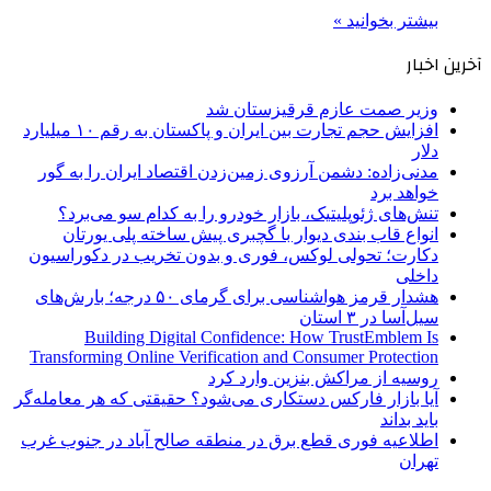
بیشتر بخوانید »
آخرین اخبار
وزیر صمت عازم قرقیزستان شد
افزایش حجم تجارت بین ایران و پاکستان به رقم ۱۰ میلیارد
دلار
مدنی‌زاده: دشمن آرزوی زمین‌زدن اقتصاد ایران را به گور
خواهد برد
تنش‌های ژئوپلیتیک، بازار خودرو را به کدام سو می‌برد؟
انواع قاب بندی دیوار با گچبری پیش ساخته پلی یورتان
دکارت؛ تحولی لوکس، فوری و بدون تخریب در دکوراسیون
داخلی
هشدار قرمز هواشناسی برای گرمای ۵۰ درجه؛ بارش‌های
سیل‌آسا در ۳ استان
Building Digital Confidence: How TrustEmblem Is
Transforming Online Verification and Consumer Protection
روسیه از مراکش بنزین وارد کرد
آیا بازار فارکس دستکاری می‌شود؟ حقیقتی که هر معامله‌گر
باید بداند
اطلاعیه فوری قطع برق در منطقه صالح آباد در جنوب غرب
تهران