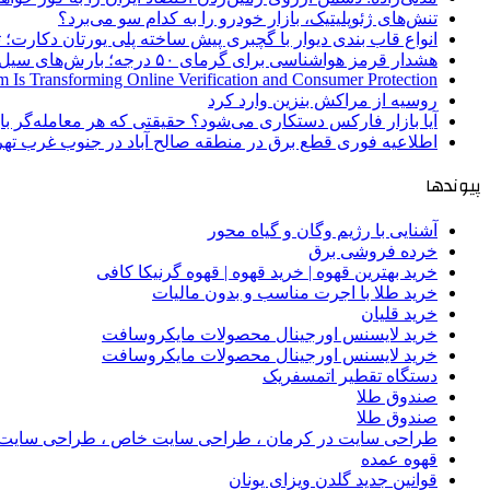
تنش‌های ژئوپلیتیک، بازار خودرو را به کدام سو می‌برد؟
انواع قاب بندی دیوار با گچبری پیش ساخته پلی یورتان دکارت
هشدار قرمز هواشناسی برای گرمای ۵۰ درجه؛ بارش‌های سیل‌آسا در ۳ استان
 Is Transforming Online Verification and Consumer Protection
روسیه از مراکش بنزین وارد کرد
آیا بازار فارکس دستکاری می‌شود؟ حقیقتی که هر معامله‌گر باید
اطلاعیه فوری قطع برق در منطقه صالح آباد در جنوب غرب تهر
پیوندها
آشنایی با رژیم وگان و گیاه محور
خرده فروشی برق
خرید بهترین قهوه | خرید قهوه | قهوه گرنیکا کافی
خرید طلا با اجرت مناسب و بدون مالیات
خرید قلیان
خرید لایسنس اورجینال محصولات مایکروسافت
خرید لایسنس اورجینال محصولات مایکروسافت
دستگاه تقطیر اتمسفریک
صندوق طلا
صندوق طلا
طراحی سایت در کرمان ، طراحی سایت خاص ، طراحی سایت 
قهوه عمده
قوانین جدید گلدن ویزای یونان