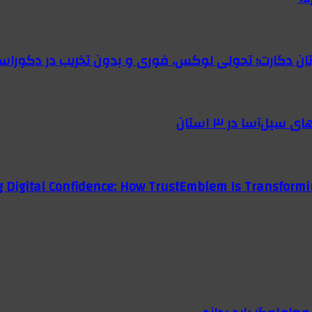
رتان دکارت؛ تحولی لوکس، فوری و بدون تخریب در دکوراس
g Digital Confidence: How TrustEmblem Is Transformi