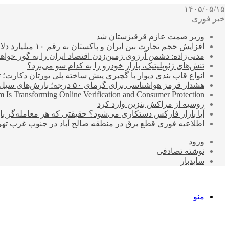
۱۴۰۵/۰۵/۱۵
خبر فوری
وزیر صمت عازم قرقیزستان شد
افزایش حجم تجارت بین ایران و پاکستان به رقم ۱۰ میلیارد دلار
مدنی‌زاده: دشمن آرزوی زمین‌زدن اقتصاد ایران را به گور خواهد
تنش‌های ژئوپلیتیک، بازار خودرو را به کدام سو می‌برد؟
انواع قاب بندی دیوار با گچبری پیش ساخته پلی یورتان دکارت
هشدار قرمز هواشناسی برای گرمای ۵۰ درجه؛ بارش‌های سیل‌آسا در ۳ استان
 Is Transforming Online Verification and Consumer Protection
روسیه از مراکش بنزین وارد کرد
آیا بازار فارکس دستکاری می‌شود؟ حقیقتی که هر معامله‌گر باید
اطلاعیه فوری قطع برق در منطقه صالح آباد در جنوب غرب تهر
ورود
نوشته تصادفی
سایدبار
منو