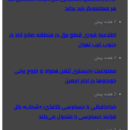
هر معامله‌گر باید بداند
2 هفته پیش
اطلاعیه فوری قطع برق در منطقه صالح آباد در
جنوب غرب تهران
2 هفته پیش
ممنوعیت رجیستری تلفن همراه و خروج برخی
خودروها در ایام اربعین
2 هفته پیش
خداحافظی با حسابرسی کاغذی؛ «شحاب» کل
فرآیند حسابرسی را متحول می‌کند
2 هفته پیش