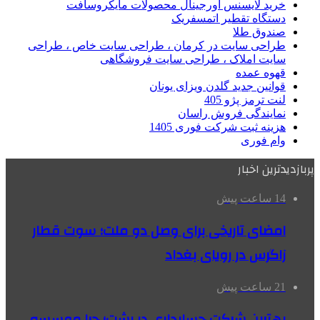
خرید لایسنس اورجینال محصولات مایکروسافت
دستگاه تقطیر اتمسفریک
صندوق طلا
طراحی سایت در کرمان ، طراحی سایت خاص ، طراحی
سایت املاک ، طراحی سایت فروشگاهی
قهوه عمده
قوانین جدید گلدن ویزای یونان
لنت ترمز پژو 405
نمایندگی فروش راسان
هزینه ثبت شرکت فوری 1405
وام فوری
پربازدیدترین اخبار
14 ساعت پیش
امضای تاریخی برای وصل دو ملت؛ سوت قطار
زاگرس در رویای بغداد
21 ساعت پیش
بهترین شرکت حسابداری در رشت؛ چرا موسسه