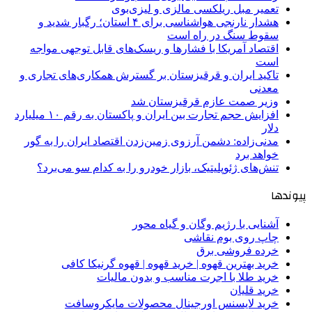
تعمیر مبل ریلکسی مالزی و لیزی‌بوی
هشدار نارنجی هواشناسی برای ۴ استان؛ رگبار شدید و
سقوط سنگ در راه است
اقتصاد آمریکا با فشارها و ریسک‌های قابل توجهی مواجه
است
تاکید ایران و قرقیزستان بر گسترش همکاری‌های تجاری و
معدنی
وزیر صمت عازم قرقیزستان شد
افزایش حجم تجارت بین ایران و پاکستان به رقم ۱۰ میلیارد
دلار
مدنی‌زاده: دشمن آرزوی زمین‌زدن اقتصاد ایران را به گور
خواهد برد
تنش‌های ژئوپلیتیک، بازار خودرو را به کدام سو می‌برد؟
پیوندها
آشنایی با رژیم وگان و گیاه محور
چاپ روی بوم نقاشی
خرده فروشی برق
خرید بهترین قهوه | خرید قهوه | قهوه گرنیکا کافی
خرید طلا با اجرت مناسب و بدون مالیات
خرید قلیان
خرید لایسنس اورجینال محصولات مایکروسافت