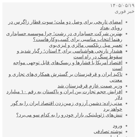
۱۴۰۵/۰۵/۱۹
خبر فوری
امضای تاریخی برای وصل دو ملت؛ سوت قطار زاگرس در
رویای بغداد
بهترین شرکت حسابداری در رشت؛ چرا موسسه حسابداری
رهنما انتخاب مناسبی برای کسب‌وکارهاست؟
تعمیر مبل ریلکسی مالزی و لیزی‌بوی
هشدار نارنجی هواشناسی برای ۴ استان؛ رگبار شدید و
سقوط سنگ در راه است
اقتصاد آمریکا با فشارها و ریسک‌های قابل توجهی مواجه
است
تاکید ایران و قرقیزستان بر گسترش همکاری‌های تجاری و
معدنی
وزیر صمت عازم قرقیزستان شد
افزایش حجم تجارت بین ایران و پاکستان به رقم ۱۰ میلیارد
دلار
مدنی‌زاده: دشمن آرزوی زمین‌زدن اقتصاد ایران را به گور
خواهد برد
تنش‌های ژئوپلیتیک، بازار خودرو را به کدام سو می‌برد؟
ورود
نوشته تصادفی