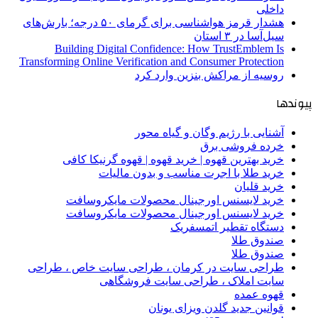
داخلی
هشدار قرمز هواشناسی برای گرمای ۵۰ درجه؛ بارش‌های
سیل‌آسا در ۳ استان
Building Digital Confidence: How TrustEmblem Is
Transforming Online Verification and Consumer Protection
روسیه از مراکش بنزین وارد کرد
پیوندها
آشنایی با رژیم وگان و گیاه محور
خرده فروشی برق
خرید بهترین قهوه | خرید قهوه | قهوه گرنیکا کافی
خرید طلا با اجرت مناسب و بدون مالیات
خرید قلیان
خرید لایسنس اورجینال محصولات مایکروسافت
خرید لایسنس اورجینال محصولات مایکروسافت
دستگاه تقطیر اتمسفریک
صندوق طلا
صندوق طلا
طراحی سایت در کرمان ، طراحی سایت خاص ، طراحی
سایت املاک ، طراحی سایت فروشگاهی
قهوه عمده
قوانین جدید گلدن ویزای یونان