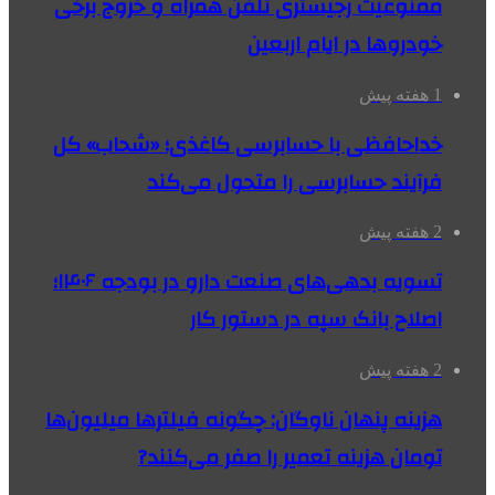
ممنوعیت رجیستری تلفن همراه و خروج برخی
خودروها در ایام اربعین
1 هفته پیش
خداحافظی با حسابرسی کاغذی؛ «شحاب» کل
فرآیند حسابرسی را متحول می‌کند
2 هفته پیش
تسویه بدهی‌های صنعت دارو در بودجه ۱۴۰۶؛
اصلاح بانک سپه در دستور کار
2 هفته پیش
هزینه پنهان ناوگان: چگونه فیلترها میلیون‌ها
تومان هزینه تعمیر را صفر می‌کنند?