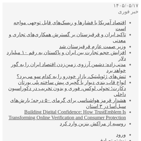
۱۴۰۵/۰۵/۱۷
خبر فوری
اقتصاد آمریکا با فشارها و ریسک‌های قابل توجهی مواجه
است
تاکید ایران و قرقیزستان بر گسترش همکاری‌های تجاری و
معدنی
وزیر صمت عازم قرقیزستان شد
افزایش حجم تجارت بین ایران و پاکستان به رقم ۱۰ میلیارد
دلار
مدنی‌زاده: دشمن آرزوی زمین‌زدن اقتصاد ایران را به گور
خواهد برد
تنش‌های ژئوپلیتیک، بازار خودرو را به کدام سو می‌برد؟
انواع قاب بندی دیوار با گچبری پیش ساخته پلی یورتان
دکارت؛ تحولی لوکس، فوری و بدون تخریب در دکوراسیون
داخلی
هشدار قرمز هواشناسی برای گرمای ۵۰ درجه؛ بارش‌های
سیل‌آسا در ۳ استان
Building Digital Confidence: How TrustEmblem Is
Transforming Online Verification and Consumer Protection
روسیه از مراکش بنزین وارد کرد
ورود
نوشته تصادفی