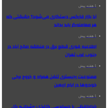
1 هفته پیش
آیا بازار فارکس دستکاری می‌شود؟ حقیقتی که
هر معامله‌گر باید بداند
1 هفته پیش
اطلاعیه فوری قطع برق در منطقه صالح آباد در
جنوب غرب تهران
1 هفته پیش
ممنوعیت رجیستری تلفن همراه و خروج برخی
خودروها در ایام اربعین
1 هفته پیش
خداحافظی با حسابرسی کاغذی؛ «شحاب» کل