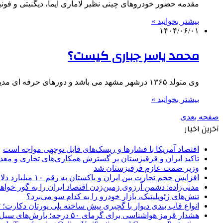
مقدمه حضور خودروهای چینی نظیر لاماری ایما، دیگنیتی و فونیکس FX در خیابان‌های ایران قابل‌توجه است. اما حفظ دوام
بیشتر بخوانید »
۱۴۰۴/۰۶/۰۱
محمد یاسر جباری کیست؟
وی متولد ۱۳۶۵ درشهر مشهد می باشد و دورهای حرفه ای مدیریت MBA.DBA را در دانشکده عالی امین سپری و…
بیشتر بخوانید »
صفحه بعدی
آخرین اخبار
اقتصاد آمریکا با فشارها و ریسک‌های قابل توجهی مواجه است
تاکید ایران و قرقیزستان بر گسترش همکاری‌های تجاری و معد
وزیر صمت عازم قرقیزستان شد
افزایش حجم تجارت بین ایران و پاکستان به رقم ۱۰ میلیارد دلار
مدنی‌زاده: دشمن آرزوی زمین‌زدن اقتصاد ایران را به گور خواهد
تنش‌های ژئوپلیتیک، بازار خودرو را به کدام سو می‌برد؟
انواع قاب بندی دیوار با گچبری پیش ساخته پلی یورتان دکارت
هشدار قرمز هواشناسی برای گرمای ۵۰ درجه؛ بارش‌های سیل‌آسا در ۳ استان