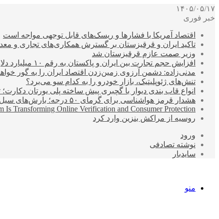
۱۴۰۵/۰۵/۱۷
خبر فوری
اقتصاد آمریکا با فشارها و ریسک‌های قابل توجهی مواجه است
تاکید ایران و قرقیزستان بر گسترش همکاری‌های تجاری و معد
وزیر صمت عازم قرقیزستان شد
افزایش حجم تجارت بین ایران و پاکستان به رقم ۱۰ میلیارد دلار
مدنی‌زاده: دشمن آرزوی زمین‌زدن اقتصاد ایران را به گور خواهد
تنش‌های ژئوپلیتیک، بازار خودرو را به کدام سو می‌برد؟
انواع قاب بندی دیوار با گچبری پیش ساخته پلی یورتان دکارت
هشدار قرمز هواشناسی برای گرمای ۵۰ درجه؛ بارش‌های سیل‌آسا در ۳ استان
 Is Transforming Online Verification and Consumer Protection
روسیه از مراکش بنزین وارد کرد
ورود
نوشته تصادفی
سایدبار
منو