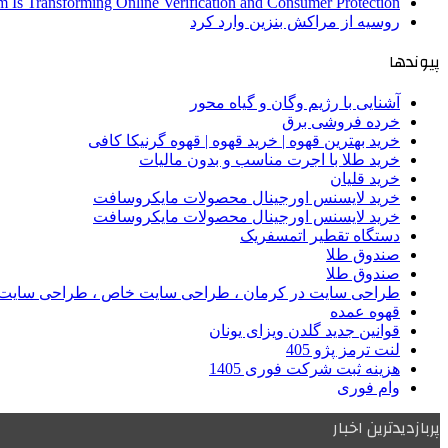
 Is Transforming Online Verification and Consumer Protection
روسیه از مراکش بنزین وارد کرد
پیوندها
آشنایی با رژیم وگان و گیاه محور
خرده فروشی برق
خرید بهترین قهوه | خرید قهوه | قهوه گرنیکا کافی
خرید طلا با اجرت مناسب و بدون مالیات
خرید قلیان
خرید لایسنس اورجینال محصولات مایکروسافت
خرید لایسنس اورجینال محصولات مایکروسافت
دستگاه تقطیر اتمسفریک
صندوق طلا
صندوق طلا
طراحی سایت در کرمان ، طراحی سایت خاص ، طراحی سایت 
قهوه عمده
قوانین جدید گلدن ویزای یونان
لنت ترمز پژو 405
هزینه ثبت شرکت فوری 1405
وام فوری
پربازدیدترین اخبار