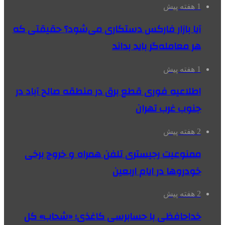
1 هفته پیش
آیا بازار فارکس دستکاری می‌شود؟ حقیقتی که
هر معامله‌گر باید بداند
1 هفته پیش
اطلاعیه فوری قطع برق در منطقه صالح آباد در
جنوب غرب تهران
2 هفته پیش
ممنوعیت رجیستری تلفن همراه و خروج برخی
خودروها در ایام اربعین
2 هفته پیش
خداحافظی با حسابرسی کاغذی؛ «شحاب» کل