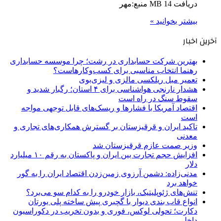
دریافت 14 MB منبع:مهر
بیشتر بخوانید »
آخرین اخبار
بهترین شرکت حسابداری در رشت؛ چرا موسسه حسابداری
رهنما انتخاب مناسبی برای کسب‌وکارهاست؟
تعمیر مبل ریلکسی مالزی و لیزی‌بوی
هشدار نارنجی هواشناسی برای ۴ استان؛ رگبار شدید و
سقوط سنگ در راه است
اقتصاد آمریکا با فشارها و ریسک‌های قابل توجهی مواجه
است
تاکید ایران و قرقیزستان بر گسترش همکاری‌های تجاری و
معدنی
وزیر صمت عازم قرقیزستان شد
افزایش حجم تجارت بین ایران و پاکستان به رقم ۱۰ میلیارد
دلار
مدنی‌زاده: دشمن آرزوی زمین‌زدن اقتصاد ایران را به گور
خواهد برد
تنش‌های ژئوپلیتیک، بازار خودرو را به کدام سو می‌برد؟
انواع قاب بندی دیوار با گچبری پیش ساخته پلی یورتان
دکارت؛ تحولی لوکس، فوری و بدون تخریب در دکوراسیون
داخلی