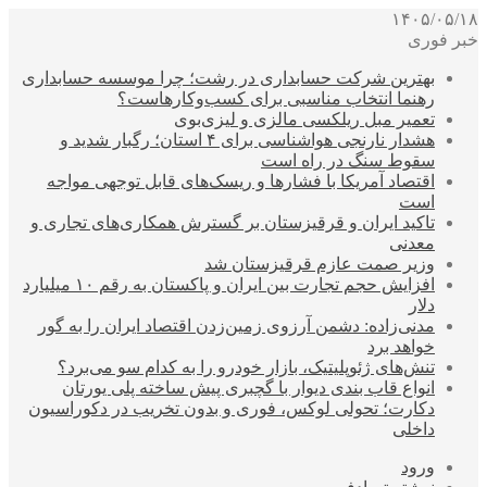
۱۴۰۵/۰۵/۱۸
خبر فوری
بهترین شرکت حسابداری در رشت؛ چرا موسسه حسابداری
رهنما انتخاب مناسبی برای کسب‌وکارهاست؟
تعمیر مبل ریلکسی مالزی و لیزی‌بوی
هشدار نارنجی هواشناسی برای ۴ استان؛ رگبار شدید و
سقوط سنگ در راه است
اقتصاد آمریکا با فشارها و ریسک‌های قابل توجهی مواجه
است
تاکید ایران و قرقیزستان بر گسترش همکاری‌های تجاری و
معدنی
وزیر صمت عازم قرقیزستان شد
افزایش حجم تجارت بین ایران و پاکستان به رقم ۱۰ میلیارد
دلار
مدنی‌زاده: دشمن آرزوی زمین‌زدن اقتصاد ایران را به گور
خواهد برد
تنش‌های ژئوپلیتیک، بازار خودرو را به کدام سو می‌برد؟
انواع قاب بندی دیوار با گچبری پیش ساخته پلی یورتان
دکارت؛ تحولی لوکس، فوری و بدون تخریب در دکوراسیون
داخلی
ورود