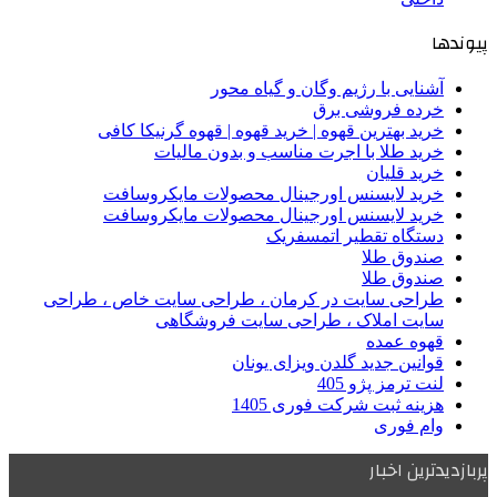
پیوندها
آشنایی با رژیم وگان و گیاه محور
خرده فروشی برق
خرید بهترین قهوه | خرید قهوه | قهوه گرنیکا کافی
خرید طلا با اجرت مناسب و بدون مالیات
خرید قلیان
خرید لایسنس اورجینال محصولات مایکروسافت
خرید لایسنس اورجینال محصولات مایکروسافت
دستگاه تقطیر اتمسفریک
صندوق طلا
صندوق طلا
طراحی سایت در کرمان ، طراحی سایت خاص ، طراحی
سایت املاک ، طراحی سایت فروشگاهی
قهوه عمده
قوانین جدید گلدن ویزای یونان
لنت ترمز پژو 405
هزینه ثبت شرکت فوری 1405
وام فوری
پربازدیدترین اخبار