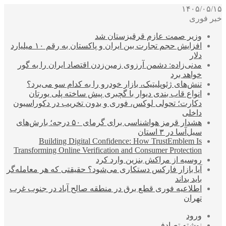
۱۴۰۵/۰۵/۱۵
خبر فوری
وزیر صمت عازم قرقیزستان شد
افزایش حجم تجارت بین ایران و پاکستان به رقم ۱۰ میلیارد
دلار
مدنی‌زاده: دشمن آرزوی زمین‌زدن اقتصاد ایران را به گور
خواهد برد
تنش‌های ژئوپلیتیک، بازار خودرو را به کدام سو می‌برد؟
انواع قاب بندی دیوار با گچبری پیش ساخته پلی یورتان
دکارت؛ تحولی لوکس، فوری و بدون تخریب در دکوراسیون
داخلی
هشدار قرمز هواشناسی برای گرمای ۵۰ درجه؛ بارش‌های
سیل‌آسا در ۳ استان
Building Digital Confidence: How TrustEmblem Is
Transforming Online Verification and Consumer Protection
روسیه از مراکش بنزین وارد کرد
آیا بازار فارکس دستکاری می‌شود؟ حقیقتی که هر معامله‌گر
باید بداند
اطلاعیه فوری قطع برق در منطقه صالح آباد در جنوب غرب
تهران
ورود
نوشته تصادفی