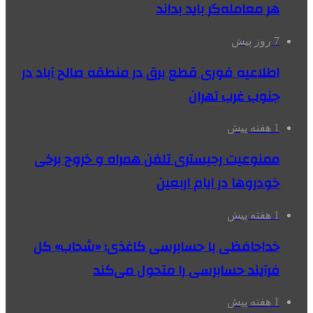
هر معامله‌گر باید بداند
7 روز پیش
اطلاعیه فوری قطع برق در منطقه صالح آباد در
جنوب غرب تهران
1 هفته پیش
ممنوعیت رجیستری تلفن همراه و خروج برخی
خودروها در ایام اربعین
1 هفته پیش
خداحافظی با حسابرسی کاغذی؛ «شحاب» کل
فرآیند حسابرسی را متحول می‌کند
1 هفته پیش