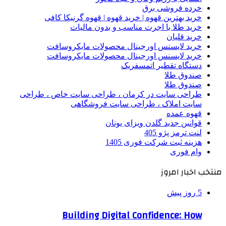
خرده فروشی برق
خرید بهترین قهوه | خرید قهوه | قهوه گرنیکا کافی
خرید طلا با اجرت مناسب و بدون مالیات
خرید قلیان
خرید لایسنس اورجینال محصولات مایکروسافت
خرید لایسنس اورجینال محصولات مایکروسافت
دستگاه تقطیر اتمسفریک
صندوق طلا
صندوق طلا
طراحی سایت در کرمان ، طراحی سایت خاص ، طراحی
سایت املاک ، طراحی سایت فروشگاهی
قهوه عمده
قوانین جدید گلدن ویزای یونان
لنت ترمز پژو 405
هزینه ثبت شرکت فوری 1405
وام فوری
منتخب اخبار امروز
5 روز پیش
Building Digital Confidence: How