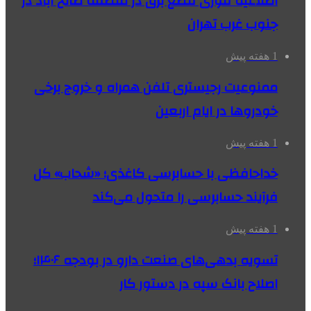
اطلاعیه فوری قطع برق در منطقه صالح آباد در
جنوب غرب تهران
1 هفته پیش
ممنوعیت رجیستری تلفن همراه و خروج برخی
خودروها در ایام اربعین
1 هفته پیش
خداحافظی با حسابرسی کاغذی؛ «شحاب» کل
فرآیند حسابرسی را متحول می‌کند
1 هفته پیش
تسویه بدهی‌های صنعت دارو در بودجه ۱۴۰۶؛
اصلاح بانک سپه در دستور کار