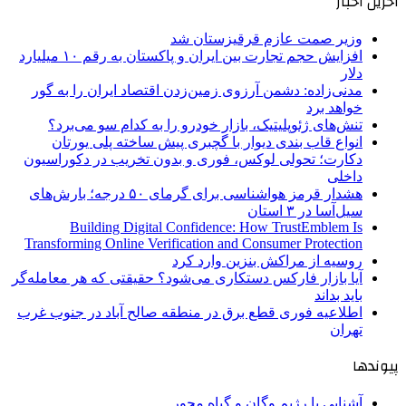
آخرین اخبار
وزیر صمت عازم قرقیزستان شد
افزایش حجم تجارت بین ایران و پاکستان به رقم ۱۰ میلیارد
دلار
مدنی‌زاده: دشمن آرزوی زمین‌زدن اقتصاد ایران را به گور
خواهد برد
تنش‌های ژئوپلیتیک، بازار خودرو را به کدام سو می‌برد؟
انواع قاب بندی دیوار با گچبری پیش ساخته پلی یورتان
دکارت؛ تحولی لوکس، فوری و بدون تخریب در دکوراسیون
داخلی
هشدار قرمز هواشناسی برای گرمای ۵۰ درجه؛ بارش‌های
سیل‌آسا در ۳ استان
Building Digital Confidence: How TrustEmblem Is
Transforming Online Verification and Consumer Protection
روسیه از مراکش بنزین وارد کرد
آیا بازار فارکس دستکاری می‌شود؟ حقیقتی که هر معامله‌گر
باید بداند
اطلاعیه فوری قطع برق در منطقه صالح آباد در جنوب غرب
تهران
پیوندها
آشنایی با رژیم وگان و گیاه محور