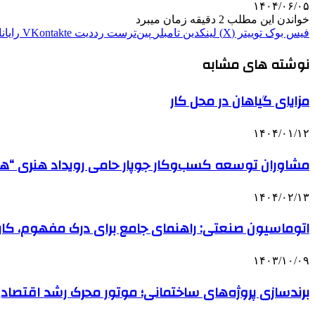
۱۴۰۴/۰۶/۰۵
خواندن این مطلب 2 دقیقه زمان میبرد
فیس بوک
توییتر (X)
لینکدین
‫تامبلر
‫پین‌ترست
‫رددیت
‫VKontakte
رایان
نوشته های مشابه
مزایای گیاهان در محل کار
۱۴۰۴/۰۱/۱۲
مشاوران توسعه کسب‌وکار جوپار حامی رویداد هنری 
۱۴۰۴/۰۲/۱۳
اتوماسیون صنعتی: راهنمای جامع برای درک مفهوم، کارب
۱۴۰۳/۱۰/۰۹
برندسازی پروژه‌های ساختمانی؛ موتور محرک رشد اقتصادی