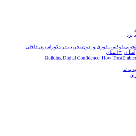
 برد
؛ تحولی لوکس، فوری و بدون تخریب در دکوراسیون داخلی
Building Digital Confidence: How TrustEmblem
 بداند
ان