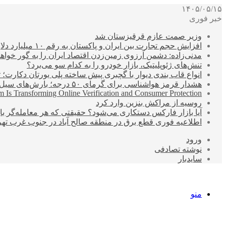
۱۴۰۵/۰۵/۱۵
خبر فوری
وزیر صمت عازم قرقیزستان شد
افزایش حجم تجارت بین ایران و پاکستان به رقم ۱۰ میلیارد دلار
مدنی‌زاده: دشمن آرزوی زمین‌زدن اقتصاد ایران را به گور خواهد
تنش‌های ژئوپلیتیک، بازار خودرو را به کدام سو می‌برد؟
انواع قاب بندی دیوار با گچبری پیش ساخته پلی یورتان دکارت
هشدار قرمز هواشناسی برای گرمای ۵۰ درجه؛ بارش‌های سیل‌آسا در ۳ استان
 Is Transforming Online Verification and Consumer Protection
روسیه از مراکش بنزین وارد کرد
آیا بازار فارکس دستکاری می‌شود؟ حقیقتی که هر معامله‌گر باید
اطلاعیه فوری قطع برق در منطقه صالح آباد در جنوب غرب تهر
ورود
نوشته تصادفی
سایدبار
منو