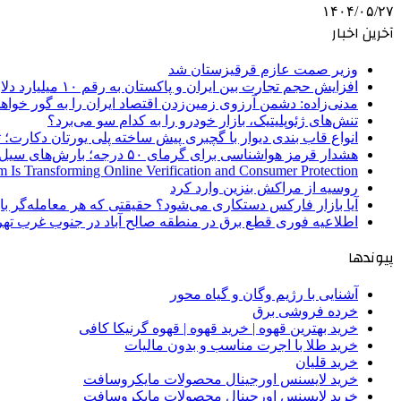
۱۴۰۴/۰۵/۲۷
آخرین اخبار
وزیر صمت عازم قرقیزستان شد
افزایش حجم تجارت بین ایران و پاکستان به رقم ۱۰ میلیارد دلار
مدنی‌زاده: دشمن آرزوی زمین‌زدن اقتصاد ایران را به گور خواهد
تنش‌های ژئوپلیتیک، بازار خودرو را به کدام سو می‌برد؟
انواع قاب بندی دیوار با گچبری پیش ساخته پلی یورتان دکارت
هشدار قرمز هواشناسی برای گرمای ۵۰ درجه؛ بارش‌های سیل‌آسا در ۳ استان
 Is Transforming Online Verification and Consumer Protection
روسیه از مراکش بنزین وارد کرد
آیا بازار فارکس دستکاری می‌شود؟ حقیقتی که هر معامله‌گر باید
اطلاعیه فوری قطع برق در منطقه صالح آباد در جنوب غرب تهر
پیوندها
آشنایی با رژیم وگان و گیاه محور
خرده فروشی برق
خرید بهترین قهوه | خرید قهوه | قهوه گرنیکا کافی
خرید طلا با اجرت مناسب و بدون مالیات
خرید قلیان
خرید لایسنس اورجینال محصولات مایکروسافت
خرید لایسنس اورجینال محصولات مایکروسافت